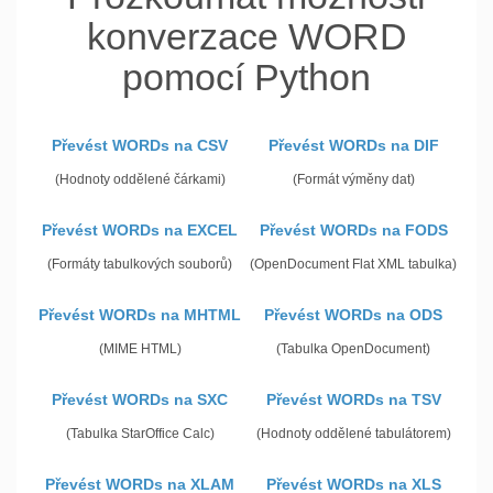
konverzace WORD
pomocí Python
Převést WORDs na CSV
Převést WORDs na DIF
(Hodnoty oddělené čárkami)
(Formát výměny dat)
Převést WORDs na EXCEL
Převést WORDs na FODS
(Formáty tabulkových souborů)
(OpenDocument Flat XML tabulka)
Převést WORDs na MHTML
Převést WORDs na ODS
(MIME HTML)
(Tabulka OpenDocument)
Převést WORDs na SXC
Převést WORDs na TSV
(Tabulka StarOffice Calc)
(Hodnoty oddělené tabulátorem)
Převést WORDs na XLAM
Převést WORDs na XLS