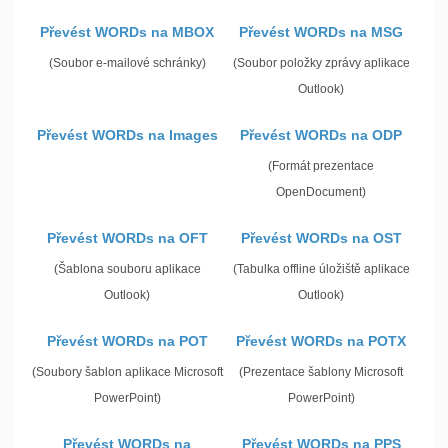
Převést WORDs na MBOX
Převést WORDs na MSG
(Soubor e-mailové schránky)
(Soubor položky zprávy aplikace
Outlook)
Převést WORDs na Images
Převést WORDs na ODP
(Formát prezentace
OpenDocument)
Převést WORDs na OFT
Převést WORDs na OST
(Šablona souboru aplikace
(Tabulka offline úložiště aplikace
Outlook)
Outlook)
Převést WORDs na POT
Převést WORDs na POTX
(Soubory šablon aplikace Microsoft
(Prezentace šablony Microsoft
PowerPoint)
PowerPoint)
Převést WORDs na
Převést WORDs na PPS