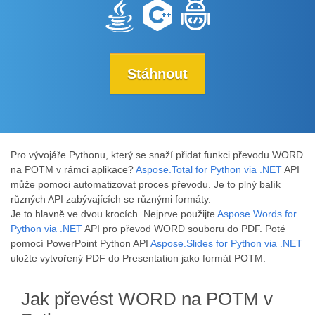
Stáhnout
Pro vývojáře Pythonu, který se snaží přidat funkci převodu WORD
na POTM v rámci aplikace?
Aspose.Total for Python via .NET
API
může pomoci automatizovat proces převodu. Je to plný balík
různých API zabývajících se různými formáty.
Je to hlavně ve dvou krocích. Nejprve použijte
Aspose.Words for
Python via .NET
API pro převod WORD souboru do PDF. Poté
pomocí PowerPoint Python API
Aspose.Slides for Python via .NET
uložte vytvořený PDF do Presentation jako formát POTM.
Jak převést WORD na POTM v