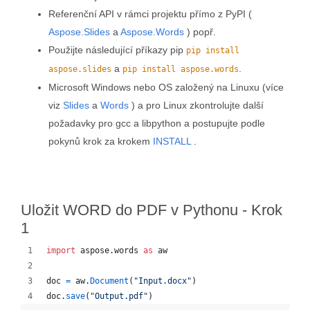
Referenční API v rámci projektu přímo z PyPI (
Aspose.Slides
a
Aspose.Words
) popř.
Použijte následující příkazy pip
pip install
a
.
aspose.slides
pip install aspose.words
Microsoft Windows nebo OS založený na Linuxu (více
viz
Slides
a
Words
) a pro Linux zkontrolujte další
požadavky pro gcc a libpython a postupujte podle
pokynů krok za krokem
INSTALL
.
Uložit WORD do PDF v Pythonu - Krok
1
import
aspose
.
words
as
aw
doc
=
aw
.
Document
(
"Input.docx"
)
doc
.
save
(
"Output.pdf"
)