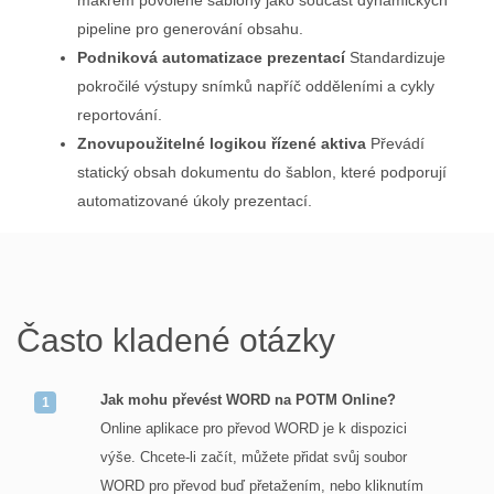
makrem povolené šablony jako součást dynamických
pipeline pro generování obsahu.
Podniková automatizace prezentací
Standardizuje
pokročilé výstupy snímků napříč odděleními a cykly
reportování.
Znovupoužitelné logikou řízené aktiva
Převádí
statický obsah dokumentu do šablon, které podporují
automatizované úkoly prezentací.
Často kladené otázky
Jak mohu převést WORD na POTM Online?
Online aplikace pro převod WORD je k dispozici
výše. Chcete-li začít, můžete přidat svůj soubor
WORD pro převod buď přetažením, nebo kliknutím