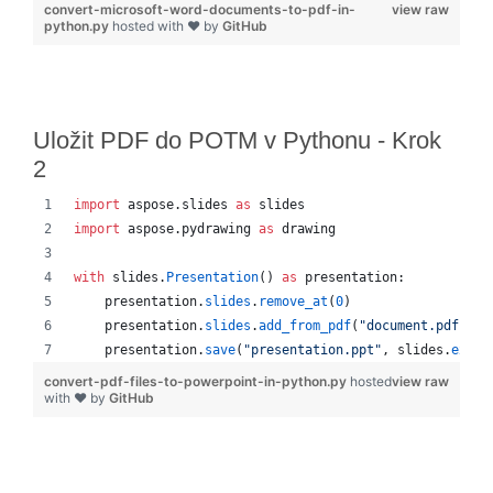
convert-microsoft-word-documents-to-pdf-in-
view raw
python.py
hosted with ❤ by
GitHub
Uložit PDF do POTM v Pythonu - Krok
2
import
aspose
.
slides
as
slides
import
aspose
.
pydrawing
as
drawing
with
slides
.
Presentation
() 
as
presentation
:
presentation
.
slides
.
remove_at
(
0
)
presentation
.
slides
.
add_from_pdf
(
"document.pdf"
)
presentation
.
save
(
"presentation.ppt"
, 
slides
.
expor
convert-pdf-files-to-powerpoint-in-python.py
hosted
view raw
with ❤ by
GitHub