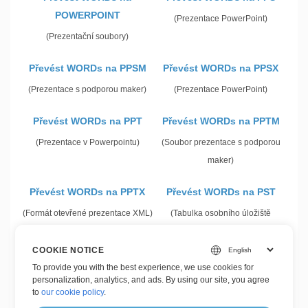
POWERPOINT
(Prezentace PowerPoint)
(Prezentační soubory)
Převést WORDs na PPSM
Převést WORDs na PPSX
(Prezentace s podporou maker)
(Prezentace PowerPoint)
Převést WORDs na PPT
Převést WORDs na PPTM
(Prezentace v Powerpointu)
(Soubor prezentace s podporou
maker)
Převést WORDs na PPTX
Převést WORDs na PST
(Formát otevřené prezentace XML)
(Tabulka osobního úložiště
aplikace Outlook)
COOKIE NOTICE
Převést WORDs na VCF
To provide you with the best experience, we use cookies for
personalization, analytics, and ads. By using our site, you agree
(Soubor vCard)
to
our cookie policy
.