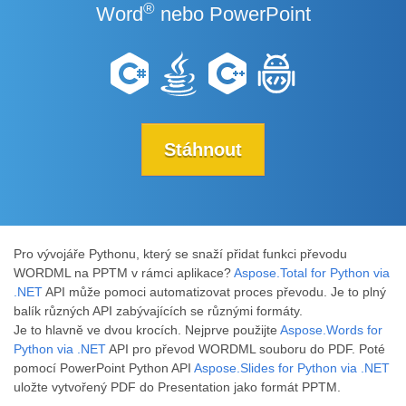
®
Word
nebo PowerPoint
Stáhnout
Pro vývojáře Pythonu, který se snaží přidat funkci převodu
WORDML na PPTM v rámci aplikace?
Aspose.Total for Python via
.NET
API může pomoci automatizovat proces převodu. Je to plný
balík různých API zabývajících se různými formáty.
Je to hlavně ve dvou krocích. Nejprve použijte
Aspose.Words for
Python via .NET
API pro převod WORDML souboru do PDF. Poté
pomocí PowerPoint Python API
Aspose.Slides for Python via .NET
uložte vytvořený PDF do Presentation jako formát PPTM.