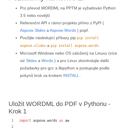
Pro převod WORDML na PPTM je vyžadován Python
3.5 nebo novější
Referenční API v rámci projektu přímo z PyPI (
Aspose.Slides
a
Aspose.Words
) popř.
Použijte následující příkazy pip
pip install
a
.
aspose.slides
pip install aspose.words
Microsoft Windows nebo OS založený na Linuxu (více
viz
Slides
a
Words
) a pro Linux zkontrolujte další
požadavky pro gcc a libpython a postupujte podle
pokynů krok za krokem
INSTALL
.
Uložit WORDML do PDF v Pythonu -
Krok 1
import
aspose
.
words
as
aw