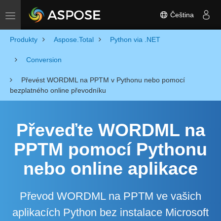
Čeština
Toggle navigation
Produkty
Aspose.Total
Python via .NET
Conversion
Převést WORDML na PPTM v Pythonu nebo pomocí
bezplatného online převodníku
Převeďte WORDML na
PPTM pomocí Pythonu
nebo online aplikace
Převod WORDML na PPTM ve vašich
aplikacích Python bez instalace Microsoft