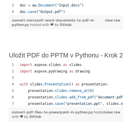
doc
=
aw
.
Document
(
"Input.docx"
)
doc
.
save
(
"Output.pdf"
)
convert-microsoft-word-documents-to-pdf-in-
view raw
python.py
hosted with ❤ by
GitHub
Uložit PDF do PPTM v Pythonu - Krok 2
import
aspose
.
slides
as
slides
import
aspose
.
pydrawing
as
drawing
with
slides
.
Presentation
() 
as
presentation
:
presentation
.
slides
.
remove_at
(
0
)
presentation
.
slides
.
add_from_pdf
(
"document.pdf"
)
presentation
.
save
(
"presentation.ppt"
, 
slides
.
expor
convert-pdf-files-to-powerpoint-in-python.py
hosted
view raw
with ❤ by
GitHub