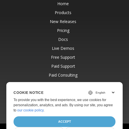
Home
Products
New Releases
Pricing
Docs
Live Demos
Free Support
Paid Support
Paid Consulting
Blog
Websites
COOKIE NOTICE
To provide you with the best experience, we use cookies for
About
personalization, analytics, and ads. By using our site, you agree
to
our cookie policy
.
ACCEPT