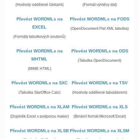
(Hodnoty oddělené čárkami)
(Formát výměny dat)
Převést WORDMLs na
Převést WORDMLs na FODS
EXCEL
(OpenDocument Flat XML tabulka)
(Formáty tabulkových souborů)
Převést WORDMLs na
Převést WORDMLs na ODS
MHTML
(Tabulka OpenDocument)
(MIME HTML)
Převést WORDMLs na SXC
Převést WORDMLs na TSV
(Tabulka StarOffice Calc)
(Hodnoty oddělené tabulátorem)
Převést WORDMLs na XLAM
Převést WORDMLs na XLS
(Doplněk Excel s podporou maker)
(Binární formát Microsoft Excel)
Převést WORDMLs na XLSB
Převést WORDMLs na XLSM