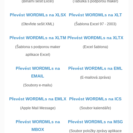
(Binární sešit Excel)
(Tabulka s podporou maker)
Převést WORDMLs na XLSX
Převést WORDMLs na XLT
(Otevřete sešit XML)
(Šablona Excel 97 - 2003)
Převést WORDMLs na XLTM
Převést WORDMLs na XLTX
(Šablona s podporou maker
(Excel šablona)
aplikace Excel)
Převést WORDMLs na
Převést WORDMLs na EML
EMAIL
(E-mailová zpráva)
(Soubory e-mailu)
Převést WORDMLs na EMLX
Převést WORDMLs na ICS
(Apple Mail Message)
(Soubor kalendáře)
Převést WORDMLs na
Převést WORDMLs na MSG
MBOX
(Soubor položky zprávy aplikace