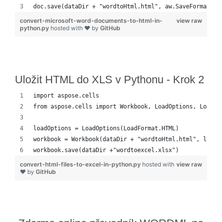
doc.save(dataDir + "wordtoHtml.html", aw.SaveFormat.HT
convert-microsoft-word-documents-to-html-in-
view raw
python.py
hosted with ❤ by
GitHub
Uložit HTML do XLS v Pythonu - Krok 2
import aspose.cells
from aspose.cells import Workbook, LoadOptions, LoadFo
loadOptions = LoadOptions(LoadFormat.HTML)
workbook = Workbook(dataDir + "wordtoHtml.html", loadO
workbook.save(dataDir +"wordtoexcel.xlsx")
convert-html-files-to-excel-in-python.py
hosted with
view raw
❤ by
GitHub