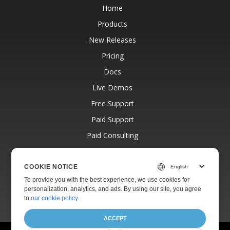
Home
Products
New Releases
Pricing
Docs
Live Demos
Free Support
Paid Support
Paid Consulting
Blog
Websites
COOKIE NOTICE
To provide you with the best experience, we use cookies for
About
personalization, analytics, and ads. By using our site, you agree
to
our cookie policy
.
ACCEPT