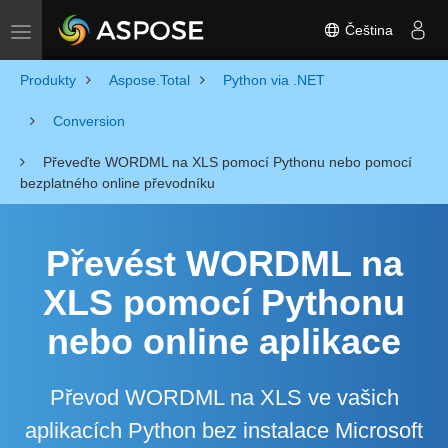
Čeština
Toggle navigation
Produkty
Aspose.Total
Python via .NET
Conversion
Převeďte WORDML na XLS pomocí Pythonu nebo pomocí
bezplatného online převodníku
Převést WORDML na
XLS pomocí Pythonu
nebo online aplikace
Převod WORDML na XLS ve vašich
aplikacích Python bez instalace Microsoft