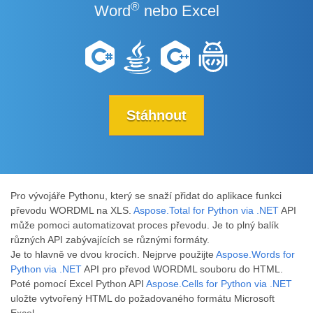
®
Word
nebo Excel
Stáhnout
Pro vývojáře Pythonu, který se snaží přidat do aplikace funkci
převodu WORDML na XLS.
Aspose.Total for Python via .NET
API
může pomoci automatizovat proces převodu. Je to plný balík
různých API zabývajících se různými formáty.
Je to hlavně ve dvou krocích. Nejprve použijte
Aspose.Words for
Python via .NET
API pro převod WORDML souboru do HTML.
Poté pomocí Excel Python API
Aspose.Cells for Python via .NET
uložte vytvořený HTML do požadovaného formátu Microsoft