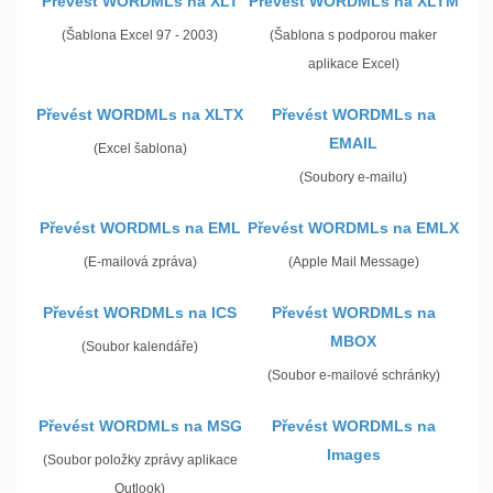
Převést WORDMLs na XLT
Převést WORDMLs na XLTM
(Šablona Excel 97 - 2003)
(Šablona s podporou maker
aplikace Excel)
Převést WORDMLs na XLTX
Převést WORDMLs na
EMAIL
(Excel šablona)
(Soubory e-mailu)
Převést WORDMLs na EML
Převést WORDMLs na EMLX
(E-mailová zpráva)
(Apple Mail Message)
Převést WORDMLs na ICS
Převést WORDMLs na
MBOX
(Soubor kalendáře)
(Soubor e-mailové schránky)
Převést WORDMLs na MSG
Převést WORDMLs na
Images
(Soubor položky zprávy aplikace
Outlook)