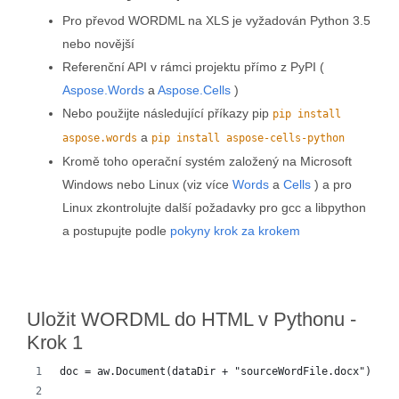
Pro převod WORDML na XLS je vyžadován Python 3.5
nebo novější
Referenční API v rámci projektu přímo z PyPI (
Aspose.Words
a
Aspose.Cells
)
Nebo použijte následující příkazy pip
pip install
a
aspose.words
pip install aspose-cells-python
Kromě toho operační systém založený na Microsoft
Windows nebo Linux (viz více
Words
a
Cells
) a pro
Linux zkontrolujte další požadavky pro gcc a libpython
a postupujte podle
pokyny krok za krokem
Uložit WORDML do HTML v Pythonu -
Krok 1
doc = aw.Document(dataDir + "sourceWordFile.docx")