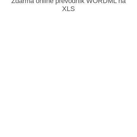
Zdarma online převodník WORDML na
XLS