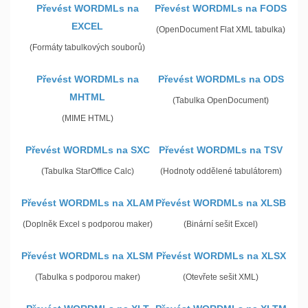
Převést WORDMLs na
Převést WORDMLs na FODS
EXCEL
(OpenDocument Flat XML tabulka)
(Formáty tabulkových souborů)
Převést WORDMLs na
Převést WORDMLs na ODS
MHTML
(Tabulka OpenDocument)
(MIME HTML)
Převést WORDMLs na SXC
Převést WORDMLs na TSV
(Tabulka StarOffice Calc)
(Hodnoty oddělené tabulátorem)
Převést WORDMLs na XLAM
Převést WORDMLs na XLSB
(Doplněk Excel s podporou maker)
(Binární sešit Excel)
Převést WORDMLs na XLSM
Převést WORDMLs na XLSX
(Tabulka s podporou maker)
(Otevřete sešit XML)