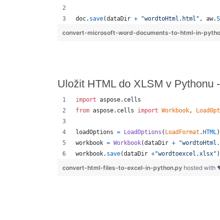
doc
.
save
(
dataDir
+
"wordtoHtml.html"
, 
aw
.
S
convert-microsoft-word-documents-to-html-in-pyth
Uložit HTML do XLSM v Pythonu -
import
aspose
.
cells
from
aspose
.
cells
import
Workbook
, 
LoadOpt
loadOptions
=
LoadOptions
(
LoadFormat
.
HTML
)
workbook
=
Workbook
(
dataDir
+
"wordtoHtml.
workbook
.
save
(
dataDir
+
"wordtoexcel.xlsx"
)
convert-html-files-to-excel-in-python.py
hosted with