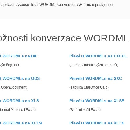
ou aplikaci, Aspose.Total WORDML Conversion API může poskytnout
ožnosti konverzace WORDML 
st WORDMLs na DIF
Převést WORDMLs na EXCEL
 výměny dat)
(Formáty tabulkových souborů)
st WORDMLs na ODS
Převést WORDMLs na SXC
a OpenDocument)
(Tabulka StarOffice Calc)
st WORDMLs na XLS
Převést WORDMLs na XLSB
 formát Microsoft Excel)
(Binární sešit Excel)
st WORDMLs na XLTM
Převést WORDMLs na XLTX