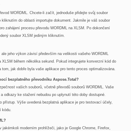
?
 převod WORDML. Chcete-li začít, jednoduše přidejte svůj soubor
kliknutím do oblasti importujte dokument. Jakmile je váš soubor
" pro zahájení procesu převodu WORDML na XLSM. Po dokončení
edený soubor XLSM jediným kliknutím.
le, ale jeho výkon závisí především na velikosti vašeho WORDML
 XLSM během několika sekund. Pokud integrujete konverzní kód do
 tom, jak dobře byla vaše aplikace pro tento proces optimalizována.
cí bezplatného převodníku Aspose.Total?
bezpečnost vašich souborů, včetně převodů souborů WORDML. Vaše
a odkazy ke stažení nebudou po uplynutí této doby dostupné.
přístup. Výše uvedená bezplatná aplikace je pro testovací účely,
í kódu.
ML?
jakémkoli moderním prohlížeči, jako je Google Chrome, Firefox,