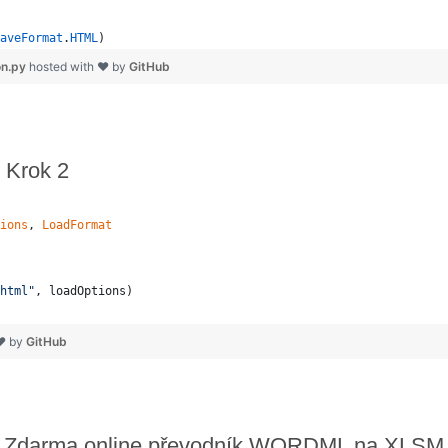
aveFormat
.
HTML
)
on.py
hosted with ❤ by
GitHub
 Krok 2
ions
, 
LoadFormat
html"
, 
loadOptions
)
 ❤ by
GitHub
Zdarma online převodník WORDML na XLSM