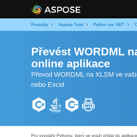
Produkty
Aspose.Total
Python via .NET
C
Převést WORDML n
online aplikace
Převod WORDML na XLSM ve vašich 
nebo Excel
Pro vývojáře Pythonu, který se snaží přidat do apli