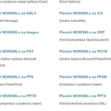
a s podporou maker aplikace Excel)
(Excel šablona)
st WORDMLs na EMLX
Převést WORDMLs na ICS
Mail Message)
(Soubor kalendáře)
st WORDMLs na Images
Převést WORDMLs na ODP
(Formát prezentace OpenDocument)
st WORDMLs na POT
Převést WORDMLs na POTM
 šablon aplikace Microsoft
(Soubor šablony Microsoft PowerPoint
int)
st WORDMLs na PPS
Převést WORDMLs na PPSM
tace PowerPoint)
(Prezentace s podporou maker)
st WORDMLs na PPTM
Převést WORDMLs na PPTX
 prezentace s podporou maker)
(Formát otevřené prezentace XML)