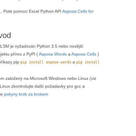
 Poté pomocí Excel Python API
Aspose.Cells for
vod
SM je vyžadován Python 3.5 nebo novější
jektu přímo z PyPI (
Aspose.Words
a
Aspose.Cells
)
příkazy pip
a
pip install aspose.words
pip install
m založený na Microsoft Windows nebo Linux (viz
Linux zkontrolujte další požadavky pro gcc a
le
pokyny krok za krokem