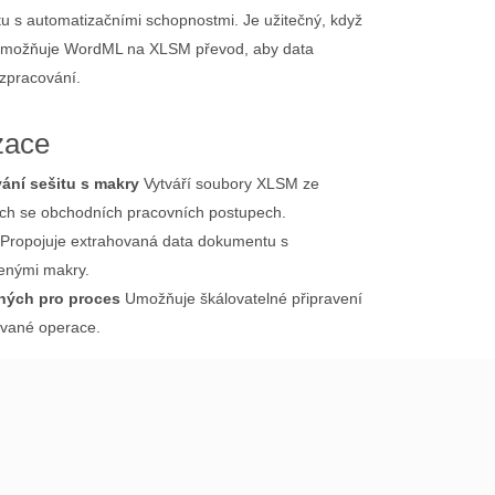
u s automatizačními schopnostmi. Je užitečný, když
I umožňuje WordML na XLSM převod, aby data
 zpracování.
zace
ání sešitu s makry
Vytváří soubory XLSM ze
ích se obchodních pracovních postupech.
Propojuje extrahovaná data dokumentu s
zenými makry.
ených pro proces
Umožňuje škálovatelné připravení
ované operace.