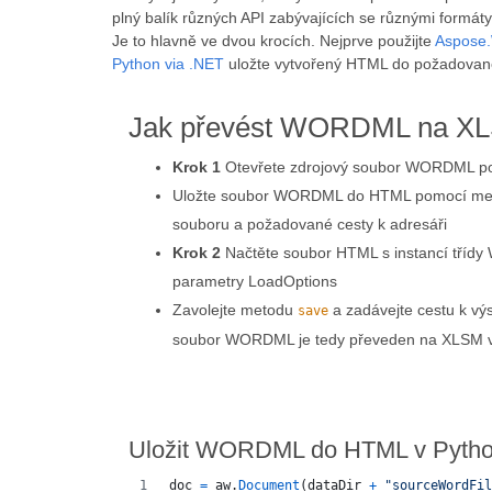
plný balík různých API zabývajících se různými formáty
Je to hlavně ve dvou krocích. Nejprve použijte
Aspose.
Python via .NET
uložte vytvořený HTML do požadované
Jak převést WORDML na XL
Krok 1
Otevřete zdrojový soubor WORDML po
Uložte soubor WORDML do HTML pomocí m
souboru a požadované cesty k adresáři
Krok 2
Načtěte soubor HTML s instancí tříd
parametry LoadOptions
Zavolejte metodu
a zadávejte cestu k v
save
soubor WORDML je tedy převeden na XLSM v
Uložit WORDML do HTML v Python
doc
=
aw
.
Document
(
dataDir
+
"sourceWordFil