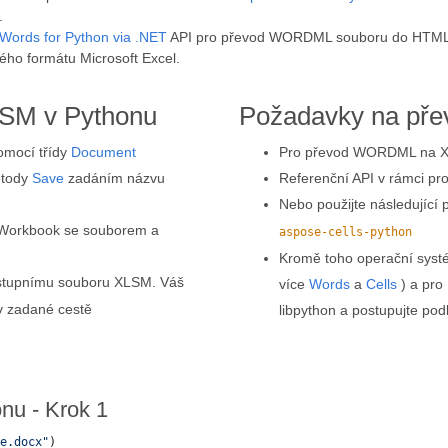
.
Words for Python via .NET
API pro převod WORDML souboru do HTML.
ho formátu Microsoft Excel.
SM v Pythonu
Požadavky na pře
mocí třídy
Document
Pro převod WORDML na XL
etody
Save
zadáním názvu
Referenční API v rámci pro
Nebo použijte následující 
y Workbook se souborem a
aspose-cells-python
Kromě toho operační systé
ýstupnímu souboru XLSM. Váš
více
Words
a
Cells
) a pro 
 zadané cestě
libpython a postupujte pod
u - Krok 1
e.docx"
)