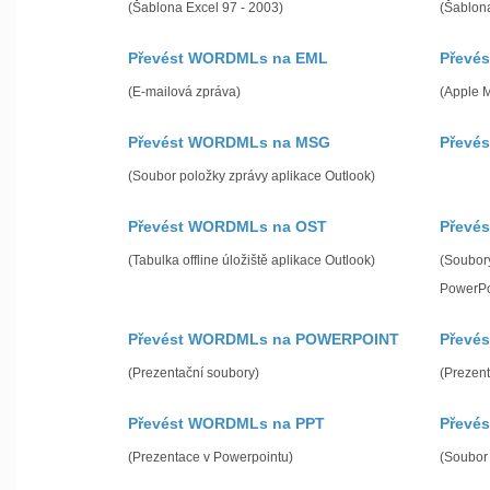
(Šablona Excel 97 - 2003)
(Šablon
Převést WORDMLs na EML
Převé
(E-mailová zpráva)
(Apple 
Převést WORDMLs na MSG
Převé
(Soubor položky zprávy aplikace Outlook)
Převést WORDMLs na OST
Převé
(Tabulka offline úložiště aplikace Outlook)
(Soubory
PowerPo
Převést WORDMLs na POWERPOINT
Převé
(Prezentační soubory)
(Prezen
Převést WORDMLs na PPT
Převé
(Prezentace v Powerpointu)
(Soubor