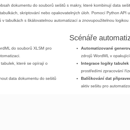
sah dokumentu do souborů sešitů s makry, které kombinují data sešit
 tabulkách, skriptování nebo opakovatelných úloh. Pomocí Python AP
 v tabulkách s škálovatelnou automatizací a znovupoužitelnou logikou
Scénáře automati
ordML do souborů XLSM pro
Automatizované generov
tomatizaci.
zdrojů WordML v opakujíc
abulek, které se opírají o
Integrace logiky tabulek
prostředími zpracování ří
out data dokumentu do sešitů
Balíčkování dat připrav
aktiv sešitu pro automatiz