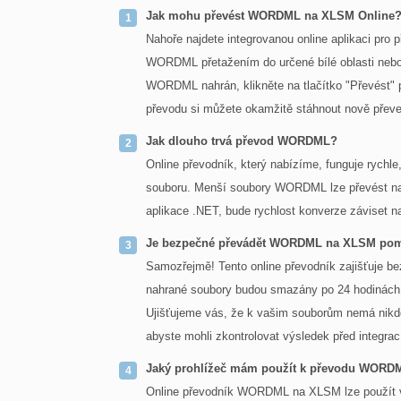
Jak mohu převést WORDML na XLSM Online
Nahoře najdete integrovanou online aplikaci pro
WORDML přetažením do určené bílé oblasti nebo 
WORDML nahrán, klikněte na tlačítko "Převést
převodu si můžete okamžitě stáhnout nově přev
Jak dlouho trvá převod WORDML?
Online převodník, který nabízíme, funguje rych
souboru. Menší soubory WORDML lze převést na
aplikace .NET, bude rychlost konverze záviset na
Je bezpečné převádět WORDML na XLSM pomo
Samozřejmě! Tento online převodník zajišťuje 
nahrané soubory budou smazány po 24 hodinách 
Ujišťujeme vás, že k vašim souborům nemá nikdo 
abyste mohli zkontrolovat výsledek před integrac
Jaký prohlížeč mám použít k převodu WORD
Online převodník WORDML na XLSM lze použít v 