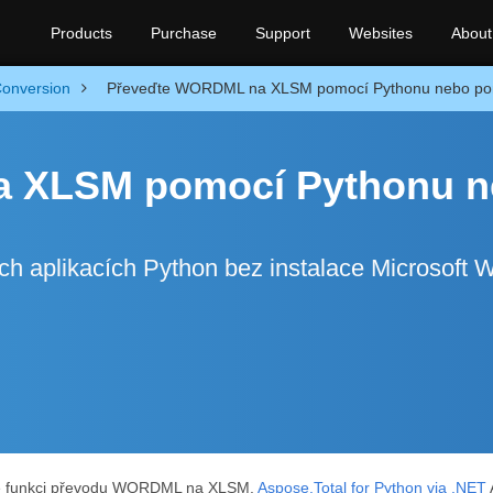
Products
Purchase
Support
Websites
About
onversion
Převeďte WORDML na XLSM pomocí Pythonu nebo pomo
a XLSM pomocí Pythonu n
aplikacích Python bez instalace Microsoft 
kace funkci převodu WORDML na XLSM.
Aspose.Total for Python via .NET