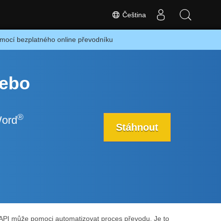
Čeština
cí bezplatného online převodníku
ebo
®
Word
Stáhnout
API může pomoci automatizovat proces převodu. Je to