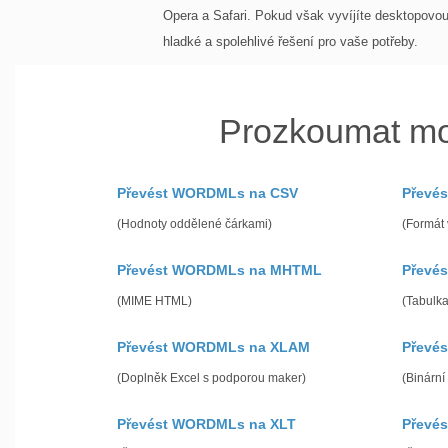
Opera a Safari. Pokud však vyvíjíte desktopov
hladké a spolehlivé řešení pro vaše potřeby.
Prozkoumat m
Převést WORDMLs na CSV
Převé
(Hodnoty oddělené čárkami)
(Formát
Převést WORDMLs na MHTML
Převé
(MIME HTML)
(Tabulk
Převést WORDMLs na XLAM
Převé
(Doplněk Excel s podporou maker)
(Binární
Převést WORDMLs na XLT
Převé