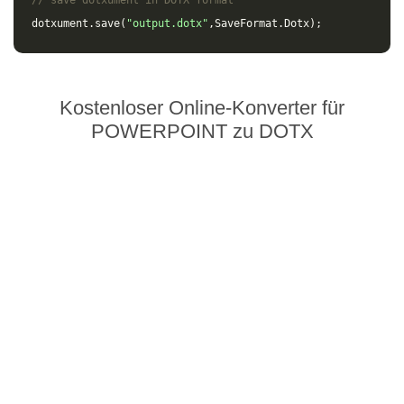
// save dotxument in DOTX format
dotxument
.
save
(
"output.dotx"
,
SaveFormat
.
Dotx
);
Kostenloser Online-Konverter für
POWERPOINT zu DOTX