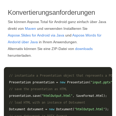
Konvertierungsanforderungen
Sie können Aspose.Total für Android ganz einfach über Java
direkt von
Maven
und verwenden Installieren Sie
Aspose.Slides for Android via Java
und
Aspose.Words für
Andorid über Java
in Ihrem Anwendungen.
Alternativ können Sie eine ZIP-Datei von
downloads
herunterladen.
// instantiate a Presentation object that represents a POWE
Presentation
presentation
=
new
Presentation
(
"input.pptx"
);
// save the presentation as HTML
presentation
.
save
(
"htmlOutput.html"
,
SaveFormat
.
Html
);
// load HTML with an instance of Dotxument
Dotxument
dotxument
=
new
Dotxument
(
"htmlOutput.html"
);