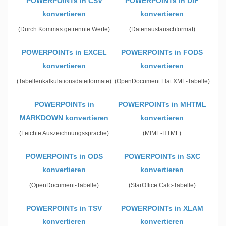
POWERPOINTs in CSV
POWERPOINTs in DIF
konvertieren
konvertieren
(Durch Kommas getrennte Werte)
(Datenaustauschformat)
POWERPOINTs in EXCEL
POWERPOINTs in FODS
konvertieren
konvertieren
(Tabellenkalkulationsdateiformate)
(OpenDocument Flat XML-Tabelle)
POWERPOINTs in
POWERPOINTs in MHTML
MARKDOWN konvertieren
konvertieren
(Leichte Auszeichnungssprache)
(MIME-HTML)
POWERPOINTs in ODS
POWERPOINTs in SXC
konvertieren
konvertieren
(OpenDocument-Tabelle)
(StarOffice Calc-Tabelle)
POWERPOINTs in TSV
POWERPOINTs in XLAM
konvertieren
konvertieren