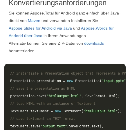
Konvertierungsanforderungen
Sie können Aspose.Total für Android ganz einfach über Java
direkt von
Maven
und verwenden Installieren Sie
Aspose.Slides for Android via Java
und
Aspose.Words für
Andorid über Java
in Ihrem Anwendungen.
Alternativ können Sie eine ZIP-Datei von
downloads
herunterladen.
// instantiate a Presentation object that represents a PPTX
Presentation
presentation
=
new
Presentation
(
"input.pptx"
);
// save the presentation as HTML
presentation
.
save
(
"htmlOutput.html"
,
SaveFormat
.
Html
);
// load HTML with an instance of Textument
Textument
textument
=
new
Textument
(
"htmlOutput.html"
);
// save textument in TEXT format
textument
.
save
(
"output.text"
,
SaveFormat
.
Text
);