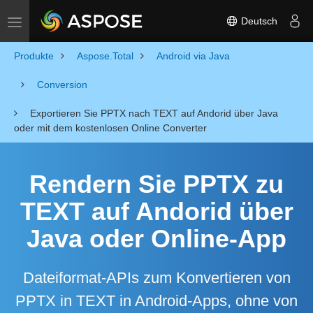
Deutsch
Toggle navigation
Produkte
Aspose.Total
Android via Java
Conversion
Exportieren Sie PPTX nach TEXT auf Andorid über Java
oder mit dem kostenlosen Online Converter
Rendern Sie PPTX zu
TEXT auf Andorid über
Java oder Online-App
Dateiformat-APIs zum Konvertieren von
PPTX in TEXT in Android-Apps, ohne von