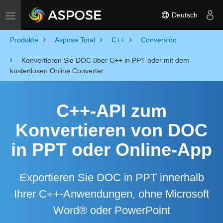
Deutsch
Toggle navigation
Produkte
Aspose.Total
C++
Conversion
Konvertieren Sie DOC über C++ in PPT oder mit dem
kostenlosen Online Converter
C++-API zum
Konvertieren von DOC
in PPT oder Online-App
Exportieren Sie DOC in PPT innerhalb
Ihrer C++-Anwendungen, ohne Microsoft
Word® oder PowerPoint