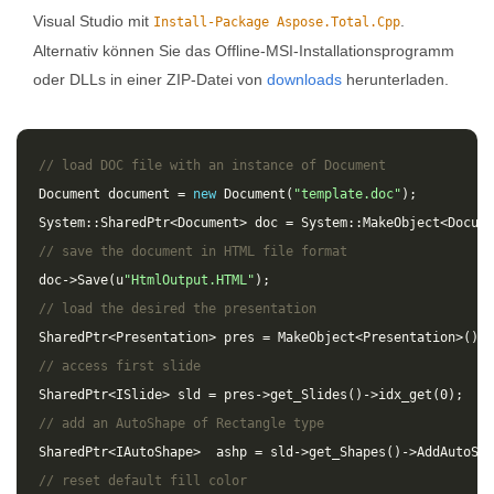
Visual Studio mit
.
Install-Package Aspose.Total.Cpp
Alternativ können Sie das Offline-MSI-Installationsprogramm
oder DLLs in einer ZIP-Datei von
downloads
herunterladen.
// load DOC file with an instance of Document
Document
document
=
new
Document
(
"template.doc"
);
System
::
SharedPtr
<
Document
>
doc
=
System
::
MakeObject
<
Docume
// save the document in HTML file format
doc
->
Save
(
u
"HtmlOutput.HTML"
);
// load the desired the presentation
SharedPtr
<
Presentation
>
pres
=
MakeObject
<
Presentation
>
();
// access first slide
SharedPtr
<
ISlide
>
sld
=
pres
->
get_Slides
()
->
idx_get
(
0
);
// add an AutoShape of Rectangle type
SharedPtr
<
IAutoShape
>
ashp
=
sld
->
get_Shapes
()
->
AddAutoSha
// reset default fill color