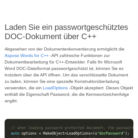
Laden Sie ein passwortgeschütztes
DOC-Dokument über C++
Abgesehen von der Dokumentenkonvertierung ermöglicht die
Aspose.Words for C++
-API zahlreiche Funktionen zur
Dokumentbearbeitung für C++-Entwickler. Falls Ihr Microsoft
Word DOC-Dateiformat passwortgeschützt ist, können Sie es
trotzdem über die API öffnen. Um das verschlüsselte Dokument
zu laden, können Sie eine spezielle Konstruktorüberladung
verwenden, die ein
LoadOptions
-Objekt akzeptiert. Dieses Objekt
enthält die Eigenschaft Password, die die Kennwortzeichenfolge
angibt.
// when loading password protected document, the password i
auto
options
=
MakeObject
<
LoadOptions
>
(
u
"docPassword"
);