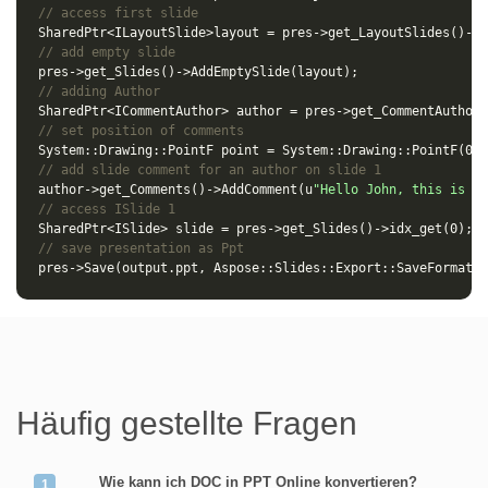
// access first slide
SharedPtr
<
ILayoutSlide
>
layout
=
pres
->
get_LayoutSlides
()
->
i
// add empty slide
pres
->
get_Slides
()
->
AddEmptySlide
(
layout
);
// adding Author
SharedPtr
<
ICommentAuthor
>
author
=
pres
->
get_CommentAuthors
// set position of comments
System
::
Drawing
::
PointF
point
=
System
::
Drawing
::
PointF
(
0.2
// add slide comment for an author on slide 1
author
->
get_Comments
()
->
AddComment
(
u
"Hello John, this is a 
// access ISlide 1
SharedPtr
<
ISlide
>
slide
=
pres
->
get_Slides
()
->
idx_get
(
0
);
// save presentation as Ppt
pres
->
Save
(
output
.
ppt
,
Aspose
::
Slides
::
Export
::
SaveFormat
::
Häufig gestellte Fragen
Wie kann ich DOC in PPT Online konvertieren?