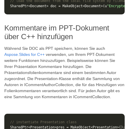
// load the document from the local file system by filename
SharedPtr
<
Document
>
doc
=
MakeObject
<
Document
>
(
u
"Encrypted.
Kommentare im PPT-Dokument
über C++ hinzufügen
Während Sie DOC als PPT speichern, können Sie auch
Aspose.Slides for C++
verwenden, um Ihrem PPT-Dokument
weitere Funktionen hinzuzufügen. Beispielsweise können Sie
Ihrer Präsentation Kommentare hinzufügen. Die
Präsentationsfolienkommentare sind einem bestimmten Autor
zugeordnet. Die Presentation-Klasse enthält die Sammlung von
Autoren in ICommentAuthorCollection, die für das Hinzufügen von
Folienkommentaren verantwortlich sind. Für jeden Autor gibt es
eine Sammlung von Kommentaren in ICommentCollection.
// instantiate Presentation class
SharedPtr
<
Presentation
>
pres
=
MakeObject
<
Presentation
>
();