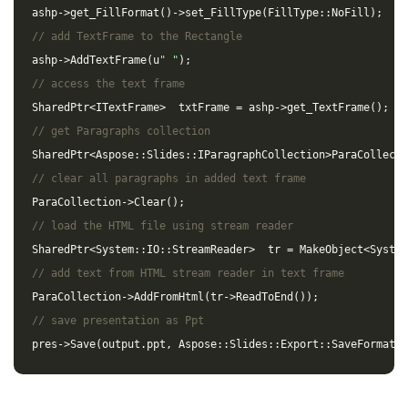
ashp
->
get_FillFormat
()
->
set_FillType
(
FillType
::
NoFill
);
// add TextFrame to the Rectangle
ashp
->
AddTextFrame
(
u
" "
);
// access the text frame
SharedPtr
<
ITextFrame
>
txtFrame
=
ashp
->
get_TextFrame
();
// get Paragraphs collection
SharedPtr
<
Aspose
::
Slides
::
IParagraphCollection
>
ParaCollecti
// clear all paragraphs in added text frame
ParaCollection
->
Clear
();
// load the HTML file using stream reader
SharedPtr
<
System
::
IO
::
StreamReader
>
tr
=
MakeObject
<
System
// add text from HTML stream reader in text frame
ParaCollection
->
AddFromHtml
(
tr
->
ReadToEnd
());
// save presentation as Ppt
pres
->
Save
(
output
.
ppt
,
Aspose
::
Slides
::
Export
::
SaveFormat
::