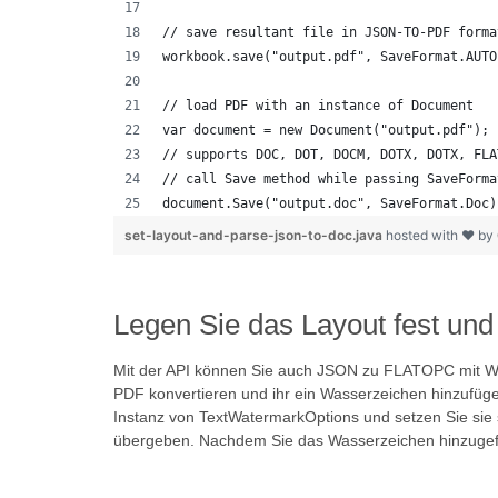
// save resultant file in JSON-TO-PDF forma
workbook.save("output.pdf", SaveFormat.AUTO
// load PDF with an instance of Document
var document = new Document("output.pdf");
// supports DOC, DOT, DOCM, DOTX, DOTX, FLA
// call Save method while passing SaveForma
document.Save("output.doc", SaveFormat.Doc)
set-layout-and-parse-json-to-doc.java
hosted with ❤ by
Legen Sie das Layout fest un
Mit der API können Sie auch JSON zu FLATOPC mit W
PDF konvertieren und ihr ein Wasserzeichen hinzufüge
Instanz von TextWatermarkOptions und setzen Sie sie
übergeben. Nachdem Sie das Wasserzeichen hinzugef