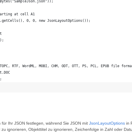
Bytes("SampleJson.json"));
arting at cell A1
.getCells(), 0, 0, new JsonLayoutOptions());
t
);   
TOPC, RTF, WordML, MOBI, CHM, ODT, OTT, PS, PCL, EPUB file forma
t.DOC
; 
n für Ihr JSON festlegen, während Sie JSON mit
JsonLayoutOptions
in 
tel zu ignorieren, Objekttitel zu ignorieren, Zeichenfolge in Zahl ode