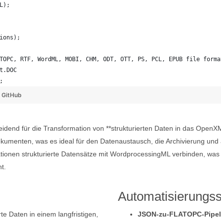
L);
ions);
TOPC, RTF, WordML, MOBI, CHM, ODT, OTT, PS, PCL, EPUB file forma
t.DOC
; 
y
GitHub
dend für die Transformation von **strukturierten Daten in das Open
kumenten, was es ideal für den Datenaustausch, die Archivierung und 
n strukturierte Datensätze mit WordprocessingML verbinden, was ein
t.
Automatisierungs
te Daten in einem langfristigen,
JSON-zu-FLATOPC-Pipel