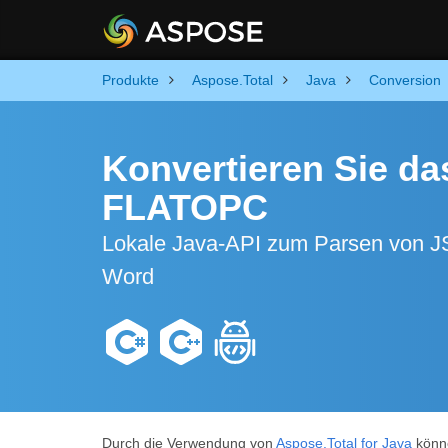
Produkte
Aspose.Total
Java
Conversion
Konvertieren Sie d
FLATOPC
Lokale Java-API zum Parsen von 
Word
Durch die Verwendung von
Aspose.Total for Java
könne