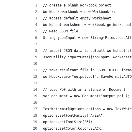
// create a blank Workbook object
Workbook workbook = new Workbook();
// access default empty worksheet
Worksheet worksheet = workbook.getWorksheet
// Read JSON file
String jsonInput = new String(Files.readAll
// import JSON data to default worksheet st
JsonUtility.importData(jsonInput, worksheet
// save resultant file in JSON-TO-PDF forma
workbook.save("output.pdf", SaveFormat.AUTO
// load PDF with an instance of Document
var document = new Document("output.pdf");
TextWatermarkOptions options = new TextWate
options.setFontFamily("Arial");
options.setFontSize(36);
options.setColor(Color.BLACK);