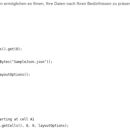
onen ermöglichen es Ihnen, Ihre Daten nach Ihren Bedürfnissen zu präse
s().get(0);
Bytes("SampleJson.json"));
ayoutOptions();
arting at cell A1
.getCells(), 0, 0, layoutOptions);