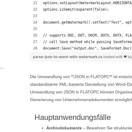
options.setLayout(WatermarkLayout.HORIZONTA
options.isSemitrasparent(false);
document.getWatermark().setText("Test", opt
// supports DOC, DOT, DOCM, DOTX, DOTX, FLA
// call Save method while passing SaveForma
document.Save("output.doc", SaveFormat.Doc)
parse-json-to-word-with-watermark.cs
hosted with ❤ b
```
Die Umwandlung von **JSON in FLATOPC** ist entschei
standardisierte XML-basierte Darstellung von Word-Do
Umwandlung von JSON in FLATOPC können Organisatione
Generierung von Unternehmensdokumenten ermöglich
Hauptanwendungsfälle
Archivdokumente
– Bewahren Sie strukturier