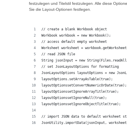
festzulegen und Titelstil festzulegen. Alle diese Opti
Sie die Layout-Optionen festlegen.
// create a blank Workbook object
Workbook workbook = new Workbook();
// access default empty worksheet
Worksheet worksheet = workbook.getWorksheet
// read JSON file
String jsonInput = new String(Files.readAll
// set JsonLayoutOptions for formatting
JsonLayoutOptions layoutOptions = new JsonL
layoutOptions.setArrayAsTable(true);
layoutOptionssetConvertNumericOrDate(true);
layoutOptionssetIgnoreArrayTitle(true);
layoutOptionssetIgnoreNull(true);
layoutOptionssetIgnoreObjectTitle(true);
// import JSON data to default worksheet st
JsonUtility.importData(jsonInput, worksheet