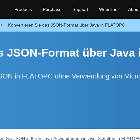
Products
Purchase
Support
Websites
About
Konvertieren Sie das JSON-Format über Java in FLATOPC
as JSON-Format über Java 
JSON in FLATOPC ohne Verwendung von Micro
n Sie JSON in Ihren Java-Anwendungen in zwei Schritten in FLATOPC 