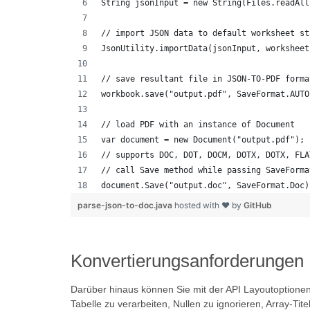
String jsonInput = new String(Files.readAll
// import JSON data to default worksheet st
JsonUtility.importData(jsonInput, worksheet
// save resultant file in JSON-TO-PDF forma
workbook.save("output.pdf", SaveFormat.AUTO
// load PDF with an instance of Document
var document = new Document("output.pdf");
// supports DOC, DOT, DOCM, DOTX, DOTX, FLA
// call Save method while passing SaveForma
document.Save("output.doc", SaveFormat.Doc)
parse-json-to-doc.java
hosted with ❤ by
GitHub
Konvertierungsanforderungen
Darüber hinaus können Sie mit der API Layoutoptione
Tabelle zu verarbeiten, Nullen zu ignorieren, Array-Ti