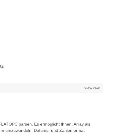
ts
view raw
FLATOPC parsen. Es ermöglicht Ihnen, Array als
r Datum umzuwandeln, Datums- und Zahlenformat