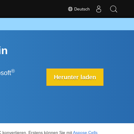
Deutsch
in
®
soft
Herunter laden
konvertieren. Erstens können Sie mit
Aspose.Cells