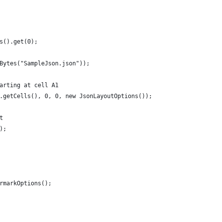
s().get(0);
Bytes("SampleJson.json"));
arting at cell A1
.getCells(), 0, 0, new JsonLayoutOptions());
t
);   
rmarkOptions();