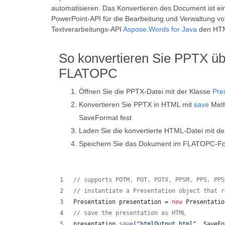
automatisieren. Das Konvertieren des Document ist ei
PowerPoint-API für die Bearbeitung und Verwaltung vo
Textverarbeitungs-API
Aspose.Words for Java
den HTM
So konvertieren Sie PPTX üb
FLATOPC
Öffnen Sie die PPTX-Datei mit der Klasse
Pre
Konvertieren Sie PPTX in HTML mit
save
Meth
SaveFormat fest
Laden Sie die konvertierte HTML-Datei mit d
Speichern Sie das Dokument im FLATOPC-Fo
// supports POTM, POT, POTX, PPSM, PPS, PPS
// instantiate a Presentation object that r
Presentation
presentation
 = 
new
Presentatio
// save the presentation as HTML
presentation
.
save
(
"htmlOutput.html"
, 
SaveFo