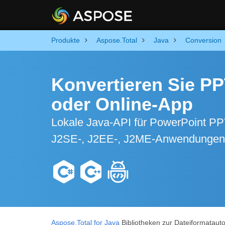
Produkte
Aspose.Total
Java
Conversion
Konvertieren Sie P
oder Online-App
Lokale Java-API für PowerPoint P
J2SE-, J2EE-, J2ME-Anwendungen
Aspose.Total for Java
Bibliotheken zur Dateiformatau