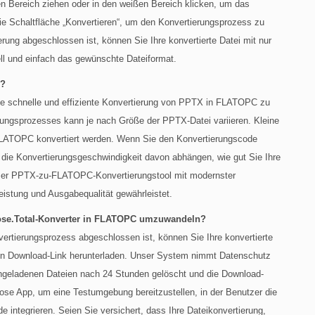
n Bereich ziehen oder in den weißen Bereich klicken, um das
ie Schaltfläche „Konvertieren“, um den Konvertierungsprozess zu
ng abgeschlossen ist, können Sie Ihre konvertierte Datei mit nur
ell und einfach das gewünschte Dateiformat.
X?
ine schnelle und effiziente Konvertierung von PPTX in FLATOPC zu
rungsprozesses kann je nach Größe der PPTX-Datei variieren. Kleine
LATOPC konvertiert werden. Wenn Sie den Konvertierungscode
 die Konvertierungsgeschwindigkeit davon abhängen, wie gut Sie Ihre
unser PPTX-zu-FLATOPC-Konvertierungstool mit modernster
eistung und Ausgabequalität gewährleistet.
pose.Total-Konverter in FLATOPC umzuwandeln?
tierungsprozess abgeschlossen ist, können Sie Ihre konvertierte
lten Download-Link herunterladen. Unser System nimmt Datenschutz
ochgeladenen Dateien nach 24 Stunden gelöscht und die Download-
lose App, um eine Testumgebung bereitzustellen, in der Benutzer die
 integrieren. Seien Sie versichert, dass Ihre Dateikonvertierung,