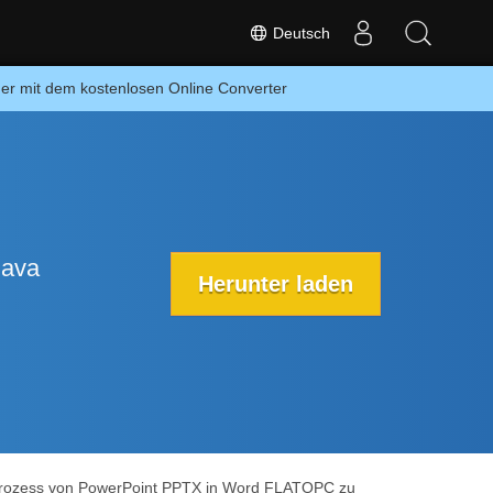
Deutsch
er mit dem kostenlosen Online Converter
Java
Herunter laden
gsprozess von PowerPoint PPTX in Word FLATOPC zu