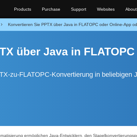
Products
Purchase
Support
Websites
About
Konvertieren Sie PPTX über Java in FLATOPC oder Online-App od
PTX über Java in FLATOPC
PTX-zu-FLATOPC-Konvertierung in beliebigen 
tomatisierung ermöglichen Java-Entwicklern, den Stapelkonvertierun