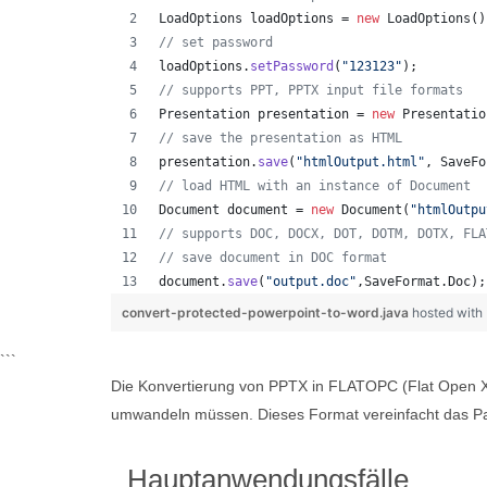
LoadOptions
loadOptions
 = 
new
LoadOptions
()
// set password
loadOptions
.
setPassword
(
"123123"
);
// supports PPT, PPTX input file formats 
Presentation
presentation
 = 
new
Presentatio
// save the presentation as HTML
presentation
.
save
(
"htmlOutput.html"
, 
SaveFo
// load HTML with an instance of Document
Document
document
 = 
new
Document
(
"htmlOutpu
// supports DOC, DOCX, DOT, DOTM, DOTX, FLA
// save document in DOC format
document
.
save
(
"output.doc"
,
SaveFormat
.
Doc
);
convert-protected-powerpoint-to-word.java
hosted with
```
Die Konvertierung von PPTX in FLATOPC (Flat Open XML 
umwandeln müssen. Dieses Format vereinfacht das Par
Hauptanwendungsfälle