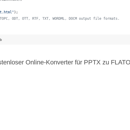
t.html"
);
TOPC, ODT, OTT, RTF, TXT, WORDML, DOCM output file formats. 
   
ub
tenloser Online-Konverter für PPTX zu FLA