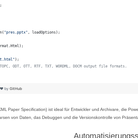
;
n
(
"pres.pptx"
, 
loadOptions
);
rmat
.
Html
);
t.html"
);
TOPC, ODT, OTT, RTF, TXT, WORDML, DOCM output file formats. 
   
 ❤ by
GitHub
Paper Specification) ist ideal für Entwickler und Archivare, die Pow
sen von Daten, das Debuggen und die Versionskontrolle von Präsenta
Automatisierungs