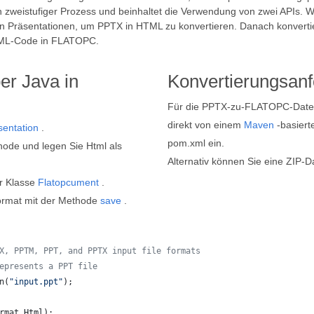
n zweistufiger Prozess und beinhaltet die Verwendung von zwei APIs. 
n Präsentationen, um PPTX in HTML zu konvertieren. Danach konvertier
L-Code in FLATOPC.
er Java in
Konvertierungsan
Für die PPTX-zu-FLATOPC-Dateik
direkt von einem
Maven
-basierte
sentation
.
pom.xml ein.
ode und legen Sie Html als
Alternativ können Sie eine ZIP-D
er Klasse
Flatopcument
.
rmat mit der Methode
save
.
X, PPTM, PPT, and PPTX input file formats
epresents a PPT file
n
(
"input.ppt"
);
rmat
.
Html
);