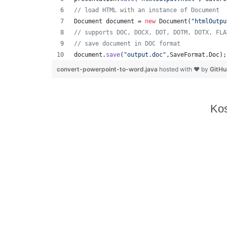
// load HTML with an instance of Document
Document
document
 = 
new
Document
(
"htmlOutpu
// supports DOC, DOCX, DOT, DOTM, DOTX, FLA
// save document in DOC format
document
.
save
(
"output.doc"
,
SaveFormat
.
Doc
);
convert-powerpoint-to-word.java
hosted with ❤ by
GitH
Kos