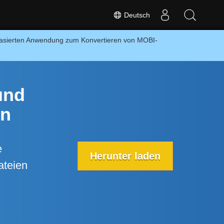
Deutsch
-basierten Anwendung zum Konvertieren von MOBI-
und
en
e
Herunter laden
ateien