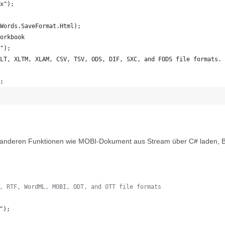
x");
Words.SaveFormat.Html);
orkbook
");
LT, XLTM, XLAM, CSV, TSV, ODS, DIF, SXC, and FODS file formats.
;
 anderen Funktionen wie MOBI-Dokument aus Stream über C# laden, Be
, RTF, WordML, MOBI, ODT, and OTT file formats
"
)
;