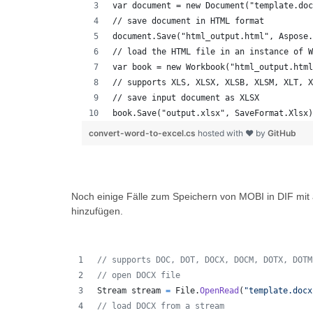
var document = new Document("template.doc
// save document in HTML format
document.Save("html_output.html", Aspose.
// load the HTML file in an instance of W
var book = new Workbook("html_output.html
// supports XLS, XLSX, XLSB, XLSM, XLT, X
// save input document as XLSX
book.Save("output.xlsx", SaveFormat.Xlsx)
convert-word-to-excel.cs
hosted with ❤ by
GitHub
Noch einige Fälle zum Speichern von MOBI in DIF mit
hinzufügen.
// supports DOC, DOT, DOCX, DOCM, DOTX, DOTM
// open DOCX file 
Stream
stream
=
File
.
OpenRead
(
"template.docx
// load DOCX from a stream 