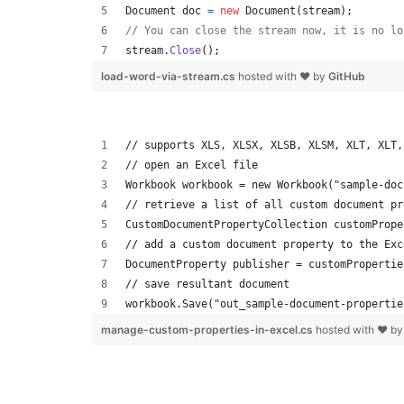
Document
doc
=
new
Document
(
stream
)
;
// You can close the stream now, it is no lo
stream
.
Close
(
)
;
load-word-via-stream.cs
hosted with ❤ by
GitHub
// supports XLS, XLSX, XLSB, XLSM, XLT, XLT,
// open an Excel file
Workbook workbook = new Workbook("sample-doc
// retrieve a list of all custom document pr
CustomDocumentPropertyCollection customPrope
// add a custom document property to the Exc
DocumentProperty publisher = customPropertie
// save resultant document
workbook.Save("out_sample-document-propertie
manage-custom-properties-in-excel.cs
hosted with ❤ b