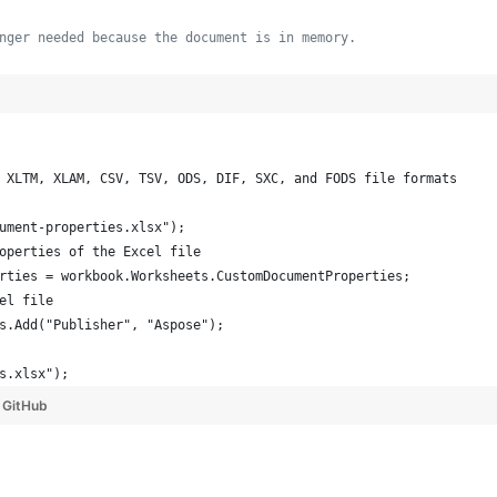
nger needed because the document is in memory.
 XLTM, XLAM, CSV, TSV, ODS, DIF, SXC, and FODS file formats
ument-properties.xlsx");
operties of the Excel file
rties = workbook.Worksheets.CustomDocumentProperties;
el file
s.Add("Publisher", "Aspose");
s.xlsx");
y
GitHub