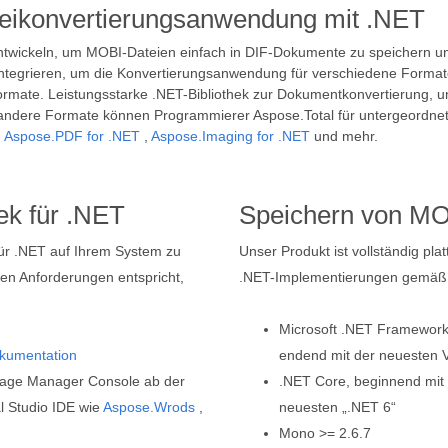
teikonvertierungsanwendung mit .NET
twickeln, um MOBI-Dateien einfach in DIF-Dokumente zu speichern un
ntegrieren, um die Konvertierungsanwendung für verschiedene Formate
rmate. Leistungsstarke .NET-Bibliothek zur Dokumentkonvertierung, unt
andere Formate können Programmierer Aspose.Total für untergeordne
,
Aspose.PDF for .NET
,
Aspose.Imaging for .NET
und mehr.
ek für .NET
Speichern von MO
 für .NET auf Ihrem System zu
Unser Produkt ist vollständig pla
hren Anforderungen entspricht,
.NET-Implementierungen gemäß d
Microsoft .NET Framework,
kumentation
endend mit der neuesten 
Package Manager Console ab der
.NET Core, beginnend mit 
l Studio IDE wie
Aspose.Wrods
,
neuesten „.NET 6“
Mono >= 2.6.7