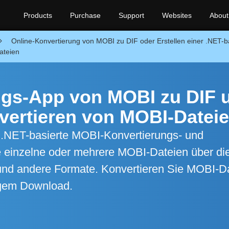
Products
Purchase
Support
Websites
About
Online-Konvertierung von MOBI zu DIF oder Erstellen einer .NET
ateien
ngs-App von MOBI zu DIF 
ertieren von MOBI-Datei
e .NET-basierte MOBI-Konvertierungs- und
 einzelne oder mehrere MOBI-Dateien über di
und andere Formate. Konvertieren Sie MOBI-D
tigem Download.