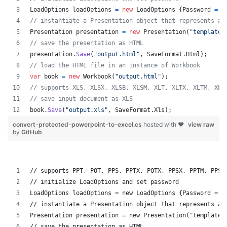
LoadOptions
loadOptions
=
new
LoadOptions
{
Password
=
"
// instantiate a Presentation object that represents a 
Presentation
presentation
=
new
Presentation
(
"template.
// save the presentation as HTML
presentation
.
Save
(
"output.html"
,
SaveFormat
.
Html
)
;
// load the HTML file in an instance of Workbook
var
book
=
new
Workbook
(
"output.html"
)
;
// supports XLS, XLSX, XLSB, XLSM, XLT, XLTX, XLTM, XLA
// save input document as XLS
book
.
Save
(
"output.xls"
,
SaveFormat
.
Xls
)
;
convert-protected-powerpoint-to-excel.cs
hosted with ❤
view raw
by
GitHub
// supports PPT, POT, PPS, PPTX, POTX, PPSX, PPTM, PPSM
// initialize LoadOptions and set password
LoadOptions loadOptions = new LoadOptions {Password = "
// instantiate a Presentation object that represents a 
Presentation presentation = new Presentation("template.
// save the presentation as HTML