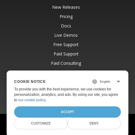
New Releases
Pricing
Docs
Live Demos
Free Support
Paid Support
Paid Consulting
Blog
Websites
COOKIE NOTICE
To provide you with the best experience, we use cookies for
About
personalization, analytics, and ads. By using our site, you agree
to
our cookie policy
.
ACCEPT
© Aspose Pty Ltd 2001-2026.
All Rights Reserved.
CUSTOMIZE
DENY
Privacy Policy
Terms of use
Contact