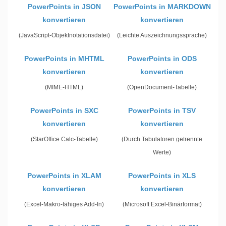
PowerPoints in JSON
PowerPoints in MARKDOWN
konvertieren
konvertieren
(JavaScript-Objektnotationsdatei)
(Leichte Auszeichnungssprache)
PowerPoints in MHTML
PowerPoints in ODS
konvertieren
konvertieren
(MIME-HTML)
(OpenDocument-Tabelle)
PowerPoints in SXC
PowerPoints in TSV
konvertieren
konvertieren
(StarOffice Calc-Tabelle)
(Durch Tabulatoren getrennte
Werte)
PowerPoints in XLAM
PowerPoints in XLS
konvertieren
konvertieren
(Excel-Makro-fähiges Add-In)
(Microsoft Excel-Binärformat)