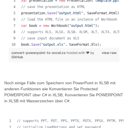
var
presentation
=
new
Presentation
(
"template.ppt"
)
;
// save the presentation as HTML
presentation
.
Save
(
"output.html"
,
SaveFormat
.
Html
)
;
// load the HTML file in an instance of Workbook
var
book
=
new
Workbook
(
"output.html"
)
;
// supports XLS, XLSX, XLSB, XLSM, XLT, XLTX, XLTM, X
// save input document as XLS
book
.
Save
(
"output.xls"
,
SaveFormat
.
Xls
)
;
convert-powerpoint-to-excel.cs
hosted with ❤ by
view raw
GitHub
Noch einige Fälle zum Speichern von PowerPoint in XLSB mit
anderen Funktionen wie Konvertieren Sie Protected
POWERPOINT über C# in XLSB, Konvertieren Sie POWERPOINT
in XLSB mit Wasserzeichen über C#.
// supports PPT, POT, PPS, PPTX, POTX, PPSX, PPTM, PPSM
// initialize LoadOptions and set password