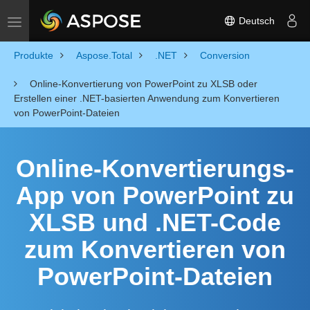
Deutsch
Toggle navigation
Produkte
Aspose.Total
.NET
Conversion
Online-Konvertierung von PowerPoint zu XLSB oder
Erstellen einer .NET-basierten Anwendung zum Konvertieren
von PowerPoint-Dateien
Online-Konvertierungs-
App von PowerPoint zu
XLSB und .NET-Code
zum Konvertieren von
PowerPoint-Dateien