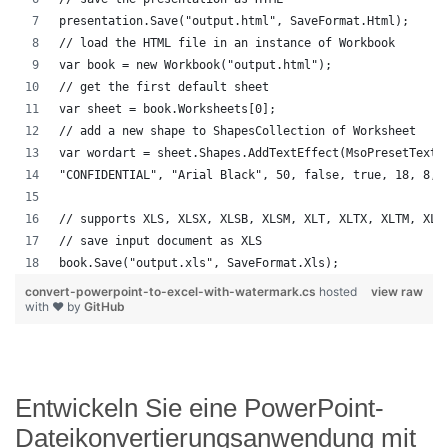
presentation.Save("output.html", SaveFormat.Html);
// load the HTML file in an instance of Workbook
var book = new Workbook("output.html");
// get the first default sheet
var sheet = book.Worksheets[0];
// add a new shape to ShapesCollection of Worksheet
var wordart = sheet.Shapes.AddTextEffect(MsoPresetTextE
"CONFIDENTIAL", "Arial Black", 50, false, true, 18, 8, 
// supports XLS, XLSX, XLSB, XLSM, XLT, XLTX, XLTM, XLA
// save input document as XLS
book.Save("output.xls", SaveFormat.Xls);
convert-powerpoint-to-excel-with-watermark.cs
hosted
view raw
with ❤ by
GitHub
Entwickeln Sie eine PowerPoint-
Dateikonvertierungsanwendung mit