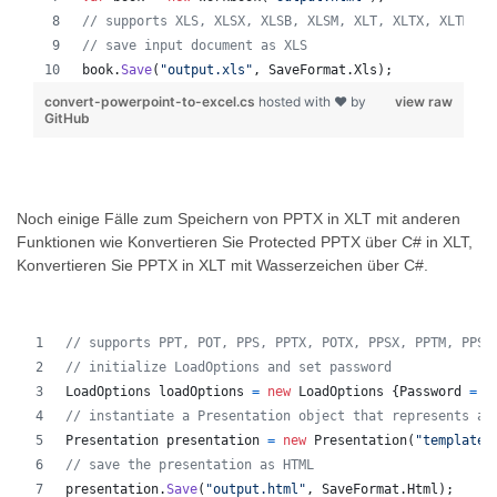
// supports XLS, XLSX, XLSB, XLSM, XLT, XLTX, XLTM, X
// save input document as XLS
book
.
Save
(
"output.xls"
,
SaveFormat
.
Xls
)
;
convert-powerpoint-to-excel.cs
hosted with ❤ by
view raw
GitHub
Noch einige Fälle zum Speichern von PPTX in XLT mit anderen
Funktionen wie Konvertieren Sie Protected PPTX über C# in XLT,
Konvertieren Sie PPTX in XLT mit Wasserzeichen über C#.
// supports PPT, POT, PPS, PPTX, POTX, PPSX, PPTM, PPSM
// initialize LoadOptions and set password
LoadOptions
loadOptions
=
new
LoadOptions
{
Password
=
"
// instantiate a Presentation object that represents a 
Presentation
presentation
=
new
Presentation
(
"template.
// save the presentation as HTML
presentation
.
Save
(
"output.html"
,
SaveFormat
.
Html
)
;