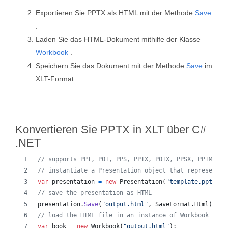
Exportieren Sie PPTX als HTML mit der Methode
Save
.
Laden Sie das HTML-Dokument mithilfe der Klasse
Workbook
.
Speichern Sie das Dokument mit der Methode
Save
im
XLT-Format
Konvertieren Sie PPTX in XLT über C#
.NET
// supports PPT, POT, PPS, PPTX, POTX, PPSX, PPTM, PP
// instantiate a Presentation object that represents 
var
presentation
=
new
Presentation
(
"template.ppt"
)
;
// save the presentation as HTML
presentation
.
Save
(
"output.html"
,
SaveFormat
.
Html
)
;
// load the HTML file in an instance of Workbook
var
book
=
new
Workbook
(
"output.html"
)
;