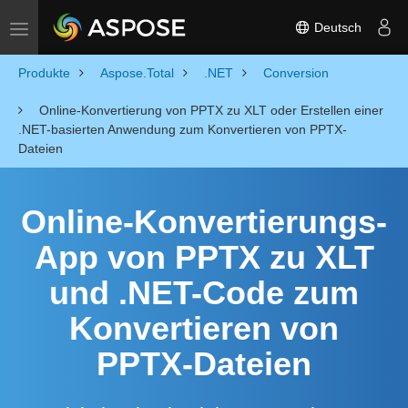
Deutsch
Toggle navigation
Produkte
Aspose.Total
.NET
Conversion
Online-Konvertierung von PPTX zu XLT oder Erstellen einer
.NET-basierten Anwendung zum Konvertieren von PPTX-
Dateien
Online-Konvertierungs-
App von PPTX zu XLT
und .NET-Code zum
Konvertieren von
PPTX-Dateien