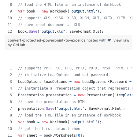
// load the HTML file in an instance of Workbook
var
book
=
new
Workbook
(
"output.html"
)
;
// supports XLS, XLSX, XLSB, XLSM, XLT, XLTX, XLTM, XLA
// save input document as XLS
book
.
Save
(
"output.xls"
,
SaveFormat
.
Xls
)
;
convert-protected-powerpoint-to-excel.cs
hosted with ❤
view raw
by
GitHub
// supports PPT, POT, PPS, PPTX, POTX, PPSX, PPTM, PPSM
// initialize LoadOptions and set password
LoadOptions
loadOptions
=
new
LoadOptions
{
Password
=
"
// instantiate a Presentation object that represents a 
Presentation
presentation
=
new
Presentation
(
"template.
// save the presentation as HTML
presentation
.
Save
(
"output.html"
,
SaveFormat
.
Html
)
;
// load the HTML file in an instance of Workbook
var
book
=
new
Workbook
(
"output.html"
)
;
// get the first default sheet
var
sheet
=
book
.
Worksheets
[
0
]
;