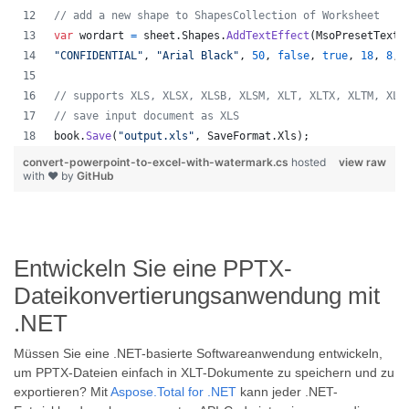
// add a new shape to ShapesCollection of Worksheet
var
wordart
=
sheet
.
Shapes
.
AddTextEffect
(
MsoPresetTextE
"CONFIDENTIAL"
,
"Arial Black"
,
50
,
false
,
true
,
18
,
8
,
// supports XLS, XLSX, XLSB, XLSM, XLT, XLTX, XLTM, XLA
// save input document as XLS
book
.
Save
(
"output.xls"
,
SaveFormat
.
Xls
)
;
convert-powerpoint-to-excel-with-watermark.cs
hosted
view raw
with ❤ by
GitHub
Entwickeln Sie eine PPTX-
Dateikonvertierungsanwendung mit
.NET
Müssen Sie eine .NET-basierte Softwareanwendung entwickeln,
um PPTX-Dateien einfach in XLT-Dokumente zu speichern und zu
exportieren? Mit
Aspose.Total for .NET
kann jeder .NET-