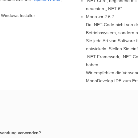
.NET Core, beginnend mit 
neuesten „.NET 6“
m Windows Installer
Mono >= 2.6.7
Da .NET-Code nicht von d
Betriebssystem, sondern n
Sie jede Art von Software
entwickeln. Stellen Sie ei
.NET Framework, .NET Cor
haben.
Wir empfehlen die Verwend
MonoDevelop IDE zum Ers
Anwendung verwenden?