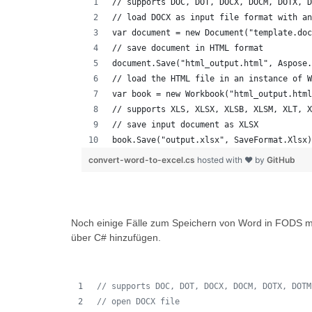
// supports DOC, DOT, DOCX, DOCM, DOTX, D
// load DOCX as input file format with an
var document = new Document("template.doc
// save document in HTML format
document.Save("html_output.html", Aspose.
// load the HTML file in an instance of W
var book = new Workbook("html_output.html
// supports XLS, XLSX, XLSB, XLSM, XLT, X
// save input document as XLSX
book.Save("output.xlsx", SaveFormat.Xlsx)
convert-word-to-excel.cs
hosted with ❤ by
GitHub
Noch einige Fälle zum Speichern von Word in FODS m
über C# hinzufügen.
// supports DOC, DOT, DOCX, DOCM, DOTX, DOTM
// open DOCX file 