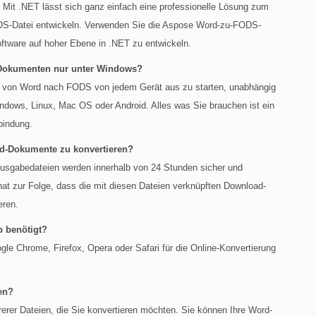
 Mit .NET lässt sich ganz einfach eine professionelle Lösung zum
ODS-Datei entwickeln. Verwenden Sie die Aspose Word-zu-FODS-
ftware auf hoher Ebene in .NET zu entwickeln.
 Dokumenten nur unter Windows?
rt von Word nach FODS von jedem Gerät aus zu starten, unabhängig
ndows, Linux, Mac OS oder Android. Alles was Sie brauchen ist ein
bindung.
ord-Dokumente zu konvertieren?
Ausgabedateien werden innerhalb von 24 Stunden sicher und
hat zur Folge, dass die mit diesen Dateien verknüpften Download-
eren.
p benötigt?
e Chrome, Firefox, Opera oder Safari für die Online-Konvertierung
en?
rer Dateien, die Sie konvertieren möchten. Sie können Ihre Word-