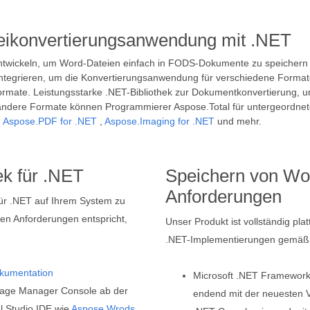
teikonvertierungsanwendung mit .NET
twickeln, um Word-Dateien einfach in FODS-Dokumente zu speichern 
ntegrieren, um die Konvertierungsanwendung für verschiedene Formate
rmate. Leistungsstarke .NET-Bibliothek zur Dokumentkonvertierung, unt
ndere Formate können Programmierer Aspose.Total für untergeordne
,
Aspose.PDF for .NET
,
Aspose.Imaging for .NET
und mehr.
ek für .NET
Speichern von Wo
Anforderungen
 für .NET auf Ihrem System zu
hren Anforderungen entspricht,
Unser Produkt ist vollständig pla
.NET-Implementierungen gemäß d
kumentation
Microsoft .NET Framework,
Package Manager Console ab der
endend mit der neuesten 
l Studio IDE wie
Aspose.Wrods
,