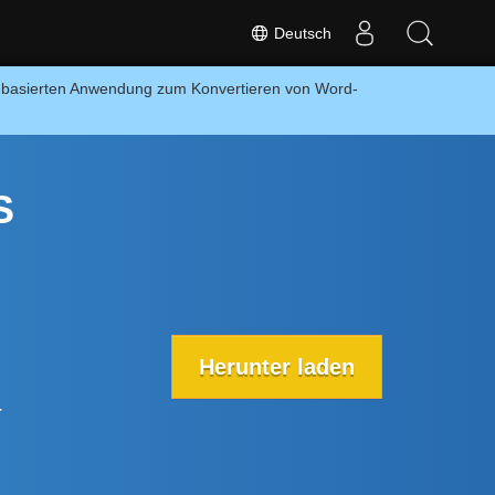
Deutsch
T-basierten Anwendung zum Konvertieren von Word-
S
Herunter laden
-