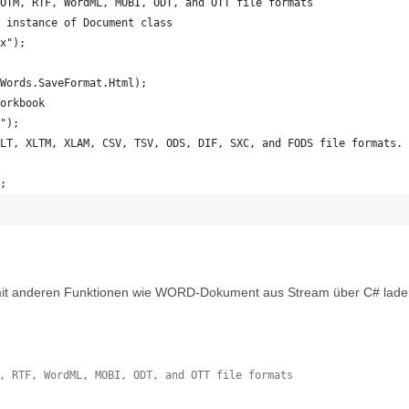
OTM, RTF, WordML, MOBI, ODT, and OTT file formats
 instance of Document class
x");
Words.SaveFormat.Html);
orkbook
");
LT, XLTM, XLAM, CSV, TSV, ODS, DIF, SXC, and FODS file formats.
;
it anderen Funktionen wie WORD-Dokument aus Stream über C# laden,
, RTF, WordML, MOBI, ODT, and OTT file formats