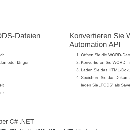
FODS-Dateien
Konvertieren Sie
Automation API
och
Öffnen Sie die WORD-Date
den oder länger
Konvertieren Sie WORD i
Laden Sie das HTML-Dokum
”
Speichern Sie das Dokum
lt
legen Sie „FODS“ als Save
ter
ber C# .NET