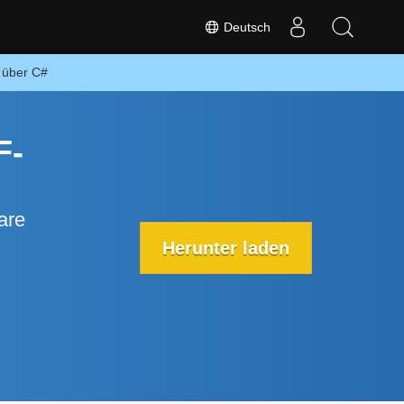
Deutsch
e über C#
F-
are
Herunter laden