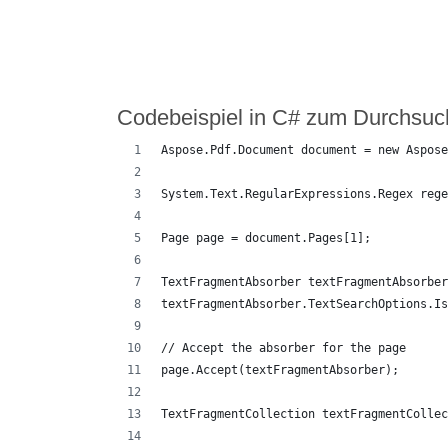
Codebeispiel in C# zum Durchsuc
Aspose.Pdf.Document document = new Aspose
System.Text.RegularExpressions.Regex rege
Page page = document.Pages[1];
TextFragmentAbsorber textFragmentAbsorber
textFragmentAbsorber.TextSearchOptions.Is
// Accept the absorber for the page
page.Accept(textFragmentAbsorber);
TextFragmentCollection textFragmentCollec