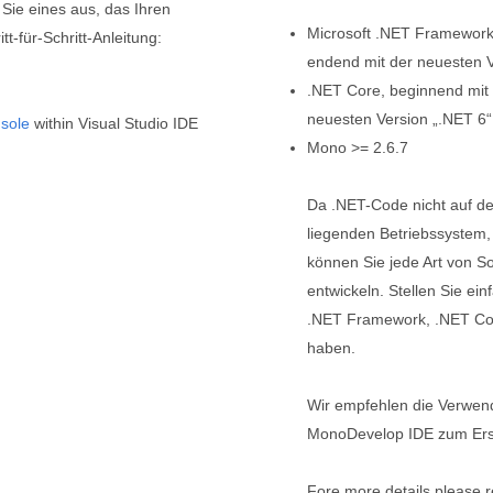
 Sie eines aus, das Ihren
Microsoft .NET Framework,
t-für-Schritt-Anleitung:
endend mit der neuesten 
.NET Core, beginnend mit 
neuesten Version „.NET 6“
sole
within Visual Studio IDE
Mono >= 2.6.7
Da .NET-Code nicht auf d
liegenden Betriebssystem, 
können Sie jede Art von S
entwickeln. Stellen Sie ei
.NET Framework, .NET Cor
haben.
Wir empfehlen die Verwend
MonoDevelop IDE zum Ers
Fore more details please r