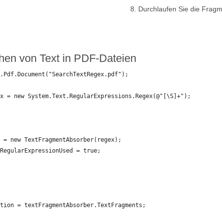
Durchlaufen Sie die Fragm
hen von Text in PDF-Dateien
.Pdf.Document("SearchTextRegex.pdf");
x = new System.Text.RegularExpressions.Regex(@"[\S]+");
 = new TextFragmentAbsorber(regex);
RegularExpressionUsed = true;
tion = textFragmentAbsorber.TextFragments;