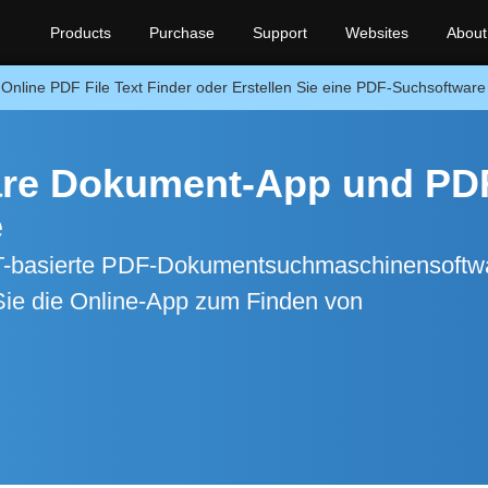
Products
Purchase
Support
Websites
About
Online PDF File Text Finder oder Erstellen Sie eine PDF-Suchsoftwar
are Dokument-App und PD
e
NET-basierte PDF-Dokumentsuchmaschinensoftw
ie die Online-App zum Finden von