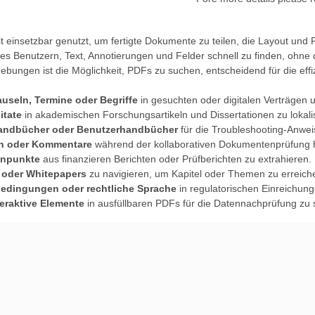
einsetzbar genutzt, um fertigte Dokumente zu teilen, die Layout und F
es Benutzern, Text, Annotierungen und Felder schnell zu finden, ohne 
ebungen ist die Möglichkeit, PDFs zu suchen, entscheidend für die eff
useln, Termine oder Begriffe
in gesuchten oder digitalen Verträgen 
itate
in akademischen Forschungsartikeln und Dissertationen zu lokali
andbücher oder Benutzerhandbücher
für die Troubleshooting-Anwe
n oder Kommentare
während der kollaborativen Dokumentenprüfung h
enpunkte
aus finanzieren Berichten oder Prüfberichten zu extrahieren.
 oder Whitepapers
zu navigieren, um Kapitel oder Themen zu erreich
edingungen oder rechtliche Sprache
in regulatorischen Einreichun
teraktive Elemente
in ausfüllbaren PDFs für die Datennachprüfung zu