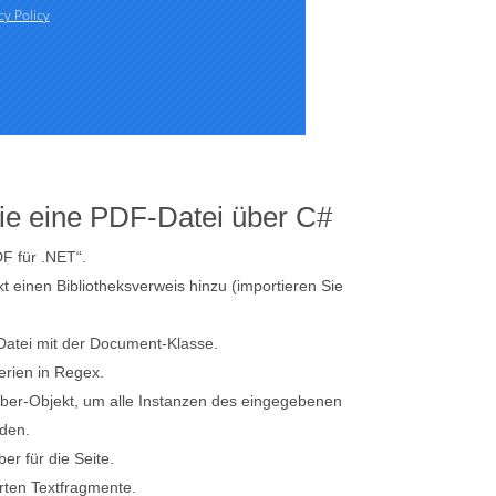
ie eine PDF-Datei über C#
DF für .NET“.
 einen Bibliotheksverweis hinzu (importieren Sie
Datei mit der Document-Klasse.
terien in Regex.
orber-Objekt, um alle Instanzen des eingegebenen
nden.
er für die Seite.
erten Textfragmente.