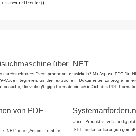
tFragmentCollection){
eisuchmaschine über .NET
 durchsuchbares Dienstprogramm entwickeln? Mit Aspose.PDF für .NET
#-Code integrieren, um die Textsuche in Dokumenten zu programmieren.
tensuche, die viele gängige Formate einschließlich des PDF-Formats u
hen von PDF-
Systemanforderu
Unser Produkt ist vollständig pla
.NET-Implementierungen gemäß d
for .NET“ oder „Aspose.Total for