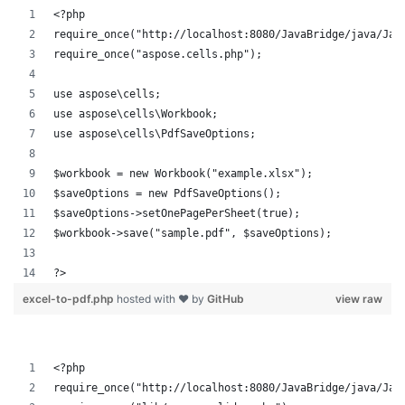
<?php
require_once("http://localhost:8080/JavaBridge/java/Jav
require_once("aspose.cells.php");
use aspose\cells;
use aspose\cells\Workbook;
use aspose\cells\PdfSaveOptions;
$workbook = new Workbook("example.xlsx");
$saveOptions = new PdfSaveOptions();
$saveOptions->setOnePagePerSheet(true);
$workbook->save("sample.pdf", $saveOptions);
?>
excel-to-pdf.php
hosted with ❤ by
GitHub
view raw
<?php
require_once("http://localhost:8080/JavaBridge/java/Jav