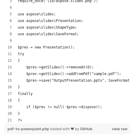
require_once("lib/aspose.slides.php");
use aspose\slides;
use aspose\slides\Presentation;
use aspose\slides\ShapeType;
use aspose\slides\SaveFormat;
$pres = new Presentation();
try
{
    $pres->getSlides()->removeAt(0);
    $pres->getSlides()->addFromPdf("sample.pdf");
    $pres->save("OutputPresentation.pptx", SaveFormat::
}
finally
{
    if ($pres != null) $pres->dispose();
}
?>            
pdf-to-powerpoint.php
hosted with ❤ by
GitHub
view raw