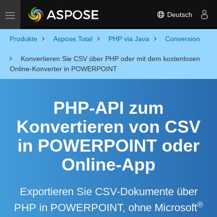
Deutsch
Toggle navigation
Produkte
Aspose.Total
PHP via Java
Conversion
Konvertieren Sie CSV über PHP oder mit dem kostenlosen
Online-Konverter in POWERPOINT
PHP-API zum
Konvertieren von CSV
in POWERPOINT oder
Online-App
Exportieren Sie CSV-Dokumente über
®
PHP in POWERPOINT, ohne Microsoft