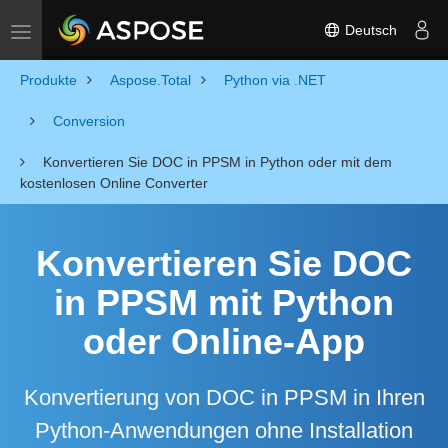
Deutsch
Toggle navigation
Produkte
Aspose.Total
Python via .NET
Conversion
Konvertieren Sie DOC in PPSM in Python oder mit dem
kostenlosen Online Converter
Konvertieren Sie DOC
in PPSM mit Python
oder Online-App
Konvertierung von DOC in PPSM in Ihren
Python-Anwendungen ohne Installation