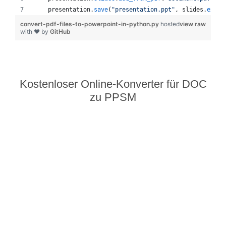
presentation
.
save
(
"presentation.ppt"
, 
slides
.
expor
convert-pdf-files-to-powerpoint-in-python.py
hosted
view raw
with ❤ by
GitHub
Kostenloser Online-Konverter für DOC
zu PPSM