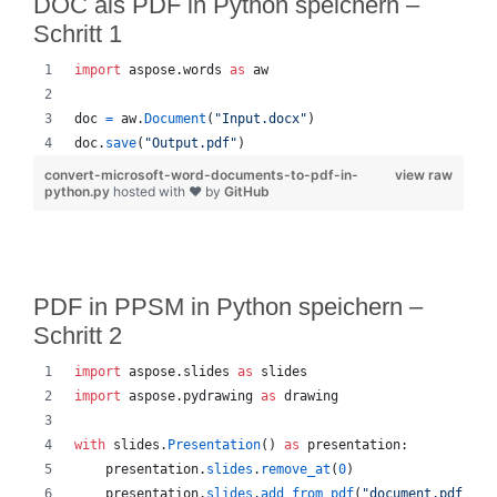
DOC als PDF in Python speichern –
Schritt 1
import
aspose
.
words
as
aw
doc
=
aw
.
Document
(
"Input.docx"
)
doc
.
save
(
"Output.pdf"
)
convert-microsoft-word-documents-to-pdf-in-
view raw
python.py
hosted with ❤ by
GitHub
PDF in PPSM in Python speichern –
Schritt 2
import
aspose
.
slides
as
slides
import
aspose
.
pydrawing
as
drawing
with
slides
.
Presentation
() 
as
presentation
:
presentation
.
slides
.
remove_at
(
0
)
presentation
.
slides
.
add_from_pdf
(
"document.pdf"
)