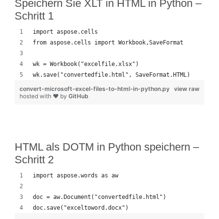
Speichern Sie XLT in HTML in Python –
Schritt 1
import aspose.cells
from aspose.cells import Workbook,SaveFormat
wk = Workbook("excelfile.xlsx")
wk.save("convertedfile.html", SaveFormat.HTML)
convert-microsoft-excel-files-to-html-in-python.py
view raw
hosted with ❤ by
GitHub
HTML als DOTM in Python speichern –
Schritt 2
import aspose.words as aw
doc = aw.Document("convertedfile.html")
doc.save("exceltoword.docx")