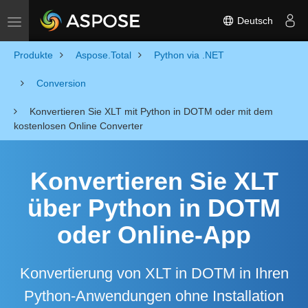
Deutsch
Toggle navigation
Produkte
Aspose.Total
Python via .NET
Conversion
Konvertieren Sie XLT mit Python in DOTM oder mit dem
kostenlosen Online Converter
Konvertieren Sie XLT
über Python in DOTM
oder Online-App
Konvertierung von XLT in DOTM in Ihren
Python-Anwendungen ohne Installation