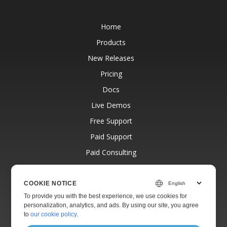
Home
Products
New Releases
Pricing
Docs
Live Demos
Free Support
Paid Support
Paid Consulting
Blog
Websites
COOKIE NOTICE
To provide you with the best experience, we use cookies for
About
personalization, analytics, and ads. By using our site, you agree
to
our cookie policy
.