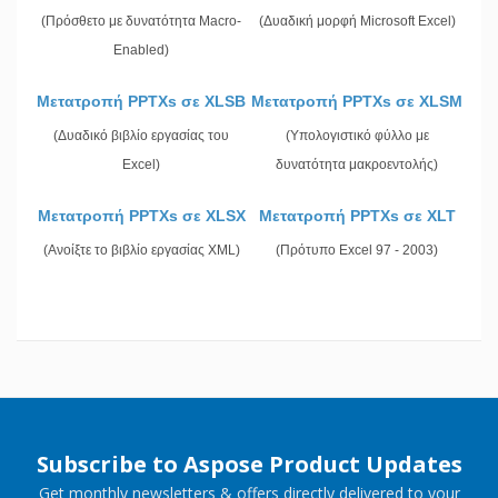
(Πρόσθετο με δυνατότητα Macro-
(Δυαδική μορφή Microsoft Excel)
Enabled)
Μετατροπή PPTXs σε XLSB
Μετατροπή PPTXs σε XLSM
(Δυαδικό βιβλίο εργασίας του
(Υπολογιστικό φύλλο με
Excel)
δυνατότητα μακροεντολής)
Μετατροπή PPTXs σε XLSX
Μετατροπή PPTXs σε XLT
(Ανοίξτε το βιβλίο εργασίας XML)
(Πρότυπο Excel 97 - 2003)
Subscribe to Aspose Product Updates
Get monthly newsletters & offers directly delivered to your