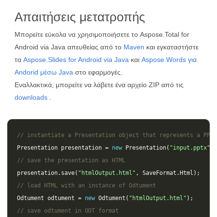
Απαιτήσεις μετατροπής
Μπορείτε εύκολα να χρησιμοποιήσετε το Aspose.Total for
Android via Java απευθείας από το
Maven
και εγκαταστήστε
τα
Aspose.Slides for Android via Java
και
Aspose.Words για
Andorid μέσω Java
στο εφαρμογές.
Εναλλακτικά, μπορείτε να λάβετε ένα αρχείο ZIP από τις
downloads
.
// instantiate a Presentation object that represents a PPTX
Presentation
presentation
=
new
Presentation
(
"input.pptx"
);
// save the presentation as HTML
presentation
.
save
(
"htmlOutput.html"
,
SaveFormat
.
Html
);
// load HTML with an instance of Odtument
Odtument
odtument
=
new
Odtument
(
"htmlOutput.html"
);
// save odtument in ODT format