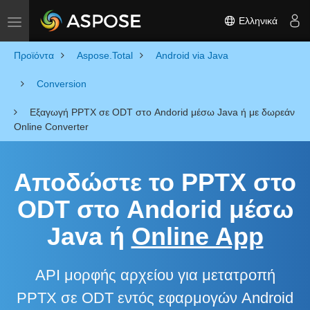
Ελληνικά
Toggle navigation
Προϊόντα
Aspose.Total
Android via Java
Conversion
Εξαγωγή PPTX σε ODT στο Andorid μέσω Java ή με δωρεάν
Online Converter
Αποδώστε το PPTX στο
ODT στο Andorid μέσω
Java ή
Online App
API μορφής αρχείου για μετατροπή
PPTX σε ODT εντός εφαρμογών Android