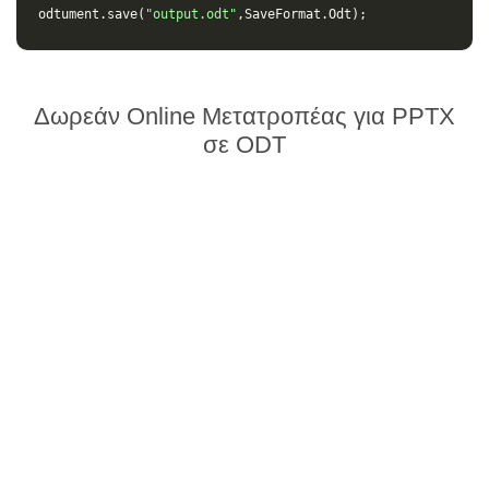
odtument
.
save
(
"output.odt"
,
SaveFormat
.
Odt
);
Δωρεάν Online Μετατροπέας για PPTX
σε ODT