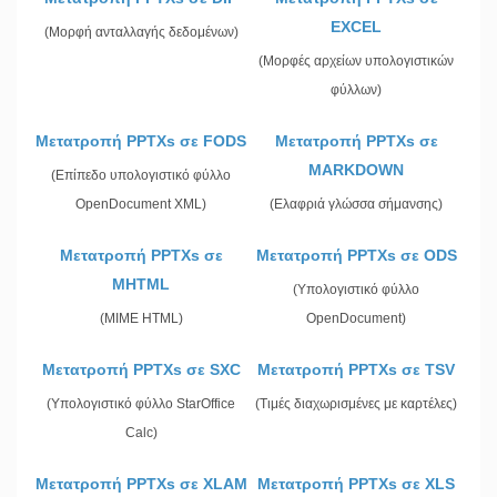
EXCEL
(Μορφή ανταλλαγής δεδομένων)
(Μορφές αρχείων υπολογιστικών
φύλλων)
Μετατροπή PPTXs σε FODS
Μετατροπή PPTXs σε
MARKDOWN
(Επίπεδο υπολογιστικό φύλλο
OpenDocument XML)
(Ελαφριά γλώσσα σήμανσης)
Μετατροπή PPTXs σε
Μετατροπή PPTXs σε ODS
MHTML
(Υπολογιστικό φύλλο
(MIME HTML)
OpenDocument)
Μετατροπή PPTXs σε SXC
Μετατροπή PPTXs σε TSV
(Υπολογιστικό φύλλο StarOffice
(Τιμές διαχωρισμένες με καρτέλες)
Calc)
Μετατροπή PPTXs σε XLAM
Μετατροπή PPTXs σε XLS