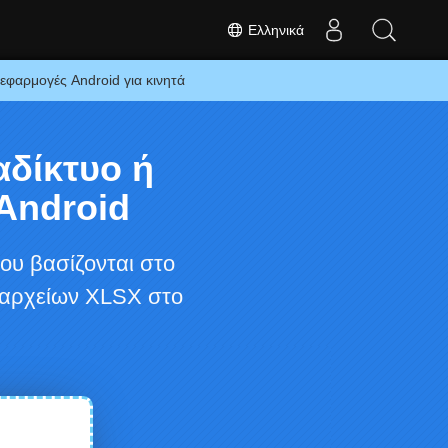
Ελληνικά
εφαρμογές Android για κινητά
αδίκτυο ή
Android
υ βασίζονται στο
 αρχείων XLSX στο