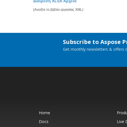
Διαίρεση XLSX Αρχεία
(Ανοίξτε το βιβλίο εργασίας XML)
Subscribe to Aspose 
Get monthly newsletters & offers di
Home
Prod
Docs
Live