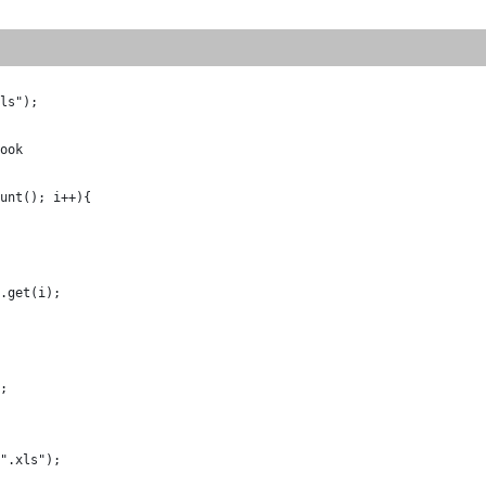
ls");
ook
unt(); i++){
.get(i);
;
".xls"); 