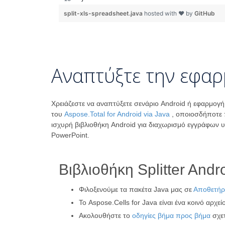
split-xls-spreadsheet.java
hosted with ❤ by
GitHub
Αναπτύξτε την εφαρμ
Χρειάζεστε να αναπτύξετε σενάριο Android ή εφαρμογ
του
Aspose.Total for Android via Java
, οποιοσδήποτε 
ισχυρή βιβλιοθήκη Android για διαχωρισμό εγγράφων 
PowerPoint.
Βιβλιοθήκη Splitter And
Φιλοξενούμε τα πακέτα Java μας σε
Αποθετήρ
Το Aspose.Cells for Java είναι ένα κοινό αρχε
Ακολουθήστε το
οδηγίες βήμα προς βήμα
σχετ