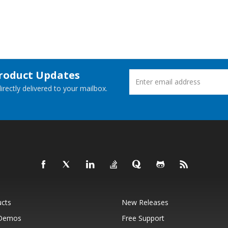
Product Updates
rectly delivered to your mailbox.
ucts
New Releases
 Demos
Free Support