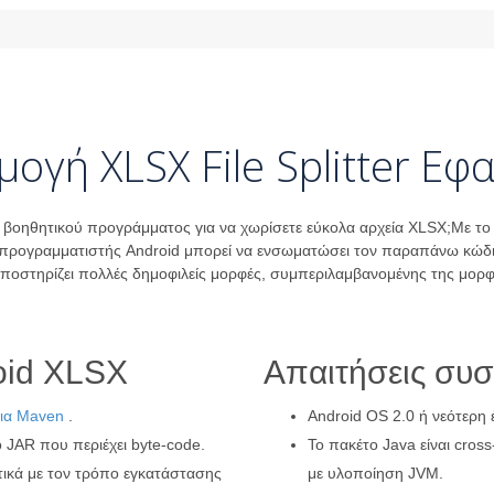
ογή XLSX File Splitter Εφ
ή βοηθητικού προγράμματος για να χωρίσετε εύκολα αρχεία XLSX;Με τ
προγραμματιστής Android μπορεί να ενσωματώσει τον παραπάνω κώδικα 
υποστηρίζει πολλές δημοφιλείς μορφές, συμπεριλαμβανομένης της μορφ
roid XLSX
Απαιτήσεις συ
ια Maven
.
Android OS 2.0 ή νεότερη 
ίο JAR που περιέχει byte-code.
Το πακέτο Java είναι cross
ικά με τον τρόπο εγκατάστασης
με υλοποίηση JVM.