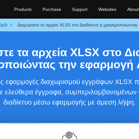
Products
Purchase
Support
Websites
About
Split
Διαχωρίστε το αρχείο XLSX στο Διαδίκτυο ή χρησιμοποιώντας 
τε τα αρχεία XLSX στο Δι
οποιώντας την εφαρμογή 
ές εφαρμογές διαχωρισμού εγγράφων XLSX πο
τε ελεύθερα έγγραφα, συμπεριλαμβανομένων
διαδίκτυο μέσω εφαρμογής με άμεση λήψη.