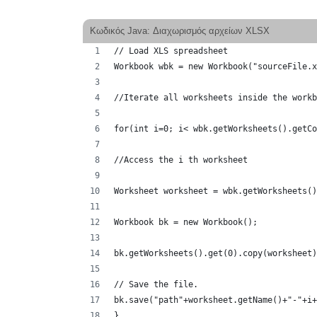
Κωδικός Java: Διαχωρισμός αρχείων XLSX
// Load XLS spreadsheet
Workbook wbk = new Workbook("sourceFile.x
//Iterate all worksheets inside the workb
for(int i=0; i< wbk.getWorksheets().getCo
//Access the i th worksheet
Worksheet worksheet = wbk.getWorksheets()
Workbook bk = new Workbook();
bk.getWorksheets().get(0).copy(worksheet)
// Save the file.
bk.save("path"+worksheet.getName()+"-"+i+
}