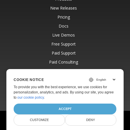
New Releases
Pricing
Docs
Live Demos
Free Support
Paid Support
Paid Consulting
Blog
Websites
COOKIE NOTICE
To provide you with the best experience, we use cookies for
About
personalization, analytics, and ads. By using our site, you agree
to
our cookie policy
.
ACCEPT
© Aspose Pty Ltd 2001-2026.
All Rights Reserved.
CUSTOMIZE
DENY
Privacy Policy
Terms of use
Contact