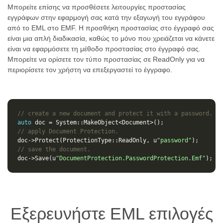
Μπορείτε επίσης να προσθέσετε λειτουργίες προστασίας
εγγράφων στην εφαρμογή σας κατά την εξαγωγή του εγγράφου
από το EML στο EMF. Η προσθήκη προστασίας στο έγγραφό σας
είναι μια απλή διαδικασία, καθώς το μόνο που χρειάζεται να κάνετε
είναι να εφαρμόσετε τη μέθοδο προστασίας στο έγγραφό σας.
Μπορείτε να ορίσετε τον τύπο προστασίας σε ReadOnly για να
περιορίσετε τον χρήστη να επεξεργαστεί το έγγραφο.
// create a new document and protect it with a password.
auto
doc
=
System
::
MakeObject
<
Document
>
();
// apply Document Protection.
doc
->
Protect
(
ProtectionType
::
ReadOnly
,
u
"password"
);
// save the document.
doc
->
Save
(
u
"DocumentProtection.PasswordProtection.Emf"
);
Εξερευνήστε EML επιλογές