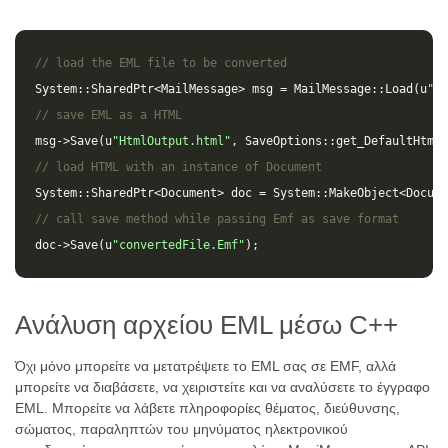
// load the EML file to be converted
System
::
SharedPtr
<
MailMessage
>
msg
=
MailMessage
::
Load
(
u
"so
// save EML as a HTML 
msg
->
Save
(
u
"HtmlOutput.html"
,
SaveOptions
::
get_DefaultHtml
(
// load HTML with an instance of Document
System
::
SharedPtr
<
Document
>
doc
=
System
::
MakeObject
<
Docume
// call save method while passing Emf as save format
doc
->
Save
(
u
"convertedFile.Emf"
);
Ανάλυση αρχείου EML μέσω C++
Όχι μόνο μπορείτε να μετατρέψετε το EML σας σε EMF, αλλά
μπορείτε να διαβάσετε, να χειριστείτε και να αναλύσετε το έγγραφο
EML. Μπορείτε να λάβετε πληροφορίες θέματος, διεύθυνσης,
σώματος, παραληπτών του μηνύματος ηλεκτρονικού