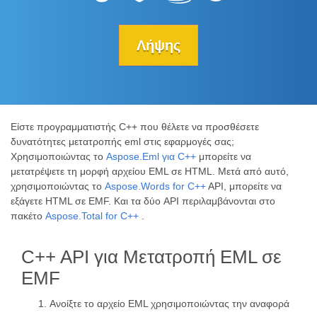
Λήψης
Είστε προγραμματιστής C++ που θέλετε να προσθέσετε
δυνατότητες μετατροπής eml στις εφαρμογές σας;
Χρησιμοποιώντας το
Aspose.Eml για C++
μπορείτε να
μετατρέψετε τη μορφή αρχείου EML σε HTML. Μετά από αυτό,
χρησιμοποιώντας το
Aspose.Words for C++
API, μπορείτε να
εξάγετε HTML σε EMF. Και τα δύο API περιλαμβάνονται στο
πακέτο
Aspose.Total for C++
.
C++ API για Μετατροπή EML σε
EMF
Ανοίξτε το αρχείο EML χρησιμοποιώντας την αναφορά