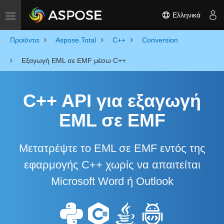
Ελληνικά
Toggle navigation
Προϊόντα
Aspose.Total
C++
Conversion
Εξαγωγή EML σε EMF μέσω C++
C++ API για εξαγωγή
EML σε EMF
Μετατρέψτε το EML σε EMF εντός της
εφαρμογής C++ χωρίς να απαιτείται
Microsoft Word ή Outlook