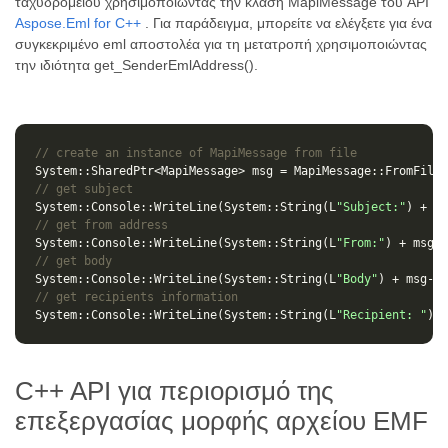
ταχυδρομείου χρησιμοποιώντας την κλάση MapiMessage του API
Aspose.Eml for C++
. Για παράδειγμα, μπορείτε να ελέγξετε για ένα
συγκεκριμένο eml αποστολέα για τη μετατροπή χρησιμοποιώντας
την ιδιότητα get_SenderEmlAddress().
// create an instance of MapiMessage from file
System
::
SharedPtr
<
MapiMessage
>
msg
=
MapiMessage
::
FromFile
(
// get subject
System
::
Console
::
WriteLine
(
System
::
String
(
L
"Subject:"
)
+
ms
// get from address
System
::
Console
::
WriteLine
(
System
::
String
(
L
"From:"
)
+
msg
->
// get body
System
::
Console
::
WriteLine
(
System
::
String
(
L
"Body"
)
+
msg
->
g
// get recipients information
System
::
Console
::
WriteLine
(
System
::
String
(
L
"Recipient: "
)
+
C++ API για περιορισμό της
επεξεργασίας μορφής αρχείου EMF