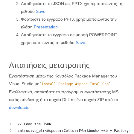
Αποθηκεύστε το JSON ως PPTX χρησιμοποιώντας τη
μέθοδο
Save
Φορτώστε το έγγραφο PPTX χρησιμοποιώντας την
κλάση
Presentation
Αποθηκεύστε το έγγραφο σε μορφή POWERPOINT
χρησιμοποιώντας τη μέθοδο
Save
Απαιτήσεις μετατροπής
Εγκατάσταση μέσω της Κονσόλας Package Manager του
Visual Studio με “
”.
Install-Package Aspose.Total.Cpp
Εναλλακτικά, αποκτήστε το πρόγραμμα εγκατάστασης MSI
εκτός σύνδεσης ή τα αρχεία DLL σε ένα αρχείο ZIP από το
downloads
.
// Load the JSON.
intrusive_ptr<Aspose::Cells::IWorkbook> wkb = Factory::