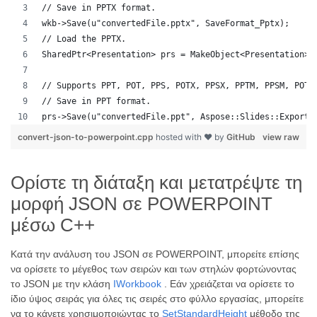
// Save in PPTX format.
wkb->Save(u"convertedFile.pptx", SaveFormat_Pptx);
// Load the PPTX.
SharedPtr<Presentation> prs = MakeObject<Presentation>(
// Supports PPT, POT, PPS, POTX, PPSX, PPTM, PPSM, POTM
// Save in PPT format.
prs->Save(u"convertedFile.ppt", Aspose::Slides::Export:
convert-json-to-powerpoint.cpp
hosted with ❤ by
GitHub
view raw
Ορίστε τη διάταξη και μετατρέψτε τη
μορφή JSON σε POWERPOINT
μέσω C++
Κατά την ανάλυση του JSON σε POWERPOINT, μπορείτε επίσης
να ορίσετε το μέγεθος των σειρών και των στηλών φορτώνοντας
το JSON με την κλάση
IWorkbook
. Εάν χρειάζεται να ορίσετε το
ίδιο ύψος σειράς για όλες τις σειρές στο φύλλο εργασίας, μπορείτε
να το κάνετε χρησιμοποιώντας το
SetStandardHeight
μέθοδο της