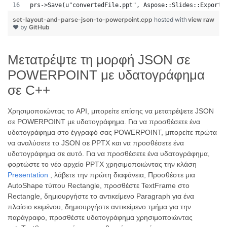
prs->Save(u"convertedFile.ppt", Aspose::Slides::Export:
set-layout-and-parse-json-to-powerpoint.cpp
hosted with
view raw
❤ by
GitHub
Μετατρέψτε τη μορφή JSON σε
POWERPOINT με υδατογράφημα
σε C++
Χρησιμοποιώντας το API, μπορείτε επίσης να μετατρέψετε JSON
σε POWERPOINT με υδατογράφημα. Για να προσθέσετε ένα
υδατογράφημα στο έγγραφό σας POWERPOINT, μπορείτε πρώτα
να αναλύσετε το JSON σε PPTX και να προσθέσετε ένα
υδατογράφημα σε αυτό. Για να προσθέσετε ένα υδατογράφημα,
φορτώστε το νέο αρχείο PPTX χρησιμοποιώντας την κλάση
Presentation
, λάβετε την πρώτη διαφάνεια, Προσθέστε μια
AutoShape τύπου Rectangle, προσθέστε TextFrame στο
Rectangle, δημιουργήστε το αντικείμενο Paragraph για ένα
πλαίσιο κειμένου, δημιουργήστε αντικείμενο τμήμα για την
παράγραφο, προσθέστε υδατογράφημα χρησιμοποιώντας