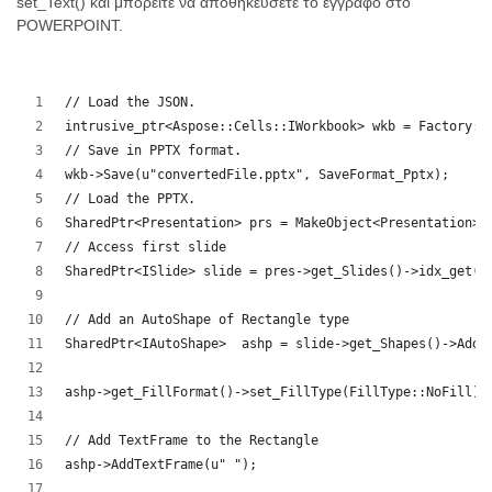
set_Text() και μπορείτε να αποθηκεύσετε το έγγραφο στο
POWERPOINT.
// Load the JSON.
intrusive_ptr<Aspose::Cells::IWorkbook> wkb = Factory::
// Save in PPTX format.
wkb->Save(u"convertedFile.pptx", SaveFormat_Pptx);
// Load the PPTX.
SharedPtr<Presentation> prs = MakeObject<Presentation>(
// Access first slide
SharedPtr<ISlide> slide = pres->get_Slides()->idx_get(0
// Add an AutoShape of Rectangle type
SharedPtr<IAutoShape>  ashp = slide->get_Shapes()->AddA
ashp->get_FillFormat()->set_FillType(FillType::NoFill);
// Add TextFrame to the Rectangle
ashp->AddTextFrame(u" ");