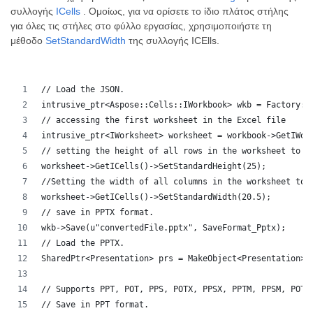
συλλογής
ICells
. Ομοίως, για να ορίσετε το ίδιο πλάτος στήλης
για όλες τις στήλες στο φύλλο εργασίας, χρησιμοποιήστε τη
μέθοδο
SetStandardWidth
της συλλογής ICElls.
// Load the JSON.
intrusive_ptr<Aspose::Cells::IWorkbook> wkb = Factory::
// accessing the first worksheet in the Excel file
intrusive_ptr<IWorksheet> worksheet = workbook->GetIWor
// setting the height of all rows in the worksheet to 2
worksheet->GetICells()->SetStandardHeight(25);
//Setting the width of all columns in the worksheet to 
worksheet->GetICells()->SetStandardWidth(20.5);
// save in PPTX format.
wkb->Save(u"convertedFile.pptx", SaveFormat_Pptx);
// Load the PPTX.
SharedPtr<Presentation> prs = MakeObject<Presentation>(
// Supports PPT, POT, PPS, POTX, PPSX, PPTM, PPSM, POTM
// Save in PPT format.