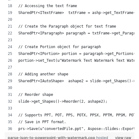
// Accessing the text frame
SharedPtr<ITextFrame>  txtFrame = ashp->get_TextFrame()
// Create the Paragraph object for text frame
SharedPtr<IParagraph> paragraph = txtFrame->get_Paragra
// Create Portion object for paragraph
SharedPtr<IPortion> portion = paragraph->get_Portions()
portion->set_Text(u"Watermark Text Watermark Text Water
// Adding another shape
SharedPtr<IAutoShape>  ashape2 = slide->get_Shapes()->A
// Reorder shape
slide->get_Shapes()->Reorder(2, ashape2);
// Supports PPT, POT, PPS, POTX, PPSX, PPTM, PPSM, POTM
// Save in PPT format.
prs->Save(u"convertedFile.ppt", Aspose::Slides::Export:
parse-json-to-powerpoint-with-watermark.cpp
hosted
view raw