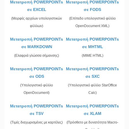
Μετατροπή POWERPOINTs
Μετατροπή POWERPOINTs
σε EXCEL
σε FODS
(Μορφές αρχείων υπολογιστικών
(Επίπεδο υπολογιστικό φύλλο
φύλλων)
OpenDocument XML)
Μετατροπή POWERPOINTs
Μετατροπή POWERPOINTs
σε MARKDOWN
σε MHTML
(Ελαφριά γλώσσα σήμανσης)
(MIME HTML)
Μετατροπή POWERPOINTs
Μετατροπή POWERPOINTs
σε ODS
σε SXC
(Υπολογιστικό φύλλο
(Υπολογιστικό φύλλο StarOffice
OpenDocument)
Calc)
Μετατροπή POWERPOINTs
Μετατροπή POWERPOINTs
σε TSV
σε XLAM
(Τιμές διαχωρισμένες με καρτέλες)
(Πρόσθετο με δυνατότητα Macro-