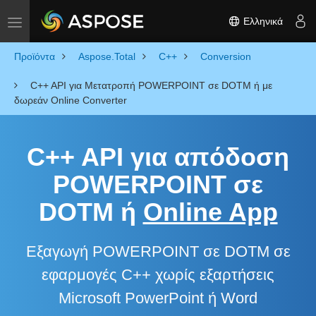
Ελληνικά
Toggle navigation
Προϊόντα
Aspose.Total
C++
Conversion
C++ API για Μετατροπή POWERPOINT σε DOTM ή με
δωρεάν Online Converter
C++ API για απόδοση
POWERPOINT σε
DOTM ή
Online App
Εξαγωγή POWERPOINT σε DOTM σε
εφαρμογές C++ χωρίς εξαρτήσεις
Microsoft PowerPoint ή Word