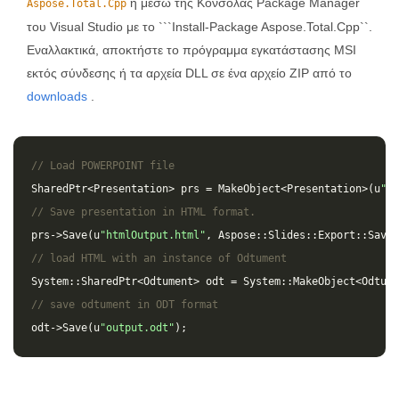
ή μέσω της Κονσόλας Package Manager
Aspose.Total.Cpp
του Visual Studio με το ```Install-Package Aspose.Total.Cpp``.
Εναλλακτικά, αποκτήστε το πρόγραμμα εγκατάστασης MSI
εκτός σύνδεσης ή τα αρχεία DLL σε ένα αρχείο ZIP από το
downloads
.
// Load POWERPOINT file
SharedPtr
<
Presentation
>
prs
=
MakeObject
<
Presentation
>(
u
"in
// Save presentation in HTML format.
prs
->
Save
(
u
"htmlOutput.html"
,
Aspose
::
Slides
::
Export
::
SaveF
// load HTML with an instance of Odtument
System
::
SharedPtr
<
Odtument
>
odt
=
System
::
MakeObject
<
Odtume
// save odtument in ODT format
odt
->
Save
(
u
"output.odt"
);