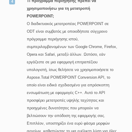
Τι πρόγραμμα περιήγησης πρέπει να
χρησιμοποιήσω για τη μετατροπή
POWERPOINT;
Ο διαδικτυακός μετατροπέας POWERPOINT σε
ODT είναι συμβατός με οποιοδήποτε σύγχρονο
πρόγραμμα περιήγησης ιστού,
συμπεριλαμβανομένων των Google Chrome, Firefox,
Opera και Safari, μεταξύ άλλων. Ωστόσο, εάν
εργάζεστε σε μια εφαρμογή επιτραπέζιου
υπολογιστή, ίσως θελήσετε να χρησιμοποιήσετε το
Aspose.Total POWERPOINT Conversion API, το
οποίο είναι ειδικά σχεδιασμένο για απρόσκοπτη
ενσωμάτωση με εφαρμογές C++. Αυτό το API
προσφέρει μετατροπές υψηλής ταχύτητας και
προηγμένες δυνατότητες που μπορούν να
βελτιώσουν την απόδοση της εφαρμογής σας.
Επιπλέον, υποστηρίζει ένα ευρύ φάσμα μορφών
αρχείων, καθιστώντας το μια ευέλικτη λύση για όλες