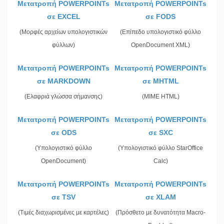
Μετατροπή POWERPOINTs
Μετατροπή POWERPOINTs
σε EXCEL
σε FODS
(Μορφές αρχείων υπολογιστικών
(Επίπεδο υπολογιστικό φύλλο
φύλλων)
OpenDocument XML)
Μετατροπή POWERPOINTs
Μετατροπή POWERPOINTs
σε MARKDOWN
σε MHTML
(Ελαφριά γλώσσα σήμανσης)
(MIME HTML)
Μετατροπή POWERPOINTs
Μετατροπή POWERPOINTs
σε ODS
σε SXC
(Υπολογιστικό φύλλο
(Υπολογιστικό φύλλο StarOffice
OpenDocument)
Calc)
Μετατροπή POWERPOINTs
Μετατροπή POWERPOINTs
σε TSV
σε XLAM
(Τιμές διαχωρισμένες με καρτέλες)
(Πρόσθετο με δυνατότητα Macro-