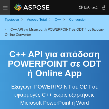
Ελληνικά
Toggle navigation
Προϊόντα
Aspose.Total
C++
Conversion
C++ API για Μετατροπή POWERPOINT σε ODT ή με δωρεάν
Online Converter
C++ API για απόδοση
POWERPOINT σε ODT
ή
Online App
Εξαγωγή POWERPOINT σε ODT σε
εφαρμογές C++ χωρίς εξαρτήσεις
Microsoft PowerPoint ή Word