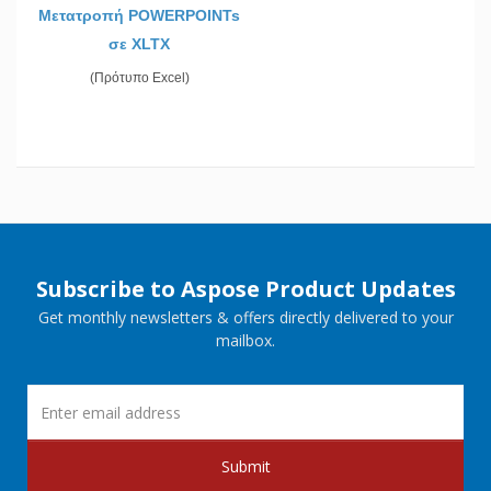
Μετατροπή POWERPOINTs
σε XLTX
(Πρότυπο Excel)
Subscribe to Aspose Product Updates
Get monthly newsletters & offers directly delivered to your
mailbox.
Submit