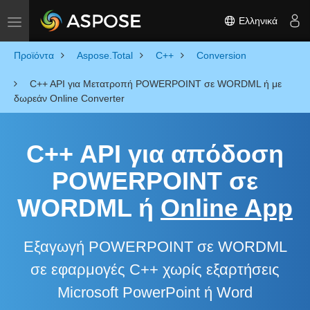
Ελληνικά
Toggle navigation
Προϊόντα
Aspose.Total
C++
Conversion
C++ API για Μετατροπή POWERPOINT σε WORDML ή με
δωρεάν Online Converter
C++ API για απόδοση
POWERPOINT σε
WORDML ή
Online App
Εξαγωγή POWERPOINT σε WORDML
σε εφαρμογές C++ χωρίς εξαρτήσεις
Microsoft PowerPoint ή Word