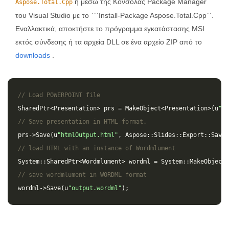
ή μέσω της Κονσόλας Package Manager
Aspose.Total.Cpp
του Visual Studio με το ```Install-Package Aspose.Total.Cpp``.
Εναλλακτικά, αποκτήστε το πρόγραμμα εγκατάστασης MSI
εκτός σύνδεσης ή τα αρχεία DLL σε ένα αρχείο ZIP από το
downloads
.
// Load POWERPOINT file
SharedPtr
<
Presentation
>
prs
=
MakeObject
<
Presentation
>(
u
"in
// Save presentation in HTML format.
prs
->
Save
(
u
"htmlOutput.html"
,
Aspose
::
Slides
::
Export
::
SaveF
// load HTML with an instance of Wordmlument
System
::
SharedPtr
<
Wordmlument
>
wordml
=
System
::
MakeObject
<
// save wordmlument in WORDML format
wordml
->
Save
(
u
"output.wordml"
);