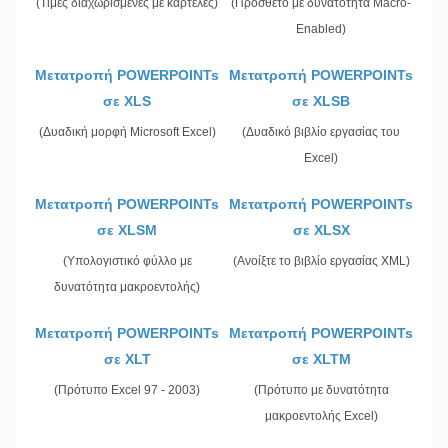
(Τιμές διαχωρισμένες με καρτέλες)
(Πρόσθετο με δυνατότητα Macro-
Enabled)
Μετατροπή POWERPOINTs
Μετατροπή POWERPOINTs
σε XLS
σε XLSB
(Δυαδική μορφή Microsoft Excel)
(Δυαδικό βιβλίο εργασίας του
Excel)
Μετατροπή POWERPOINTs
Μετατροπή POWERPOINTs
σε XLSM
σε XLSX
(Υπολογιστικό φύλλο με
(Ανοίξτε το βιβλίο εργασίας XML)
δυνατότητα μακροεντολής)
Μετατροπή POWERPOINTs
Μετατροπή POWERPOINTs
σε XLT
σε XLTM
(Πρότυπο Excel 97 - 2003)
(Πρότυπο με δυνατότητα
μακροεντολής Excel)