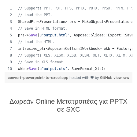
//
 Supports PPT, POT, PPS, PPTX, POTX, PPSX, PPTM, PPSM
//
 Load the PPT.
SharedPtr<Presentation> prs = MakeObject<Presentation>(
//
 Save in HTML format.
prs->
Save
(
u"
output.html
"
, Aspose::Slides::Export::SaveF
//
 Load the HTML.
intrusive_ptr<Aspose::Cells::IWorkbook> wkb = Factory::
//
 Supports XLS, XLSX, XLSB, XLSM, XLT, XLTX, XLTM, XLA
//
 Save in XLS format.
wkb->
Save
(
u"
output.xls
"
, SaveFormat_Xls);
convert-powerpoint-to-excel.cpp
hosted with ❤ by
GitHub
view raw
Δωρεάν Online Μετατροπέας για PPTX
σε SXC