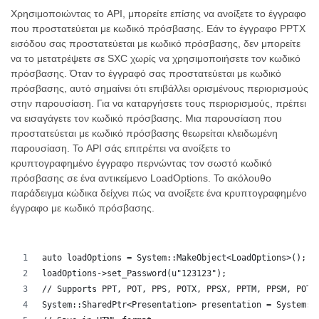
Χρησιμοποιώντας το API, μπορείτε επίσης να ανοίξετε το έγγραφο
που προστατεύεται με κωδικό πρόσβασης. Εάν το έγγραφο PPTX
εισόδου σας προστατεύεται με κωδικό πρόσβασης, δεν μπορείτε
να το μετατρέψετε σε SXC χωρίς να χρησιμοποιήσετε τον κωδικό
πρόσβασης. Όταν το έγγραφό σας προστατεύεται με κωδικό
πρόσβασης, αυτό σημαίνει ότι επιβάλλει ορισμένους περιορισμούς
στην παρουσίαση. Για να καταργήσετε τους περιορισμούς, πρέπει
να εισαγάγετε τον κωδικό πρόσβασης. Μια παρουσίαση που
προστατεύεται με κωδικό πρόσβασης θεωρείται κλειδωμένη
παρουσίαση. Το API σάς επιτρέπει να ανοίξετε το
κρυπτογραφημένο έγγραφο περνώντας τον σωστό κωδικό
πρόσβασης σε ένα αντικείμενο LoadOptions. Το ακόλουθο
παράδειγμα κώδικα δείχνει πώς να ανοίξετε ένα κρυπτογραφημένο
έγγραφο με κωδικό πρόσβασης.
auto loadOptions = System::MakeObject<LoadOptions>();
loadOptions->set_Password(u"123123");
// Supports PPT, POT, PPS, POTX, PPSX, PPTM, PPSM, POTM
System::SharedPtr<Presentation> presentation = System::