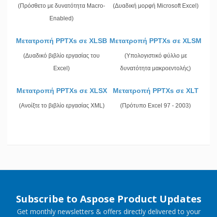
(Πρόσθετο με δυνατότητα Macro-
(Δυαδική μορφή Microsoft Excel)
Enabled)
Μετατροπή PPTXs σε XLSB
Μετατροπή PPTXs σε XLSM
(Δυαδικό βιβλίο εργασίας του
(Υπολογιστικό φύλλο με
Excel)
δυνατότητα μακροεντολής)
Μετατροπή PPTXs σε XLSX
Μετατροπή PPTXs σε XLT
(Ανοίξτε το βιβλίο εργασίας XML)
(Πρότυπο Excel 97 - 2003)
Subscribe to Aspose Product Updates
Get monthly newsletters & offers directly delivered to your