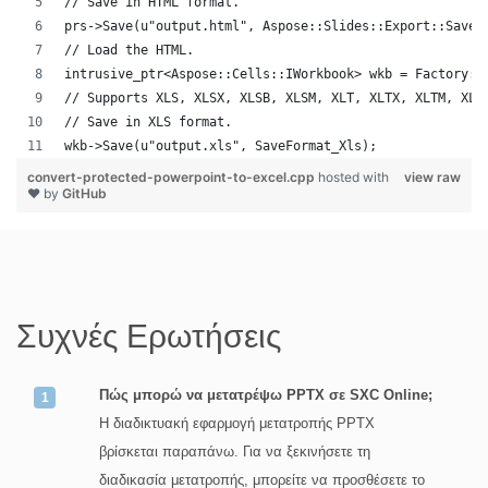
// Save in HTML format.
prs->Save(u"output.html", Aspose::Slides::Export::SaveF
// Load the HTML.
intrusive_ptr<Aspose::Cells::IWorkbook> wkb = Factory::
// Supports XLS, XLSX, XLSB, XLSM, XLT, XLTX, XLTM, XLA
// Save in XLS format.
wkb->Save(u"output.xls", SaveFormat_Xls);
convert-protected-powerpoint-to-excel.cpp
hosted with
view raw
❤ by
GitHub
Συχνές Ερωτήσεις
Πώς μπορώ να μετατρέψω PPTX σε SXC Online;
Η διαδικτυακή εφαρμογή μετατροπής PPTX
βρίσκεται παραπάνω. Για να ξεκινήσετε τη
διαδικασία μετατροπής, μπορείτε να προσθέσετε το