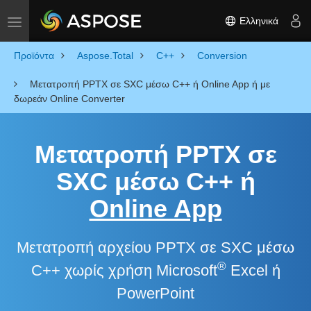
Ελληνικά
Toggle navigation
Προϊόντα
Aspose.Total
C++
Conversion
Μετατροπή PPTX σε SXC μέσω C++ ή Online App ή με
δωρεάν Online Converter
Μετατροπή PPTX σε
SXC μέσω C++ ή
Online App
Μετατροπή αρχείου PPTX σε SXC μέσω
®
C++ χωρίς χρήση Microsoft
Excel ή
PowerPoint