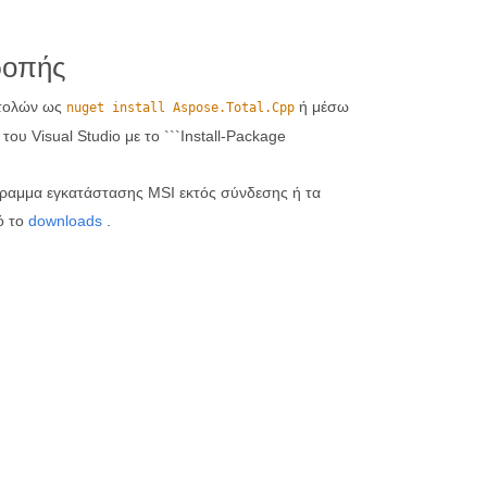
ροπής
ντολών ως
ή μέσω
nuget install Aspose.Total.Cpp
υ Visual Studio με το ```Install-Package
γραμμα εγκατάστασης MSI εκτός σύνδεσης ή τα
ό το
downloads
.