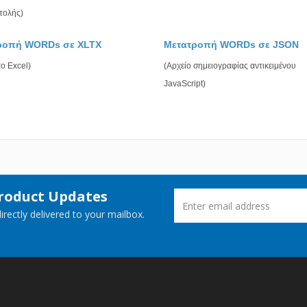
τολής)
ροπή WORDs σε XLTX
Μετατροπή WORDs σε JSON
ο Excel)
(Αρχείο σημειογραφίας αντικειμένου
JavaScript)
Product Updates
rectly delivered to your mailbox.