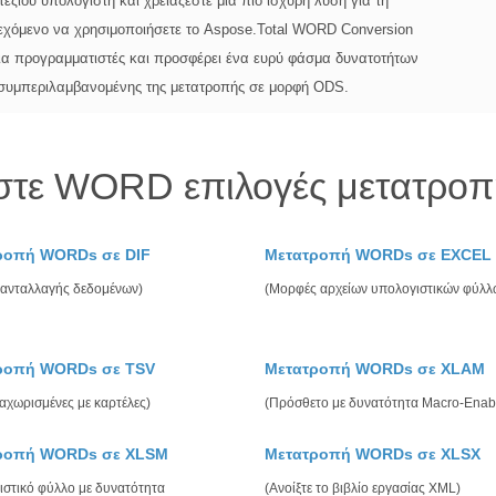
ζιου υπολογιστή και χρειάζεστε μια πιο ισχυρή λύση για τη
εχόμενο να χρησιμοποιήσετε το Aspose.Total WORD Conversion
ά για προγραμματιστές και προσφέρει ένα ευρύ φάσμα δυνατοτήτων
 συμπεριλαμβανομένης της μετατροπής σε μορφή ODS.
στε WORD επιλογές μετατροπ
ροπή WORDs σε DIF
Μετατροπή WORDs σε EXCEL
ανταλλαγής δεδομένων)
(Μορφές αρχείων υπολογιστικών φύλλ
ροπή WORDs σε TSV
Μετατροπή WORDs σε XLAM
ιαχωρισμένες με καρτέλες)
(Πρόσθετο με δυνατότητα Macro-Enab
ροπή WORDs σε XLSM
Μετατροπή WORDs σε XLSX
ιστικό φύλλο με δυνατότητα
(Ανοίξτε το βιβλίο εργασίας XML)