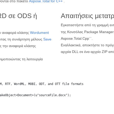
νονται στο πακέτο
Aspose.Total for C++
.
RD σε ODS ή
Απαιτήσεις μετατ
Εγκαταστήστε από τη γραμμή ε
της Κονσόλας Package Manager το
ην αναφορά κλάσης
Wordument
Aspose.Total.Cpp``.
τας τη συνάρτηση μέλους
Save
Εναλλακτικά, αποκτήστε το πρό
ς την αναφορά κλάσης
αρχεία DLL σε ένα αρχείο ZIP απ
μοποιώντας τη λειτουργία
M, RTF, WordML, MOBI, ODT, and OTT file formats
akeObject<Document>(u"sourceFile.docx");