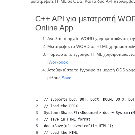
μετατρέψετε HTML σε ODS. Και τα δύο API περιλαμβά
C++ API για μετατροπή WO
Online App
Ανοίξτε το αρχείο WORD χρησιμοποιώντας τ
Μετατρέψτε το WORD σε HTML χρησιμοποιών
Φορτώστε το έγγραφο HTML χρησιμοποιώντα
IWorkbook
Αποθηκεύστε το έγγραφο σε μορφή ODS χρησι
μέλους
Save
// supports DOC, DOT, DOCX, DOCM, DOTX, DOT
// load the DOCX.
System::SharedPtr<Document> doc = System::M
// save in HTML format
doc->Save(u"convertedFile.HTML");
// Load the HTML