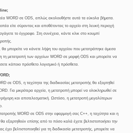
ine;
οπέα WORD σε ODS, απλώς ακολουθήστε αυτά τα εύκολα βήματα.
πέα είτε σύροντας και αποθέτοντας το αρχείο στη λευκή περιοχή
σαγάγετε το έγγραφο. Στη συνέχεια, κάντε κλικ στο κουμπί
τροπής.
θα μπορείτε να κάνετε λήψη του αρχείου που μετατράπηκε άμεσα
ολη τη μετατροπή των αρχείων WORD σε μορφή ODS και μπορείτε να
ήσετε κάποιο πρόσθετο λογισμικό ή πρόσθετα.
WORD;
RD σε ODS, η ταχύτητα της διαδικασίας μετατροπής θα εξαρτηθεί
ORD. Για μικρότερα αρχεία, η μετατροπή μπορεί να ολοκληρωθεί σε
 γρήγορη και αποτελεσματική. Ωστόσο, η μετατροπή μεγαλύτερων
ο.
ετατροπής WORD σε ODS στην εφαρμογή σας C++, η ταχύτητα και η
 θα εξαρτηθούν επίσης από το πόσο καλά έχετε βελτιστοποιήσει την
ς έχει βελτιστοποιηθεί για τη διαδικασία μετατροπής, μπορείτε να