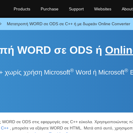
Products
Purchase
Support
Websites
About
Μετατροπή WORD σε ODS σε C++ ή με δωρεάν Online Converter
ροπή WORD σε ODS ή
Onlin
®
®
χωρίς χρήση Microsoft
Word ή Microsoft
E
ς WORD σε ODS στις εφαρμογές σας C++ εύκολα. Χρησιμοποιώντας πλο
r C++
, μπορείτε να εξάγετε WORD σε HTML. Μετά από αυτό, χρησιμοπ