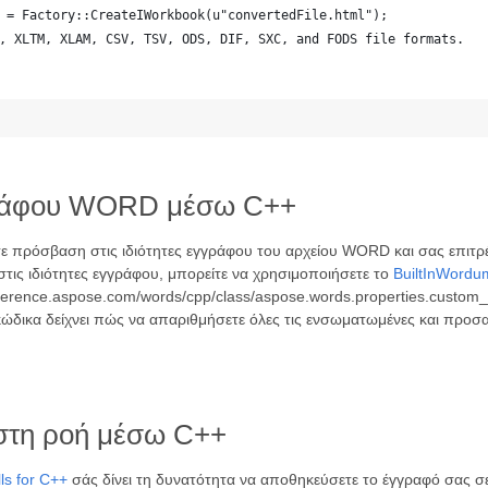
 = Factory::CreateIWorkbook(u"convertedFile.html");
, XLTM, XLAM, CSV, TSV, ODS, DIF, SXC, and FODS file formats.
γγράφου WORD μέσω C++
τε πρόσβαση στις ιδιότητες εγγράφου του αρχείου WORD και σας επιτρ
τις ιδιότητες εγγράφου, μπορείτε να χρησιμοποιήσετε το
BuiltInWordu
reference.aspose.com/words/cpp/class/aspose.words.properties.custom
ώδικα δείχνει πώς να απαριθμήσετε όλες τις ενσωματωμένες και προσα
στη ροή μέσω C++
ls for C++
σάς δίνει τη δυνατότητα να αποθηκεύσετε το έγγραφό σας σε