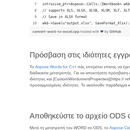
intrusive_ptr<Aspose::Cells::IWorkbook> wkb
// supports XLS, XLSX, XLSB, XLSM, XLT, XLT
// Save in XLSX format
wkb->Save(u"output.xlsx", SaveFormat_Xlsx);
convert-word-to-excel.cpp
hosted with ❤ by
GitHub
Πρόσβαση στις ιδιότητες ε
Το
Aspose.Words for C++
σάς επιτρέπει επίσης να έχε
διαδικασία μετατροπής. Για να αποκτήσετε πρόσβαση σ
ιδιότητες και [CustomWordumentProperties](https:// 
προσαρμοσμένες ιδιότητες. Το ακόλουθο παράδειγμα κ
Αποθηκεύστε το αρχείο ODS 
Μετά τη μετατροπή του WORD σε ODS, το
Aspose.Cel