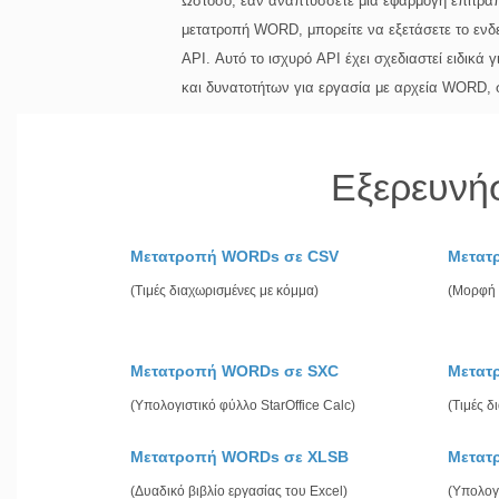
Ωστόσο, εάν αναπτύσσετε μια εφαρμογή επιτραπέ
μετατροπή WORD, μπορείτε να εξετάσετε το ενδ
API. Αυτό το ισχυρό API έχει σχεδιαστεί ειδικ
και δυνατοτήτων για εργασία με αρχεία WORD,
Εξερευνή
Μετατροπή WORDs σε CSV
Μετατ
(Τιμές διαχωρισμένες με κόμμα)
(Μορφή 
Μετατροπή WORDs σε SXC
Μετατ
(Υπολογιστικό φύλλο StarOffice Calc)
(Τιμές δ
Μετατροπή WORDs σε XLSB
Μετατ
(Δυαδικό βιβλίο εργασίας του Excel)
(Υπολογ