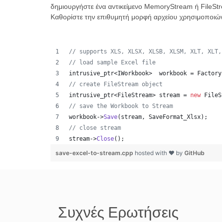
δημιουργήστε ένα αντικείμενο MemoryStream ή FileStr
Καθορίστε την επιθυμητή μορφή αρχείου χρησιμοποι
//
 supports XLS, XLSX, XLSB, XLSM, XLT, XLT,
//
 load sample Excel file
intrusive_ptr<IWorkbook>  workbook = Factory
//
 create FileStream object
intrusive_ptr<FileStream> stream = 
new
 FileS
//
 save the Workbook to Stream
workbook->
Save
(stream, SaveFormat_Xlsx);
//
 close stream
stream->
Close
();
save-excel-to-stream.cpp
hosted with ❤ by
GitHub
Συχνές Ερωτήσεις