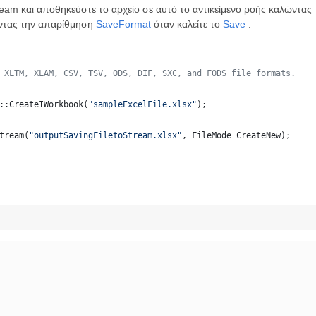
eam και αποθηκεύστε το αρχείο σε αυτό το αντικείμενο ροής καλώντας
ώντας την απαρίθμηση
SaveFormat
όταν καλείτε το
Save
.
 XLTM, XLAM, CSV, TSV, ODS, DIF, SXC, and FODS file formats.
::CreateIWorkbook(
"
sampleExcelFile.xlsx
"
);
tream(
"
outputSavingFiletoStream.xlsx
"
, FileMode_CreateNew);