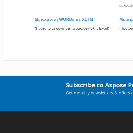
μακροεν
Μετατροπή WORDs σε XLTM
Μετατ
(Πρότυπο με δυνατότητα μακροεντολής Excel)
(Πρότυπ
Subscribe to Aspose 
Get monthly newsletters & offers di