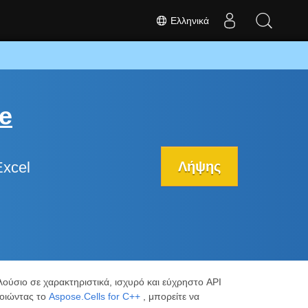
Ελληνικά
e
Λήψης
xcel
ύσιο σε χαρακτηριστικά, ισχυρό και εύχρηστο API
οιώντας το
Aspose.Cells for C++
, μπορείτε να