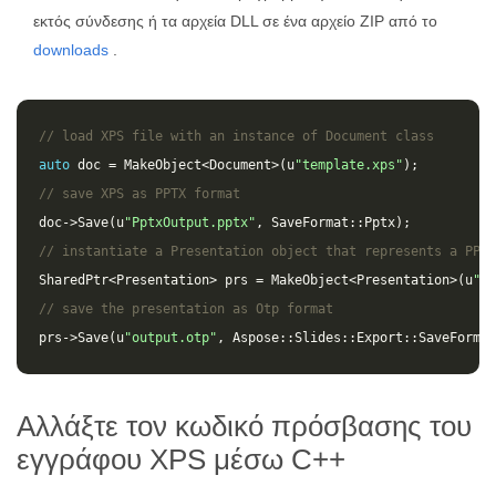
εκτός σύνδεσης ή τα αρχεία DLL σε ένα αρχείο ZIP από το
downloads
.
// load XPS file with an instance of Document class
auto
doc
=
MakeObject
<
Document
>
(
u
"template.xps"
);
// save XPS as PPTX format 
doc
->
Save
(
u
"PptxOutput.pptx"
,
SaveFormat
::
Pptx
);
// instantiate a Presentation object that represents a PPTX
SharedPtr
<
Presentation
>
prs
=
MakeObject
<
Presentation
>
(
u
"Pp
// save the presentation as Otp format
prs
->
Save
(
u
"output.otp"
,
Aspose
::
Slides
::
Export
::
SaveFormat
Αλλάξτε τον κωδικό πρόσβασης του
εγγράφου XPS μέσω C++