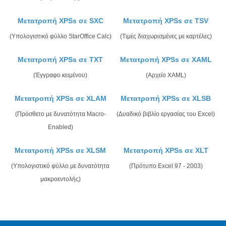
Μετατροπή XPSs σε SXC
Μετατροπή XPSs σε TSV
(Υπολογιστικό φύλλο StarOffice Calc)
(Τιμές διαχωρισμένες με καρτέλες)
Μετατροπή XPSs σε TXT
Μετατροπή XPSs σε XAML
(Έγγραφο κειμένου)
(Αρχείο XAML)
Μετατροπή XPSs σε XLAM
Μετατροπή XPSs σε XLSB
(Πρόσθετο με δυνατότητα Macro-
(Δυαδικό βιβλίο εργασίας του Excel)
Enabled)
Μετατροπή XPSs σε XLSM
Μετατροπή XPSs σε XLT
(Υπολογιστικό φύλλο με δυνατότητα
(Πρότυπο Excel 97 - 2003)
μακροεντολής)