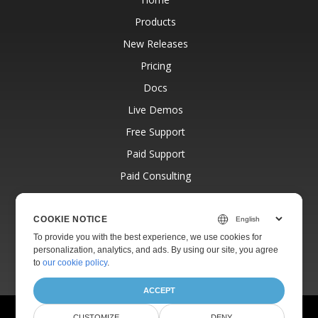
Products
New Releases
Pricing
Docs
Live Demos
Free Support
Paid Support
Paid Consulting
Blog
Websites
COOKIE NOTICE
To provide you with the best experience, we use cookies for
About
personalization, analytics, and ads. By using our site, you agree
to
our cookie policy
.
ACCEPT
© Aspose Pty Ltd 2001-2026.
All Rights Reserved.
CUSTOMIZE
DENY