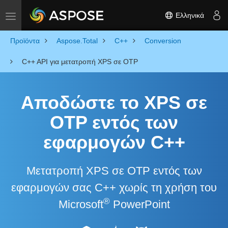
Ελληνικά
Toggle navigation
Προϊόντα
Aspose.Total
C++
Conversion
C++ API για μετατροπή XPS σε OTP
Αποδώστε το XPS σε
OTP εντός των
εφαρμογών C++
Μετατροπή XPS σε OTP εντός των
εφαρμογών σας C++ χωρίς τη χρήση του
®
Microsoft
PowerPoint