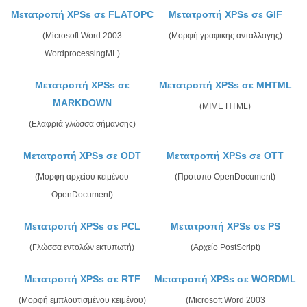
Μετατροπή XPSs σε FLATOPC
Μετατροπή XPSs σε GIF
(Microsoft Word 2003
(Μορφή γραφικής ανταλλαγής)
WordprocessingML)
Μετατροπή XPSs σε
Μετατροπή XPSs σε MHTML
MARKDOWN
(MIME HTML)
(Ελαφριά γλώσσα σήμανσης)
Μετατροπή XPSs σε ODT
Μετατροπή XPSs σε OTT
(Μορφή αρχείου κειμένου
(Πρότυπο OpenDocument)
OpenDocument)
Μετατροπή XPSs σε PCL
Μετατροπή XPSs σε PS
(Γλώσσα εντολών εκτυπωτή)
(Αρχείο PostScript)
Μετατροπή XPSs σε RTF
Μετατροπή XPSs σε WORDML
(Μορφή εμπλουτισμένου κειμένου)
(Microsoft Word 2003