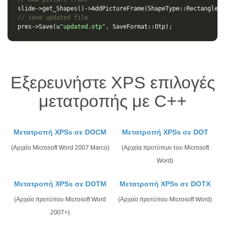
slide
->
get_Shapes
()
->
AddPictureFrame
(
ShapeType
::
Rectangle
,
// save updated file
pres
->
Save
(
u
"updated.otp"
,
SaveFormat
::
Otp
);
Εξερευνήστε XPS επιλογές
μετατροπής με C++
Μετατροπή XPSs σε DOCM
Μετατροπή XPSs σε DOT
(Αρχείο Microsoft Word 2007 Marco)
(Αρχεία προτύπων του Microsoft
Word)
Μετατροπή XPSs σε DOTM
Μετατροπή XPSs σε DOTX
(Αρχείο προτύπου Microsoft Word
(Αρχείο προτύπου Microsoft Word)
2007+)