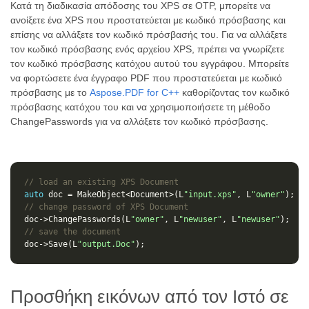
Κατά τη διαδικασία απόδοσης του XPS σε OTP, μπορείτε να
ανοίξετε ένα XPS που προστατεύεται με κωδικό πρόσβασης και
επίσης να αλλάξετε τον κωδικό πρόσβασής του. Για να αλλάξετε
τον κωδικό πρόσβασης ενός αρχείου XPS, πρέπει να γνωρίζετε
τον κωδικό πρόσβασης κατόχου αυτού του εγγράφου. Μπορείτε
να φορτώσετε ένα έγγραφο PDF που προστατεύεται με κωδικό
πρόσβασης με το
Aspose.PDF for C++
καθορίζοντας τον κωδικό
πρόσβασης κατόχου του και να χρησιμοποιήσετε τη μέθοδο
ChangePasswords για να αλλάξετε τον κωδικό πρόσβασης.
// load an existing XPS Document
auto
doc
=
MakeObject
<
Document
>
(
L
"input.xps"
,
L
"owner"
);
// change password of XPS Document
doc
->
ChangePasswords
(
L
"owner"
,
L
"newuser"
,
L
"newuser"
);
// save the document
doc
->
Save
(
L
"output.Doc"
);
Προσθήκη εικόνων από τον Ιστό σε