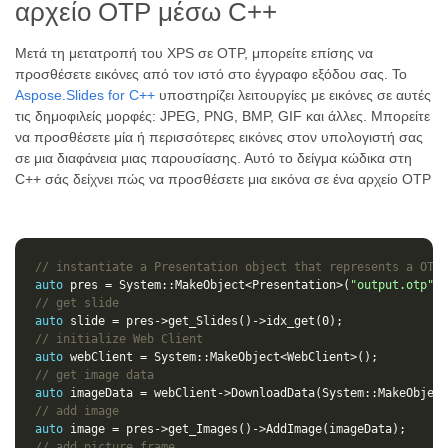
αρχείο OTP μέσω C++
Μετά τη μετατροπή του XPS σε OTP, μπορείτε επίσης να
προσθέσετε εικόνες από τον ιστό στο έγγραφο εξόδου σας. Το
Aspose.Slides for C++
υποστηρίζει λειτουργίες με εικόνες σε αυτές
τις δημοφιλείς μορφές: JPEG, PNG, BMP, GIF και άλλες. Μπορείτε
να προσθέσετε μία ή περισσότερες εικόνες στον υπολογιστή σας
σε μια διαφάνεια μιας παρουσίασης. Αυτό το δείγμα κώδικα στη
C++ σάς δείχνει πώς να προσθέσετε μια εικόνα σε ένα αρχείο OTP
// instantiate a Presentation object that represents a OTP 
auto
pres
=
System
::
MakeObject
<
Presentation
>
(
"output.otp"
);
// get slide
auto
slide
=
pres
->
get_Slides
()
->
idx_get
(
0
);
// initialize Web Client    
auto
webClient
=
System
::
MakeObject
<
WebClient
>
();
// get image data
auto
imageData
=
webClient
->
DownloadData
(
System
::
MakeObject
// add image
auto
image
=
pres
->
get_Images
()
->
AddImage
(
imageData
);
// add picture frame