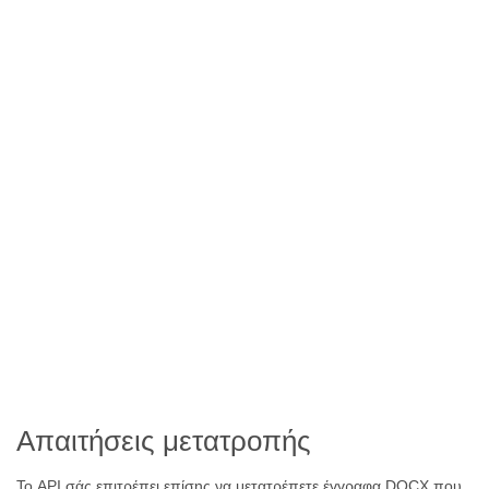
Απαιτήσεις μετατροπής
Το API σάς επιτρέπει επίσης να μετατρέπετε έγγραφα DOCX που