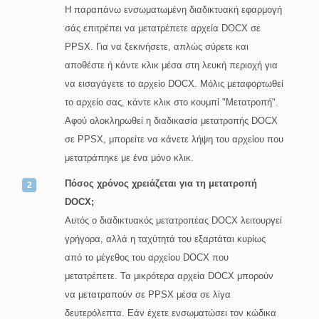
Η παραπάνω ενσωματωμένη διαδικτυακή εφαρμογή
σάς επιτρέπει να μετατρέπετε αρχεία DOCX σε
PPSX. Για να ξεκινήσετε, απλώς σύρετε και
αποθέστε ή κάντε κλικ μέσα στη λευκή περιοχή για
να εισαγάγετε το αρχείο DOCX. Μόλις μεταφορτωθεί
το αρχείο σας, κάντε κλικ στο κουμπί "Μετατροπή".
Αφού ολοκληρωθεί η διαδικασία μετατροπής DOCX
σε PPSX, μπορείτε να κάνετε λήψη του αρχείου που
μετατράπηκε με ένα μόνο κλικ.
Πόσος χρόνος χρειάζεται για τη μετατροπή
DOCX;
Αυτός ο διαδικτυακός μετατροπέας DOCX λειτουργεί
γρήγορα, αλλά η ταχύτητά του εξαρτάται κυρίως
από το μέγεθος του αρχείου DOCX που
μετατρέπετε. Τα μικρότερα αρχεία DOCX μπορούν
να μετατραπούν σε PPSX μέσα σε λίγα
δευτερόλεπτα. Εάν έχετε ενσωματώσει τον κώδικα