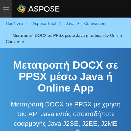
Toggle navigation
Προϊόντα
Aspose.Total
Java
Conversion
Μετατροπή DOCX σε PPSX μέσω Java ή με δωρεάν Online
Converter
Μετατροπή DOCX σε
PPSX μέσω Java ή
Online App
Μετατροπή DOCX σε PPSX με χρήση
του API Java εντός οποιασδήποτε
εφαρμογής Java J2SE, J2EE, J2ME