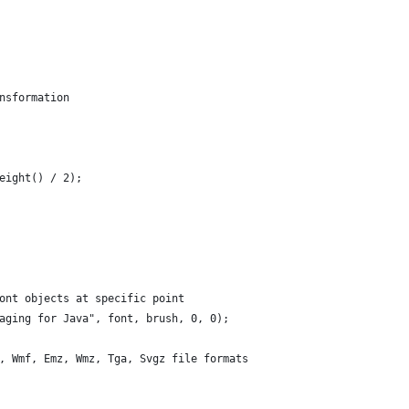
nsformation
           
eight() / 2);             
ont objects at specific point
aging for Java", font, brush, 0, 0);
, Wmf, Emz, Wmz, Tga, Svgz file formats