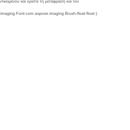
τικειμένου και ορίστε τη μετάφραση και τον
maging.Font-com.aspose.imaging.Brush-float-float-).