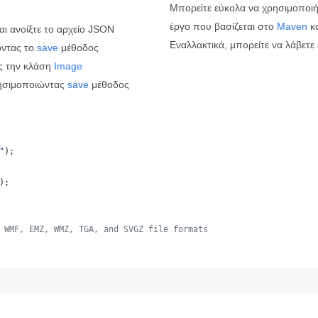
Μπορείτε εύκολα να χρησιμοποιήσ
έργο που βασίζεται στο
Maven
κα
αι ανοίξτε το αρχείο JSON
Εναλλακτικά, μπορείτε να λάβετε
ντας το
save
μέθοδος
ς την κλάση
Image
ησιμοποιώντας
save
μέθοδος
"
);
);
 WMF, EMZ, WMZ, TGA, and SVGZ file formats