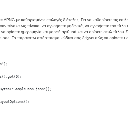
ε APNG με καθορισμένες επιλογές διάταξης. Για να καθορίσετε τις επιλ
έναν πίνακα ως πίνακα, να αγνοήσετε μηδενικά, να αγνοήσετε τον τίτλο τ
να ορίσετε ημερομηνία και μορφή αριθμού και να ορίσετε στυλ τίτλου. 
 σας. Το παρακάτω απόσπασμα κώδικα σάς δείχνει πώς να ορίσετε τις 
n");
s().get(0);
Bytes("SampleJson.json"));
ayoutOptions();