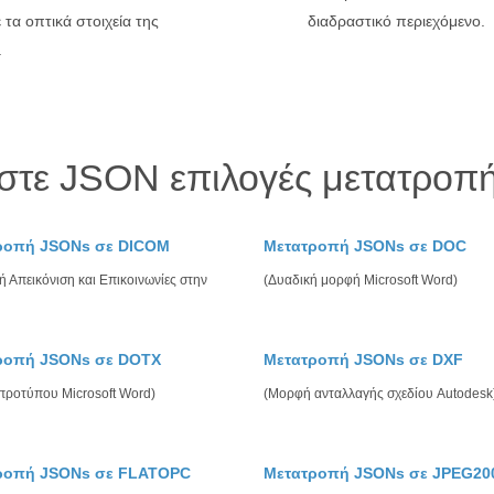
τα οπτικά στοιχεία της
διαδραστικό περιεχόμενο.
.
στε JSON επιλογές μετατροπή
ροπή JSONs σε DICOM
Μετατροπή JSONs σε DOC
 Απεικόνιση και Επικοινωνίες στην
(Δυαδική μορφή Microsoft Word)
ροπή JSONs σε DOTX
Μετατροπή JSONs σε DXF
 προτύπου Microsoft Word)
(Μορφή ανταλλαγής σχεδίου Autodesk
ροπή JSONs σε FLATOPC
Μετατροπή JSONs σε JPEG20