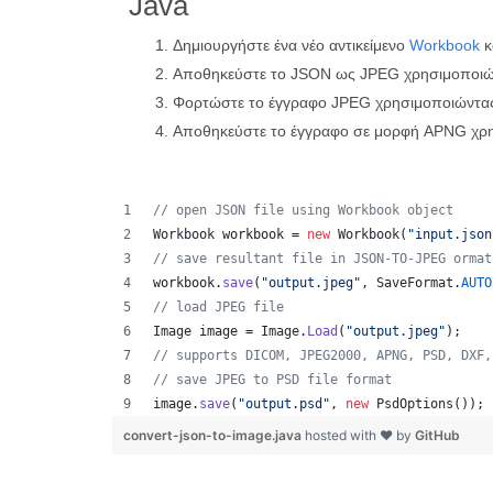
Java
Δημιουργήστε ένα νέο αντικείμενο
Workbook
κ
Αποθηκεύστε το JSON ως JPEG χρησιμοποιώ
Φορτώστε το έγγραφο JPEG χρησιμοποιώντα
Αποθηκεύστε το έγγραφο σε μορφή APNG χρ
// open JSON file using Workbook object
Workbook
workbook
 = 
new
Workbook
(
"input.json
// save resultant file in JSON-TO-JPEG ormat
workbook
.
save
(
"output.jpeg"
, 
SaveFormat
.
AUTO
// load JPEG file 
Image
image
 = 
Image
.
Load
(
"output.jpeg"
);
// supports DICOM, JPEG2000, APNG, PSD, DXF,
// save JPEG to PSD file format
image
.
save
(
"output.psd"
, 
new
PsdOptions
());
convert-json-to-image.java
hosted with ❤ by
GitHub