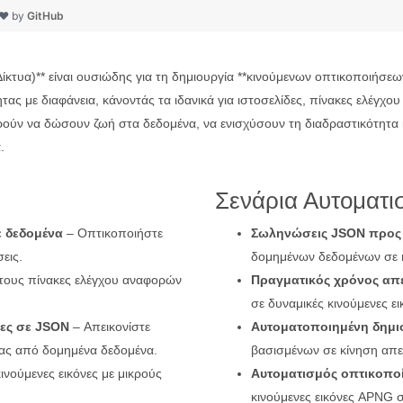
 ❤ by
GitHub
τυα)** είναι ουσιώδης για τη δημιουργία **κινούμενων οπτικοποιήσεω
ς με διαφάνεια, κάνοντάς τα ιδανικά για ιστοσελίδες, πίνακες ελέγχου
ύν να δώσουν ζωή στα δεδομένα, να ενισχύσουν τη διαδραστικότητα κ
.
Σενάρια Αυτοματι
ε δεδομένα
– Οπτικοποιήστε
Σωληνώσεις JSON προς
εις.
δομημένων δεδομένων σε κ
τους πίνακες ελέγχου αναφορών
Πραγματικός χρόνος απ
σε δυναμικές κινούμενες ε
ες σε JSON
– Απεικονίστε
Αυτοματοποιημένη δημιο
ας από δομημένα δεδομένα.
βασισμένων σε κίνηση απ
ινούμενες εικόνες με μικρούς
Αυτοματισμός οπτικοπο
κινούμενες εικόνες APNG σ