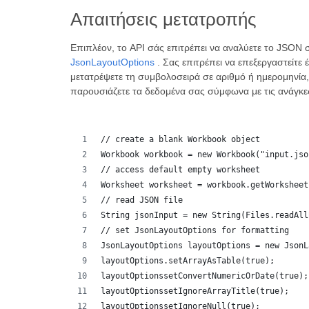
Απαιτήσεις μετατροπής
Επιπλέον, το API σάς επιτρέπει να αναλύετε το JSON σ
JsonLayoutOptions
. Σας επιτρέπει να επεξεργαστείτε 
μετατρέψετε τη συμβολοσειρά σε αριθμό ή ημερομηνία, 
παρουσιάζετε τα δεδομένα σας σύμφωνα με τις ανάγκες
// create a blank Workbook object
Workbook workbook = new Workbook("input.jso
// access default empty worksheet
Worksheet worksheet = workbook.getWorksheet
// read JSON file
String jsonInput = new String(Files.readAll
// set JsonLayoutOptions for formatting
JsonLayoutOptions layoutOptions = new JsonL
layoutOptions.setArrayAsTable(true);
layoutOptionssetConvertNumericOrDate(true);
layoutOptionssetIgnoreArrayTitle(true);
layoutOptionssetIgnoreNull(true);