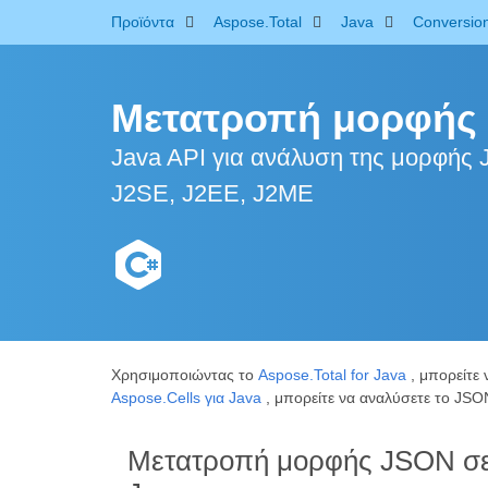
Προϊόντα
Aspose.Total
Java
Conversio
Μετατροπή μορφής
Java API για ανάλυση της μορφή
J2SE, J2EE, J2ME
Χρησιμοποιώντας το
Aspose.Total for Java
, μπορείτε
Aspose.Cells για Java
, μπορείτε να αναλύσετε το JS
Μετατροπή μορφής JSON σ