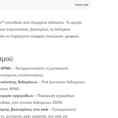
view raw
ν** απευθείας από δομημένα δεδομένα. Τα αρχεία
 και παρουσιάσεις βασισμένες σε δεδομένα.
αι να παράσχουν ελαφριές κινούμενες γραφικές
σμού
 APNG
– Αυτοματοποιήστε τη μετατροπή
ινούμενες οπτικοποιήσεις.
εικόνισης δεδομένων
– Ροή ζωντανών δεδομένων
ικόνες APNG.
υργία εγχειριδίων
– Παραγωγή εγχειριδίων
ευθείας από σύνολα δεδομένων JSON.
ίησης βασισμένος στο web
– Ενσωματώστε
τις μοντέρνες ροές εργασίας του web για