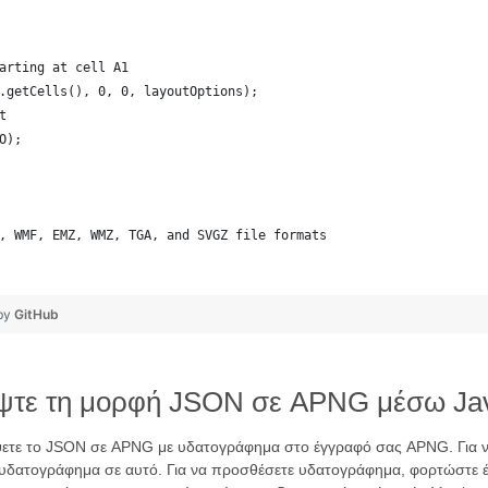
arting at cell A1
.getCells(), 0, 0, layoutOptions);
t
O);
, WMF, EMZ, WMZ, TGA, and SVGZ file formats
 by
GitHub
ρέψτε τη μορφή JSON σε APNG μέσω Ja
έψετε το JSON σε APNG με υδατογράφημα στο έγγραφό σας APNG. Για 
 υδατογράφημα σε αυτό. Για να προσθέσετε υδατογράφημα, φορτώστε έ