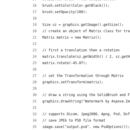
brush.setColor(Color.getBlack());
brush.setOpacity(100);
Size sz = graphics.getImage().getSize();
// create an object of Matrix class for tra
Matrix matrix = new Matrix();
// first a translation then a rotation     
matrix.translate(sz.getWidth() / 2, sz.getH
matrix.rotate(-45.0f);
// set the Transformation through Matrix
graphics.setTransform(matrix);
// draw a string using the SolidBrush and F
graphics.drawString("Watermark by Aspose.Im
// supports Dicom, Jpeg2000, Apng, Psd, Dxf
// save JPEG to PSD file format
image.save("output.psd", new PsdOptions());