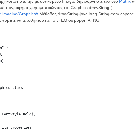
ρχικοποιήστε την με αντικείμενο Image, δημιουργήστε ένα νέο
Matrix
αν
υδατογράφημα χρησιμοποιώντας το [Graphics.drawString](
e.imaging/Graphics#
Μέθοδος drawString-java.lang.String-com.aspose.i
 μπορείτε να αποθηκεύσετε το JPEG σε μορφή APNG.
n");
t
O);
phics class
 FontStyle.Bold);
 its properties