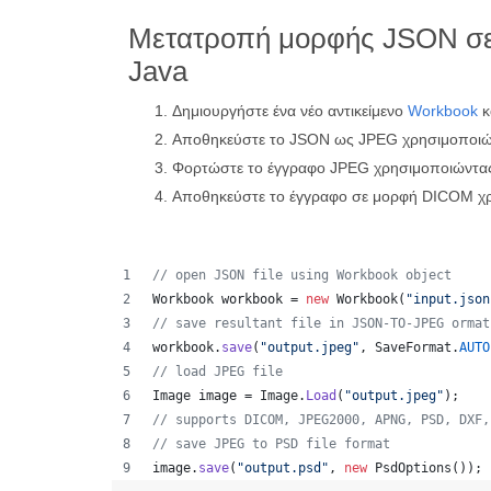
Μετατροπή μορφής JSON σ
Java
Δημιουργήστε ένα νέο αντικείμενο
Workbook
κ
Αποθηκεύστε το JSON ως JPEG χρησιμοποιώ
Φορτώστε το έγγραφο JPEG χρησιμοποιώντα
Αποθηκεύστε το έγγραφο σε μορφή DICOM χ
// open JSON file using Workbook object
Workbook
workbook
 = 
new
Workbook
(
"input.json
// save resultant file in JSON-TO-JPEG ormat
workbook
.
save
(
"output.jpeg"
, 
SaveFormat
.
AUTO
// load JPEG file 
Image
image
 = 
Image
.
Load
(
"output.jpeg"
);
// supports DICOM, JPEG2000, APNG, PSD, DXF,
// save JPEG to PSD file format
image
.
save
(
"output.psd"
, 
new
PsdOptions
());