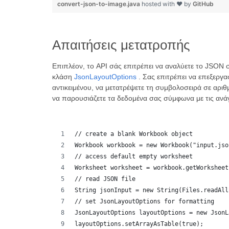
convert-json-to-image.java
hosted with ❤ by
GitHub
Απαιτήσεις μετατροπής
Επιπλέον, το API σάς επιτρέπει να αναλύετε το JSON σ
κλάση
JsonLayoutOptions
. Σας επιτρέπει να επεξεργα
αντικειμένου, να μετατρέψετε τη συμβολοσειρά σε αριθ
να παρουσιάζετε τα δεδομένα σας σύμφωνα με τις ανάγ
// create a blank Workbook object
Workbook workbook = new Workbook("input.jso
// access default empty worksheet
Worksheet worksheet = workbook.getWorksheet
// read JSON file
String jsonInput = new String(Files.readAll
// set JsonLayoutOptions for formatting
JsonLayoutOptions layoutOptions = new JsonL
layoutOptions.setArrayAsTable(true);