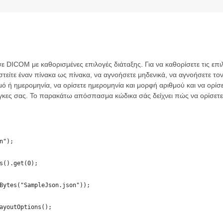
ε DICOM με καθορισμένες επιλογές διάταξης. Για να καθορίσετε τις επι
στείτε έναν πίνακα ως πίνακα, να αγνοήσετε μηδενικά, να αγνοήσετε τον 
μό ή ημερομηνία, να ορίσετε ημερομηνία και μορφή αριθμού και να ορίσε
κες σας. Το παρακάτω απόσπασμα κώδικα σάς δείχνει πώς να ορίσετε τ
n");
s().get(0);
Bytes("SampleJson.json"));
ayoutOptions();