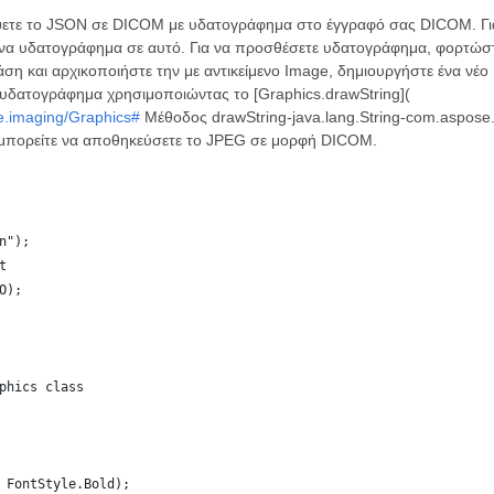
έψετε το JSON σε DICOM με υδατογράφημα στο έγγραφό σας DICOM. Γ
να υδατογράφημα σε αυτό. Για να προσθέσετε υδατογράφημα, φορτώστ
ση και αρχικοποιήστε την με αντικείμενο Image, δημιουργήστε ένα νέο
υδατογράφημα χρησιμοποιώντας το [Graphics.drawString](
e.imaging/Graphics#
Μέθοδος drawString-java.lang.String-com.aspose.i
 μπορείτε να αποθηκεύσετε το JPEG σε μορφή DICOM.
n");
t
O);
phics class
 FontStyle.Bold);