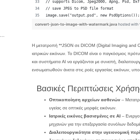
// supports Dicom, Jpeg2000, Apng, Psd, Dxf
// save JPEG to PSD file format
image.save("output.psd", new PsdOptions());
convert-json-to-image-with-watermark.java
hosted with
```
Η μετατροπή **JSON σε DICOM (Digital Imaging and Co
ιατρικών εικόνων. Το DICOM είναι ο παγκόσμιος πρότυ
και συστήματα AI να εργάζονται με συνεπή, διαλειτου
ενσωματωθούν άνετα στις ροές εργασίας εικόνων, υποσ
Βασικές Περιπτώσεις Χρήση
Οπτικοποίηση αρχείων ασθενών
– Μετατρ
υγείας σε οπτικές μορφές εικόνων.
Ιατρικές εικόνες βασισμένες σε AI
– Ενεργο
μηχανών για την επεξεργασία συνόλων δεδο
Διαλειτουργικότητα στην υγειονομική πε