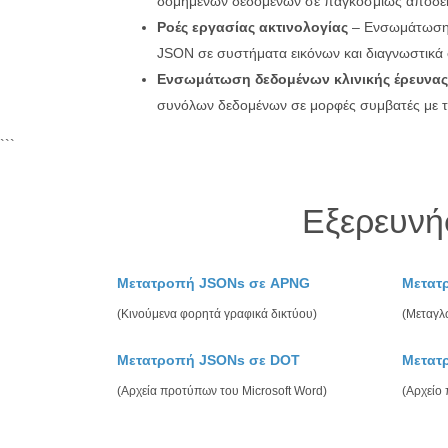
δομημένων δεδομένων σε παγκοσμίως αποδε
Ροές εργασίας ακτινολογίας
– Ενσωμάτωση
JSON σε συστήματα εικόνων και διαγνωστικά
Ενσωμάτωση δεδομένων κλινικής έρευνας
συνόλων δεδομένων σε μορφές συμβατές με τις
```
Εξερευνή
Μετατροπή JSONs σε APNG
Μετατ
(Κινούμενα φορητά γραφικά δικτύου)
(Μεταγλ
Μετατροπή JSONs σε DOT
Μετατ
(Αρχεία προτύπων του Microsoft Word)
(Αρχείο