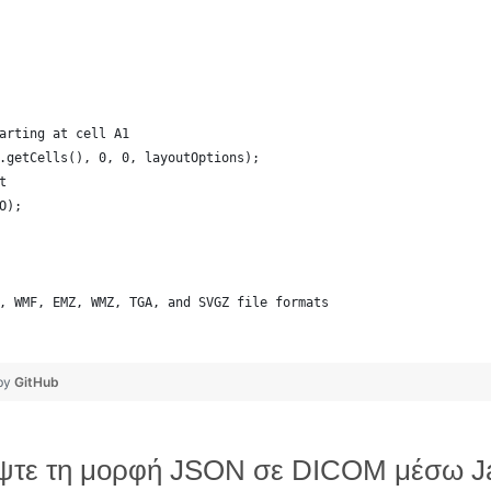
arting at cell A1
.getCells(), 0, 0, layoutOptions);
t
O);
, WMF, EMZ, WMZ, TGA, and SVGZ file formats
 by
GitHub
ρέψτε τη μορφή JSON σε DICOM μέσω J