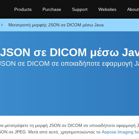
Products
Purchase
Support
Websites
About
Μετατροπή μορφής JSON σε DICOM μέσω Java
 JSON σε DICOM μέσω Ja
 JSON σε DICOM σε οποιαδήποτε εφαρμογή J
 να μετατρέψετε τη μορφή JSON σε DICOM σε οποιαδήποτε εφαρμογή 
JSON σε JPEG. Μετά από αυτό, χρησιμοποιώντας το
Aspose.Imaging fo