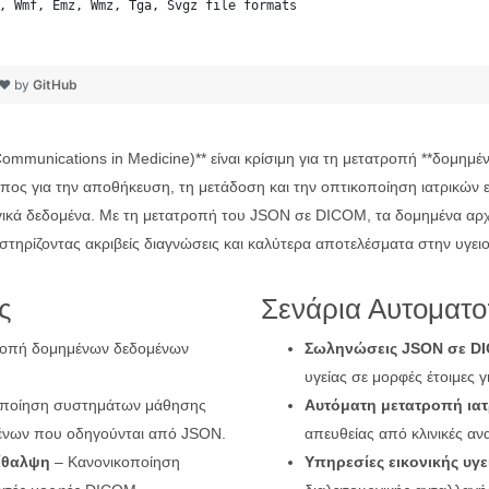
, Wmf, Emz, Wmz, Tga, Svgz file formats
 ❤ by
GitHub
mmunications in Medicine)** είναι κρίσιμη για τη μετατροπή **δομημέ
πος για την αποθήκευση, τη μετάδοση και την οπτικοποίηση ιατρικών 
ργικά δεδομένα. Με τη μετατροπή του JSON σε DICOM, τα δομημένα αρχ
τηρίζοντας ακριβείς διαγνώσεις και καλύτερα αποτελέσματα στην υγει
ς
Σενάρια Αυτοματ
οπή δομημένων δεδομένων
Σωληνώσεις JSON σε D
υγείας σε μορφές έτοιμες γι
ποίηση συστημάτων μάθησης
Αυτόματη μετατροπή ια
μένων που οδηγούνται από JSON.
απευθείας από κλινικές α
ρίθαλψη
– Κανονικοποίηση
Υπηρεσίες εικονικής υγε