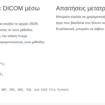
ε DICOM μέσω
Απαιτήσεις μετατ
Μπορείτε εύκολα να χρησιμοποιήσ
έργο που βασίζεται στο
Maven
κα
αι ανοίξτε το αρχείο JSON
Εναλλακτικά, μπορείτε να λάβετε
ντας το
save
μέθοδος
ς την κλάση
Image
ρησιμοποιώντας
save
μέθοδος
"
);
);
 WMF, EMZ, WMZ, TGA, and SVGZ file formats