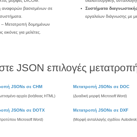
κτές μορφές DICOM.
διαλειτουργικής ανταλλαγή
 αναφορών βασισμένων σε
Συστήματα διαγνωστικής
 συστήματα.
εργαλείων διάγνωσης με μ
– Μετατροπή δομημένων
 εικόνες για μελέτες.
στε JSON επιλογές μετατροπή
ροπή JSONs σε CHM
Μετατροπή JSONs σε DOC
ωττισμένο αρχείο βοήθειας HTML)
(Δυαδική μορφή Microsoft Word)
ροπή JSONs σε DOTX
Μετατροπή JSONs σε DXF
 προτύπου Microsoft Word)
(Μορφή ανταλλαγής σχεδίου Autodesk