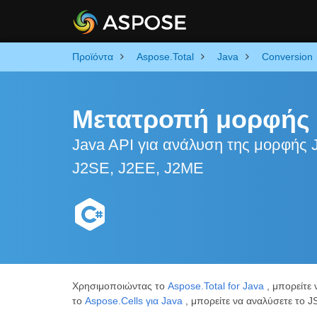
Προϊόντα
Aspose.Total
Java
Conversion
Μετατροπή μορφής
Java API για ανάλυση της μορφής
J2SE, J2EE, J2ME
Χρησιμοποιώντας το
Aspose.Total for Java
, μπορείτε
το
Aspose.Cells για Java
, μπορείτε να αναλύσετε το 