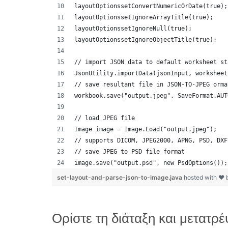
layoutOptionssetConvertNumericOrDate(true);
layoutOptionssetIgnoreArrayTitle(true);
layoutOptionssetIgnoreNull(true);
layoutOptionssetIgnoreObjectTitle(true);
// import JSON data to default worksheet st
JsonUtility.importData(jsonInput, worksheet
// save resultant file in JSON-TO-JPEG orma
workbook.save("output.jpeg", SaveFormat.AUT
// load JPEG file 
Image image = Image.Load("output.jpeg");
// supports DICOM, JPEG2000, APNG, PSD, DXF
// save JPEG to PSD file format
image.save("output.psd", new PsdOptions());
set-layout-and-parse-json-to-image.java
hosted with ❤
Ορίστε τη διάταξη και μετατ