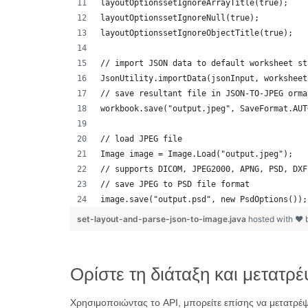
layoutOptionssetIgnoreArrayTitle(true);
layoutOptionssetIgnoreNull(true);
layoutOptionssetIgnoreObjectTitle(true);
// import JSON data to default worksheet st
JsonUtility.importData(jsonInput, worksheet
// save resultant file in JSON-TO-JPEG orma
workbook.save("output.jpeg", SaveFormat.AUT
// load JPEG file 
Image image = Image.Load("output.jpeg");
// supports DICOM, JPEG2000, APNG, PSD, DXF
// save JPEG to PSD file format
image.save("output.psd", new PsdOptions());
set-layout-and-parse-json-to-image.java
hosted with ❤
Ορίστε τη διάταξη και μετατ
Χρησιμοποιώντας το API, μπορείτε επίσης να μετατρ