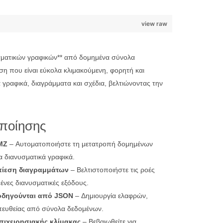
view raw
υσματικών γραφικών** από δομημένα σύνολα
ση που είναι εύκολα κλιμακούμενη, φορητή και
ραφικά, διαγράμματα και σχέδια, βελτιώνοντας την
οποίησης
MZ
– Αυτοματοποιήστε τη μετατροπή δομημένων
 διανυσματικά γραφικά.
πίεση διαγραμμάτων
– Βελτιστοποιήστε τις ροές
ένες διανυσματικές εξόδους.
οδηγούνται από JSON
– Δημιουργία ελαφρών,
πευθείας από σύνολα δεδομένων.
πιχειρησιακής κλίμακας
– Βεβαιωθείτε για