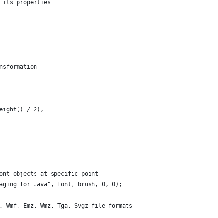
 its properties
nsformation
           
eight() / 2);             
ont objects at specific point
aging for Java", font, brush, 0, 0);
, Wmf, Emz, Wmz, Tga, Svgz file formats