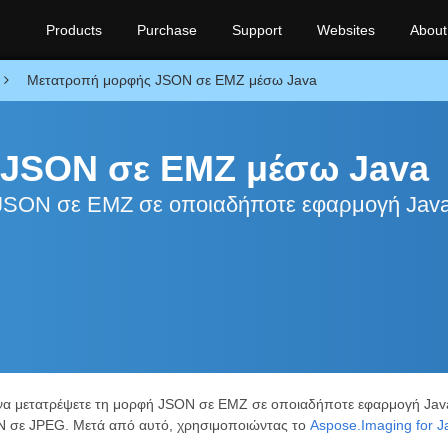
Products
Purchase
Support
Websites
About
Μετατροπή μορφής JSON σε EMZ μέσω Java
 JSON σε EMZ μέσω Java
 JSON σε EMZ σε οποιαδήποτε εφαρμογή Jav
 να μετατρέψετε τη μορφή JSON σε EMZ σε οποιαδήποτε εφαρμογή Jav
ON σε JPEG. Μετά από αυτό, χρησιμοποιώντας το
Aspose.Imaging for J