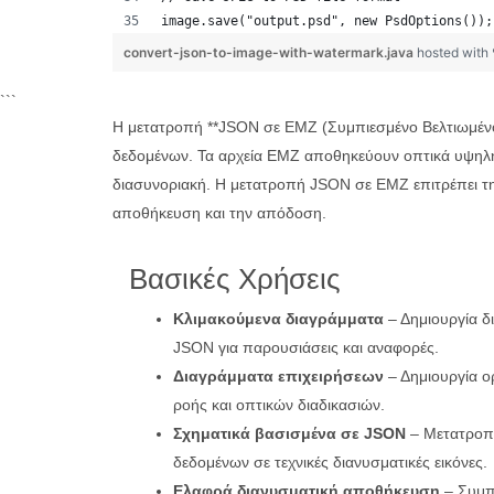
image.save("output.psd", new PsdOptions());
convert-json-to-image-with-watermark.java
hosted with
```
Η μετατροπή **JSON σε EMZ (Συμπιεσμένο Βελτιωμένο 
δεδομένων. Τα αρχεία EMZ αποθηκεύουν οπτικά υψηλής 
διασυνοριακή. Η μετατροπή JSON σε EMZ επιτρέπει τη
αποθήκευση και την απόδοση.
Βασικές Χρήσεις
Κλιμακούμενα διαγράμματα
– Δημιουργία δ
JSON για παρουσιάσεις και αναφορές.
Διαγράμματα επιχειρήσεων
– Δημιουργία 
ροής και οπτικών διαδικασιών.
Σχηματικά βασισμένα σε JSON
– Μετατροπ
δεδομένων σε τεχνικές διανυσματικές εικόνες.
Ελαφρά διανυσματική αποθήκευση
– Συμπ