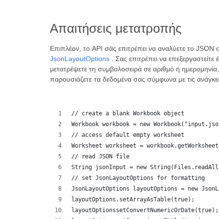
Απαιτήσεις μετατροπής
Επιπλέον, το API σάς επιτρέπει να αναλύετε το JSON σ
JsonLayoutOptions
. Σας επιτρέπει να επεξεργαστείτε 
μετατρέψετε τη συμβολοσειρά σε αριθμό ή ημερομηνία, 
παρουσιάζετε τα δεδομένα σας σύμφωνα με τις ανάγκες
// create a blank Workbook object
Workbook workbook = new Workbook("input.jso
// access default empty worksheet
Worksheet worksheet = workbook.getWorksheet
// read JSON file
String jsonInput = new String(Files.readAll
// set JsonLayoutOptions for formatting
JsonLayoutOptions layoutOptions = new JsonL
layoutOptions.setArrayAsTable(true);
layoutOptionssetConvertNumericOrDate(true);