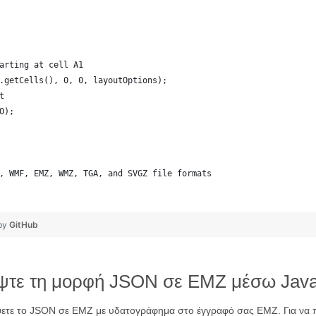
arting at cell A1
.getCells(), 0, 0, layoutOptions);
t
O);
, WMF, EMZ, WMZ, TGA, and SVGZ file formats
 by
GitHub
ρέψτε τη μορφή JSON σε EMZ μέσω Jav
έψετε το JSON σε EMZ με υδατογράφημα στο έγγραφό σας EMZ. Για να