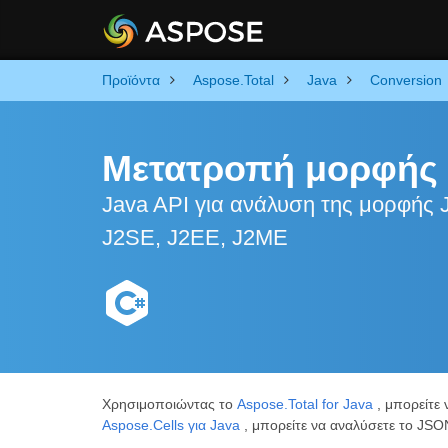
Προϊόντα
Aspose.Total
Java
Conversion
Μετατροπή μορφής
Java API για ανάλυση της μορφής
J2SE, J2EE, J2ME
Χρησιμοποιώντας το
Aspose.Total for Java
, μπορείτε
Aspose.Cells για Java
, μπορείτε να αναλύσετε το JS