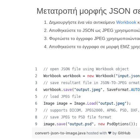
Μετατροπή μορφής JSON σ
Δημιουργήστε ένα νέο αντικείμενο
Workbook
κ
Αποθηκεύστε το JSON ως JPEG χρησιμοποιώ
Φορτώστε το έγγραφο JPEG χρησιμοποιώντα
Αποθηκεύστε το έγγραφο σε μορφή EMZ χρη
// open JSON file using Workbook object
Workbook
workbook
 = 
new
Workbook
(
"input.json
// save resultant file in JSON-TO-JPEG ormat
workbook
.
save
(
"output.jpeg"
, 
SaveFormat
.
AUTO
// load JPEG file 
Image
image
 = 
Image
.
Load
(
"output.jpeg"
);
// supports DICOM, JPEG2000, APNG, PSD, DXF,
// save JPEG to PSD file format
image
.
save
(
"output.psd"
, 
new
PsdOptions
());
convert-json-to-image.java
hosted with ❤ by
GitHub