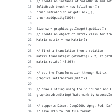
// create an instance of SolidBrush and set
SolidBrush brush = new SolidBrush();
brush.setColor(Color.getBlack());
brush.setOpacity(100);
Size sz = graphics.getImage().getSize();
// create an object of Matrix class for tra
Matrix matrix = new Matrix();
// first a translation then a rotation     
matrix.translate(sz.getWidth() / 2, sz.getH
matrix.rotate(-45.0f);
// set the Transformation through Matrix
graphics.setTransform(matrix);
// draw a string using the SolidBrush and F
graphics.drawString("Watermark by Aspose.Im
// supports Dicom, Jpeg2000, Apng, Psd, Dxf
// save JPEG to PSD file format