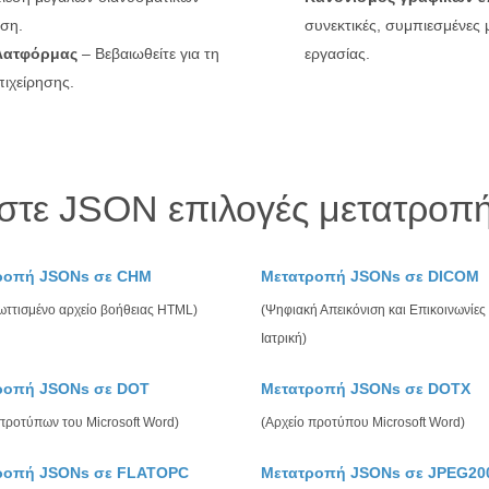
υση.
συνεκτικές, συμπιεσμένες
λατφόρμας
– Βεβαιωθείτε για τη
εργασίας.
ιχείρησης.
στε JSON επιλογές μετατροπή
ροπή JSONs σε CHM
Μετατροπή JSONs σε DICOM
ωττισμένο αρχείο βοήθειας HTML)
(Ψηφιακή Απεικόνιση και Επικοινωνίες
Ιατρική)
ροπή JSONs σε DOT
Μετατροπή JSONs σε DOTX
 προτύπων του Microsoft Word)
(Αρχείο προτύπου Microsoft Word)
ροπή JSONs σε FLATOPC
Μετατροπή JSONs σε JPEG20