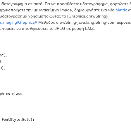
 υδατογράφημα σε αυτό. Για να προσθέσετε υδατογράφημα, φορτώστε έ
ρχικοποιήστε την με αντικείμενο Image, δημιουργήστε ένα νέο
Matrix
αν
υδατογράφημα χρησιμοποιώντας το [Graphics.drawString](
e.imaging/Graphics#
Μέθοδος drawString-java.lang.String-com.aspose.i
 μπορείτε να αποθηκεύσετε το JPEG σε μορφή EMZ.
n");
t
O);
phics class
 FontStyle.Bold);