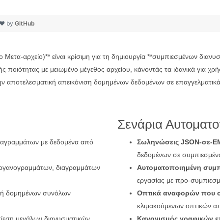
 ❤ by
GitHub
Μετα-αρχείο)** είναι κρίσιμη για τη δημιουργία **συμπιεσμένων διαν
ποιότητας με μειωμένο μέγεθος αρχείου, κάνοντάς τα ιδανικά για χρή
ν αποτελεσματική απεικόνιση δομημένων δεδομένων σε επαγγελματικά γ
Σενάρια Αυτοματ
ιαγραμμάτων με δεδομένα από
Σωληνώσεις JSON-σε-E
δεδομένων σε συμπιεσμένα
οργανογραμμάτων, διαγραμμάτων
Αυτοματοποιημένη συμ
εργασίας με προ-συμπιεσμ
ή δομημένων συνόλων
Οπτικά αναφορών που 
κλιμακούμενων οπτικών α
ίεση μεγάλων διανυσματικών
Κανονισμός γραφικών ε