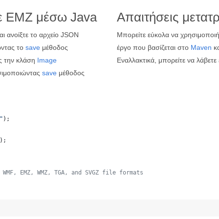
ε EMZ μέσω Java
Απαιτήσεις μετατ
αι ανοίξτε το αρχείο JSON
Μπορείτε εύκολα να χρησιμοποιήσ
ντας το
save
μέθοδος
έργο που βασίζεται στο
Maven
κα
ς την κλάση
Image
Εναλλακτικά, μπορείτε να λάβετε
σιμοποιώντας
save
μέθοδος
"
);
);
 WMF, EMZ, WMZ, TGA, and SVGZ file formats