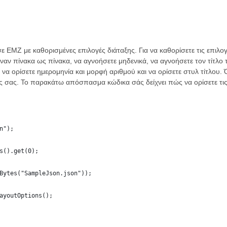
ε EMZ με καθορισμένες επιλογές διάταξης. Για να καθορίσετε τις επιλο
έναν πίνακα ως πίνακα, να αγνοήσετε μηδενικά, να αγνοήσετε τον τίτλο τ
να ορίσετε ημερομηνία και μορφή αριθμού και να ορίσετε στυλ τίτλου. 
 σας. Το παρακάτω απόσπασμα κώδικα σάς δείχνει πώς να ορίσετε τις 
n");
s().get(0);
Bytes("SampleJson.json"));
ayoutOptions();