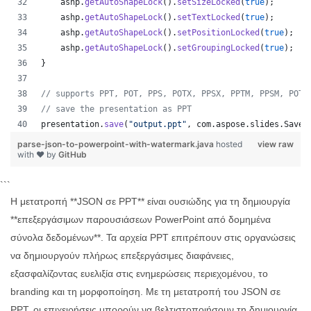
ashp
.
getAutoShapeLock
().
setSizeLocked
(
true
);
ashp
.
getAutoShapeLock
().
setTextLocked
(
true
);
ashp
.
getAutoShapeLock
().
setPositionLocked
(
true
);
ashp
.
getAutoShapeLock
().
setGroupingLocked
(
true
);
}
// supports PPT, POT, PPS, POTX, PPSX, PPTM, PPSM, POTM
// save the presentation as PPT
presentation
.
save
(
"output.ppt"
, 
com
.
aspose
.
slides
.
SaveF
parse-json-to-powerpoint-with-watermark.java
hosted
view raw
with ❤ by
GitHub
```
Η μετατροπή **JSON σε PPT** είναι ουσιώδης για τη δημιουργία
**επεξεργάσιμων παρουσιάσεων PowerPoint από δομημένα
σύνολα δεδομένων**. Τα αρχεία PPT επιτρέπουν στις οργανώσεις
να δημιουργούν πλήρως επεξεργάσιμες διαφάνειες,
εξασφαλίζοντας ευελιξία στις ενημερώσεις περιεχομένου, το
branding και τη μορφοποίηση. Με τη μετατροπή του JSON σε
PPT, οι επιχειρήσεις μπορούν να βελτιστοποιήσουν τη δημιουργία