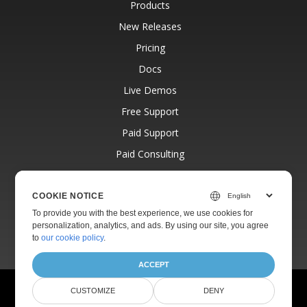
Products
New Releases
Pricing
Docs
Live Demos
Free Support
Paid Support
Paid Consulting
Blog
Websites
COOKIE NOTICE
To provide you with the best experience, we use cookies for
About
personalization, analytics, and ads. By using our site, you agree
to
our cookie policy
.
ACCEPT
© Aspose Pty Ltd 2001-2026.
All Rights Reserved.
CUSTOMIZE
DENY
Privacy Policy
Terms of use
Contact