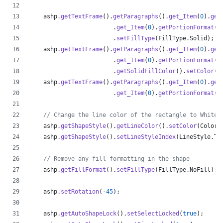
ashp
.
getTextFrame
().
getParagraphs
().
get_Item
(
0
).
get
                        .
get_Item
(
0
).
getPortionFormat
()
                        .
setFillType
(
FillType
.
Solid
);
ashp
.
getTextFrame
().
getParagraphs
().
get_Item
(
0
).
get
                        .
get_Item
(
0
).
getPortionFormat
()
                        .
getSolidFillColor
().
setColor
(
C
ashp
.
getTextFrame
().
getParagraphs
().
get_Item
(
0
).
get
                        .
get_Item
(
0
).
getPortionFormat
()
// Change the line color of the rectangle to White
ashp
.
getShapeStyle
().
getLineColor
().
setColor
(
Color
.
ashp
.
getShapeStyle
().
setLineStyleIndex
(
LineStyle
.
Th
// Remove any fill formatting in the shape
ashp
.
getFillFormat
().
setFillType
(
FillType
.
NoFill
);
ashp
.
setRotation
(-
45
);
ashp
.
getAutoShapeLock
().
setSelectLocked
(
true
);