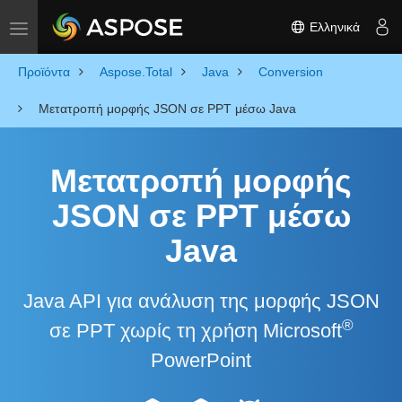
Ελληνικά
Toggle navigation
Προϊόντα
Aspose.Total
Java
Conversion
Μετατροπή μορφής JSON σε PPT μέσω Java
Μετατροπή μορφής
JSON σε PPT μέσω
Java
Java API για ανάλυση της μορφής JSON
®
σε PPT χωρίς τη χρήση Microsoft
PowerPoint