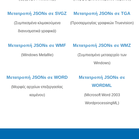
Μετατροπή JSONs σε SVGZ
Μετατροπή JSONs σε TGA
(Συμπιεσμένα κλιμακούμενα
(Προσαρμογέας γραφικών Truevision)
διανυσματικά γραφικά)
Μετατροπή JSONs σε WMF
Μετατροπή JSONs σε WMZ
(Windows Metafile)
(Συμπιεσμένο μετααρχείο των
Windows)
Μετατροπή JSONs σε WORD
Μετατροπή JSONs σε
WORDML
(Μορφές αρχείων επεξεργασίας
κειμένου)
(Microsoft Word 2003
WordprocessingML)