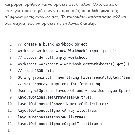
και μορφή αριθμού και να ορίσετε στυλ τίτλου. Όλες αυτές οι
επιλογές σάς επιτρέπουν να παρουσιάζετε τα δεδομένα σας
σύμφωνα με τις ανάγκες σας. Το παρακάτω απόσπασμα κώδικα
σάς δείχνει πώς να ορίσετε τις επιλογές διάταξης.
// create a blank Workbook object
Workbook workbook = new Workbook("input.json");
// access default empty worksheet
Worksheet worksheet = workbook.getWorksheets().get(0);
// read JSON file
String jsonInput = new String(Files.readAllBytes("Sampl
// set JsonLayoutOptions for formatting
JsonLayoutOptions layoutOptions = new JsonLayoutOptions
layoutOptions.setArrayAsTable(true);
layoutOptionssetConvertNumericOrDate(true);
layoutOptionssetIgnoreArrayTitle(true);
layoutOptionssetIgnoreNull(true);
layoutOptionssetIgnoreObjectTitle(true);