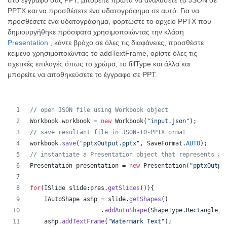
στο έγγραφό σας PPT, μπορείτε πρώτα να αναλύσετε το JSON σε
PPTX και να προσθέσετε ένα υδατογράφημα σε αυτό. Για να
προσθέσετε ένα υδατογράφημα, φορτώστε το αρχείο PPTX που
δημιουργήθηκε πρόσφατα χρησιμοποιώντας την κλάση
Presentation
, κάντε βρόχο σε όλες τις διαφάνειες, προσθέστε
κείμενο χρησιμοποιώντας το addTextFrame, ορίστε όλες τις
σχετικές επιλογές όπως το χρώμα, το fillType και άλλα και
μπορείτε να αποθηκεύσετε το έγγραφο σε PPT.
// open JSON file using Workbook object
Workbook
workbook
 = 
new
Workbook
(
"input.json"
);
// save resultant file in JSON-TO-PPTX ormat
workbook
.
save
(
"pptxOutput.pptx"
, 
SaveFormat
.
AUTO
);
// instantiate a Presentation object that represents a 
Presentation
presentation
 = 
new
Presentation
(
"pptxOutpu
for
(
ISlide
slide
:
pres
.
getSlides
()){
IAutoShape
ashp
 = 
slide
.
getShapes
()
                    .
addAutoShape
(
ShapeType
.
Rectangle
,
5
ashp
.
addTextFrame
(
"Watermark Text"
);