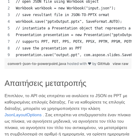
// open JSON file using Workbook object
Workbook workbook = new Workbook("input.json");
// save resultant file in JSON-TO-PPTX ormat
workbook.save("pptxOutput.pptx", SaveFormat.AUTO);
// instantiate a Presentation object that represents a P
Presentation presentation = new Presentation("pptxOutput
// supports PPT, POT, PPS, POTX, PPSX, PPTM, PPSM, POTM,
// save the presentation as PPT
presentation.save("output.ppt", com.aspose.slides.SaveFo
convert-json-to-powerpoint.java
hosted with ❤ by
GitHub
view raw
Απαιτήσεις μετατροπής
Επιπλέον, το API σάς επιτρέπει να αναλύετε το JSON σε PPT με
καθορισμένες επιλογές διάταξης. Για να καθορίσετε τις επιλογές
διάταξης, μπορείτε να χρησιμοποιήσετε την κλάση
JsonLayoutOptions
. Σας επιτρέπει να επεξεργαστείτε έναν πίνακα
ως πίνακα, να αγνοήσετε μηδενικά, να αγνοήσετε τον τίτλο του
πίνακα, να αγνοήσετε τον τίτλο του αντικειμένου, να μετατρέψετε
τη συμβολοσειρά σε αριθμό ή ημερομηνία, να ορίσετε ημερομηνία