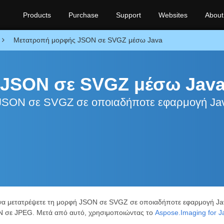
Products
Purchase
Support
Websites
About
Μετατροπή μορφής JSON σε SVGZ μέσω Java
 JSON σε SVGZ μέσω Jav
 JSON σε SVGZ σε οποιαδήποτε εφαρμογή Ja
 να μετατρέψετε τη μορφή JSON σε SVGZ σε οποιαδήποτε εφαρμογή Ja
ON σε JPEG. Μετά από αυτό, χρησιμοποιώντας το
Aspose.Imaging for J