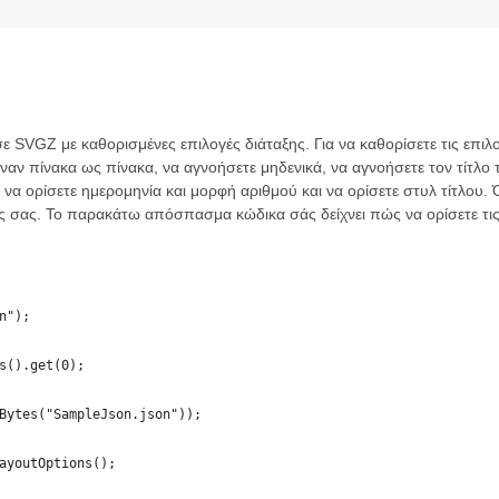
ε SVGZ με καθορισμένες επιλογές διάταξης. Για να καθορίσετε τις επιλ
έναν πίνακα ως πίνακα, να αγνοήσετε μηδενικά, να αγνοήσετε τον τίτλο τ
να ορίσετε ημερομηνία και μορφή αριθμού και να ορίσετε στυλ τίτλου. 
 σας. Το παρακάτω απόσπασμα κώδικα σάς δείχνει πώς να ορίσετε τις 
n");
s().get(0);
Bytes("SampleJson.json"));
ayoutOptions();