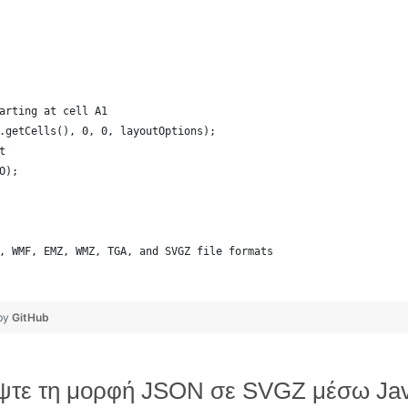
arting at cell A1
.getCells(), 0, 0, layoutOptions);
t
O);
, WMF, EMZ, WMZ, TGA, and SVGZ file formats
 by
GitHub
ρέψτε τη μορφή JSON σε SVGZ μέσω Ja