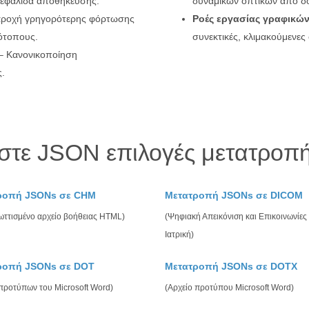
κεφαλίδα αποθήκευσης.
δυναμικών οπτικών από δ
ροχή γρηγορότερης φόρτωσης
Ροές εργασίας γραφικών
τότοπους.
συνεκτικές, κλιμακούμενες 
– Κανονικοποίηση
ς.
στε JSON επιλογές μετατροπή
ροπή JSONs σε CHM
Μετατροπή JSONs σε DICOM
ωττισμένο αρχείο βοήθειας HTML)
(Ψηφιακή Απεικόνιση και Επικοινωνίες
Ιατρική)
ροπή JSONs σε DOT
Μετατροπή JSONs σε DOTX
 προτύπων του Microsoft Word)
(Αρχείο προτύπου Microsoft Word)