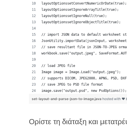
layoutOptionssetConvertNumericOrDate(true);
layoutOptionssetIgnoreArrayTitle(true);
layoutOptionssetIgnoreNull(true);
layoutOptionssetIgnoreObjectTitle(true);
// import JSON data to default worksheet st
JsonUtility.importData(jsonInput, worksheet
// save resultant file in JSON-TO-JPEG orma
workbook.save("output.jpeg", SaveFormat.AUT
// load JPEG file 
Image image = Image.Load("output.jpeg");
// supports DICOM, JPEG2000, APNG, PSD, DXF
// save JPEG to PSD file format
image.save("output.psd", new PsdOptions());
set-layout-and-parse-json-to-image.java
hosted with ❤
Ορίστε τη διάταξη και μετατ