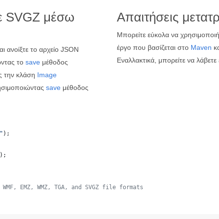
ε SVGZ μέσω
Απαιτήσεις μετατ
Μπορείτε εύκολα να χρησιμοποιήσ
έργο που βασίζεται στο
Maven
κα
αι ανοίξτε το αρχείο JSON
Εναλλακτικά, μπορείτε να λάβετε
ντας το
save
μέθοδος
ς την κλάση
Image
ησιμοποιώντας
save
μέθοδος
"
);
);
 WMF, EMZ, WMZ, TGA, and SVGZ file formats