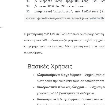
// supports Dicom, Jpeg2000, Apng, Psd, Dxf
// save JPEG to PSD file format
image.save("output.psd", new PsdOptions());
convert-json-to-image-with-watermark.java
hosted with
```
Η μετατροπή **JSON σε SVGZ** είναι ουσιώδης για τ
έκδοση του SVG, εξασφαλίζει μικρότερα μεγέθη αρχείων
επιχειρηματικές εφαρμογές. Με τη μετατροπή των συν
πλατφόρμες.
Βασικές Χρήσεις
Κλιμακούμενα διαγράμματα
– Δημιουργία 
διατηρούν την ευκρίνειά τους σε οποιαδήποτε
Διαδραστικά πίνακες ελέγχου
– Ενίσχυση τ
γραφικά SVGZ βασισμένα σε δεδομένα.
Διανυσματικά διαγράμματα βασισμένα σε