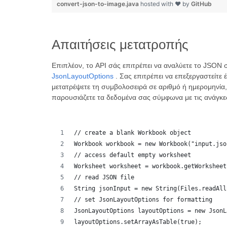
convert-json-to-image.java
hosted with ❤ by
GitHub
Απαιτήσεις μετατροπής
Επιπλέον, το API σάς επιτρέπει να αναλύετε το JSON σ
JsonLayoutOptions
. Σας επιτρέπει να επεξεργαστείτε 
μετατρέψετε τη συμβολοσειρά σε αριθμό ή ημερομηνία, 
παρουσιάζετε τα δεδομένα σας σύμφωνα με τις ανάγκες
// create a blank Workbook object
Workbook workbook = new Workbook("input.jso
// access default empty worksheet
Worksheet worksheet = workbook.getWorksheet
// read JSON file
String jsonInput = new String(Files.readAll
// set JsonLayoutOptions for formatting
JsonLayoutOptions layoutOptions = new JsonL
layoutOptions.setArrayAsTable(true);