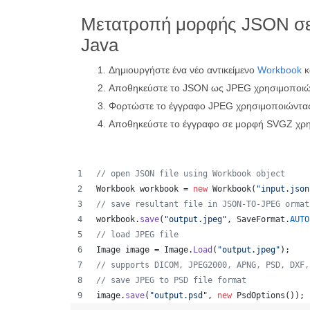
Μετατροπή μορφής JSON σ
Java
Δημιουργήστε ένα νέο αντικείμενο
Workbook
κ
Αποθηκεύστε το JSON ως JPEG χρησιμοποιώ
Φορτώστε το έγγραφο JPEG χρησιμοποιώντα
Αποθηκεύστε το έγγραφο σε μορφή SVGZ χρ
// open JSON file using Workbook object
Workbook
workbook
 = 
new
Workbook
(
"input.json
// save resultant file in JSON-TO-JPEG ormat
workbook
.
save
(
"output.jpeg"
, 
SaveFormat
.
AUTO
// load JPEG file 
Image
image
 = 
Image
.
Load
(
"output.jpeg"
);
// supports DICOM, JPEG2000, APNG, PSD, DXF,
// save JPEG to PSD file format
image
.
save
(
"output.psd"
, 
new
PsdOptions
());