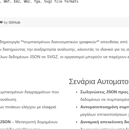
, Wmf, Emz, Wmz, Tga, Svgz file formats
 ❤ by
GitHub
η δημιουργία **συμπιεσμένων διανυσματικών γραφικών** απευθείας απ
 διατηρώντας την ανεξαρτησία ανάλυσης, κάνοντάς το ιδανικό για τις α
όλων δεδομένων JSON σε SVGZ, οι οργανισμοί μπορούν να παρέχουν ελα
Σενάρια Αυτοματ
συμπιεσμένων διαγραμμάτων που
Σωληνώσεις JSON προς
 ανάλυση.
δεδομένων σε συμπιεσμένα
ων πινάκων ελέγχου με ελαφριά
Αυτοματοποιημένη συμ
μεγάλων οπτικοποιήσεων 
 JSON
– Μετατροπή δομημένων
Δυναμική απεικόνιση δ