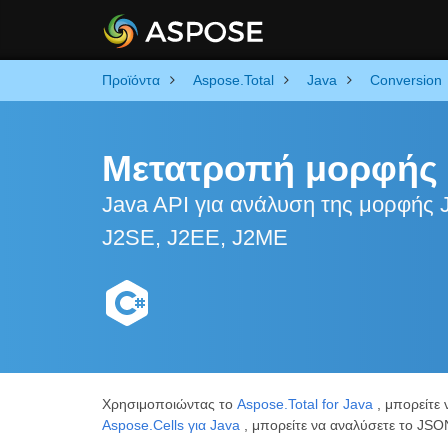
Προϊόντα
Aspose.Total
Java
Conversion
Μετατροπή μορφής
Java API για ανάλυση της μορφής
J2SE, J2EE, J2ME
Χρησιμοποιώντας το
Aspose.Total for Java
, μπορείτε
Aspose.Cells για Java
, μπορείτε να αναλύσετε το JS