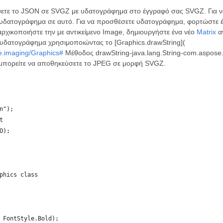
έψετε το JSON σε SVGZ με υδατογράφημα στο έγγραφό σας SVGZ. Για 
 υδατογράφημα σε αυτό. Για να προσθέσετε υδατογράφημα, φορτώστε έ
ρχικοποιήστε την με αντικείμενο Image, δημιουργήστε ένα νέο
Matrix
αν
υδατογράφημα χρησιμοποιώντας το [Graphics.drawString](
e.imaging/Graphics#
Μέθοδος drawString-java.lang.String-com.aspose.i
 μπορείτε να αποθηκεύσετε το JPEG σε μορφή SVGZ.
n");
t
O);
phics class
 FontStyle.Bold);