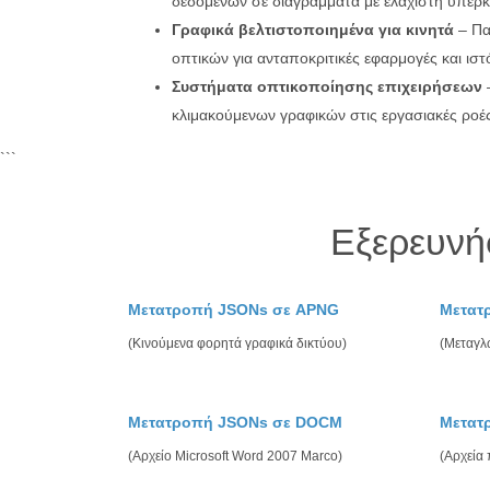
δεδομένων σε διαγράμματα με ελάχιστη υπερ
Γραφικά βελτιστοποιημένα για κινητά
– Πα
οπτικών για ανταποκριτικές εφαρμογές και ισ
Συστήματα οπτικοποίησης επιχειρήσεων
κλιμακούμενων γραφικών στις εργασιακές ροέ
```
Εξερευνή
Μετατροπή JSONs σε APNG
Μετατ
(Κινούμενα φορητά γραφικά δικτύου)
(Μεταγλ
Μετατροπή JSONs σε DOCM
Μετατ
(Αρχείο Microsoft Word 2007 Marco)
(Αρχεία