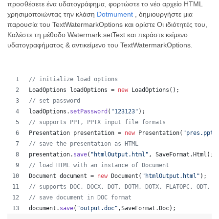
προσθέσετε ένα υδατογράφημα, φορτώστε το νέο αρχείο HTML
χρησιμοποιώντας την κλάση
Dotmument
, δημιουργήστε μια
παρουσία του TextWatermarkOptions και ορίστε Οι ιδιότητές του,
Καλέστε τη μέθοδο Watermark.setText και περάστε κείμενο
υδατογραφήματος & αντικείμενο του TextWatermarkOptions.
// initialize load options
LoadOptions
loadOptions
 = 
new
LoadOptions
();
// set password
loadOptions
.
setPassword
(
"123123"
);
// supports PPT, PPTX input file formats 
Presentation
presentation
 = 
new
Presentation
(
"pres.pptx
// save the presentation as HTML
presentation
.
save
(
"htmlOutput.html"
, 
SaveFormat
.
Html
);
// load HTML with an instance of Document
Document
document
 = 
new
Document
(
"htmlOutput.html"
);
// supports DOC, DOCX, DOT, DOTM, DOTX, FLATOPC, ODT, O
// save document in DOC format
document
.
save
(
"output.doc"
,
SaveFormat
.
Doc
);   