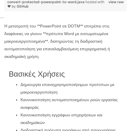
convert-protected-powerpoint-to-word.java
hosted with
view raw
❤ by
GitHub
```
Η μετατροπή του **PowerPoint σε DOTM** επιτρέπει στις
διαφάνειες να γίνουν **πρότυπα Word με ενσωματωμένα
μακροενεργοποιημένα**, διατηρώντας τη διαδραστική
αυτοματοποίηση για επαναλαμβανόμενη επιχειρηματική ή
ακαδημαϊκή χρήση.
Βασικές Χρήσεις
Δημιουργία επαναχρησιμοποιήσιμων προτύπων με
μακροενεργοποίηση
Κανονικοποίηση αυτοματοποιημένων ροών εργασίας
αναφοράς
Κανονικοποίηση εγγράφων επιχειρήσεων και
ακαδημαϊκών
Διαδραστικά πρότυπα εγγράφων από παρουσιάσεις