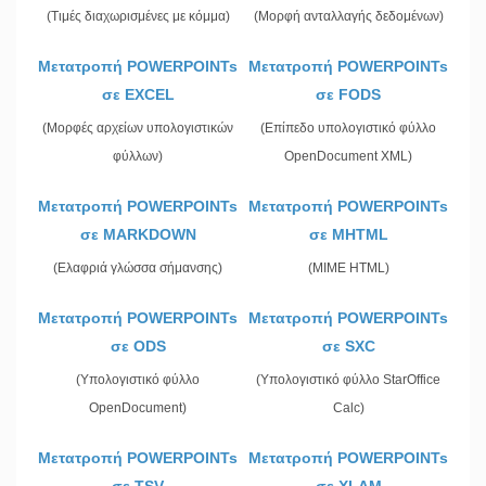
(Τιμές διαχωρισμένες με κόμμα)
(Μορφή ανταλλαγής δεδομένων)
Μετατροπή POWERPOINTs
Μετατροπή POWERPOINTs
σε EXCEL
σε FODS
(Μορφές αρχείων υπολογιστικών
(Επίπεδο υπολογιστικό φύλλο
φύλλων)
OpenDocument XML)
Μετατροπή POWERPOINTs
Μετατροπή POWERPOINTs
σε MARKDOWN
σε MHTML
(Ελαφριά γλώσσα σήμανσης)
(MIME HTML)
Μετατροπή POWERPOINTs
Μετατροπή POWERPOINTs
σε ODS
σε SXC
(Υπολογιστικό φύλλο
(Υπολογιστικό φύλλο StarOffice
OpenDocument)
Calc)
Μετατροπή POWERPOINTs
Μετατροπή POWERPOINTs