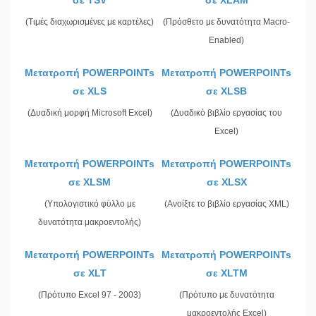
σε TSV
σε XLAM
(Τιμές διαχωρισμένες με καρτέλες)
(Πρόσθετο με δυνατότητα Macro-
Enabled)
Μετατροπή POWERPOINTs
Μετατροπή POWERPOINTs
σε XLS
σε XLSB
(Δυαδική μορφή Microsoft Excel)
(Δυαδικό βιβλίο εργασίας του
Excel)
Μετατροπή POWERPOINTs
Μετατροπή POWERPOINTs
σε XLSM
σε XLSX
(Υπολογιστικό φύλλο με
(Ανοίξτε το βιβλίο εργασίας XML)
δυνατότητα μακροεντολής)
Μετατροπή POWERPOINTs
Μετατροπή POWERPOINTs
σε XLT
σε XLTM
(Πρότυπο Excel 97 - 2003)
(Πρότυπο με δυνατότητα
μακροεντολής Excel)