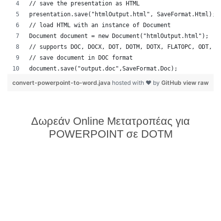
// save the presentation as HTML
presentation.save("htmlOutput.html", SaveFormat.Html);
// load HTML with an instance of Document
Document document = new Document("htmlOutput.html");
// supports DOC, DOCX, DOT, DOTM, DOTX, FLATOPC, ODT, O
// save document in DOC format
document.save("output.doc",SaveFormat.Doc);   
convert-powerpoint-to-word.java
hosted with ❤ by
GitHub
view raw
Δωρεάν Online Μετατροπέας για
POWERPOINT σε DOTM