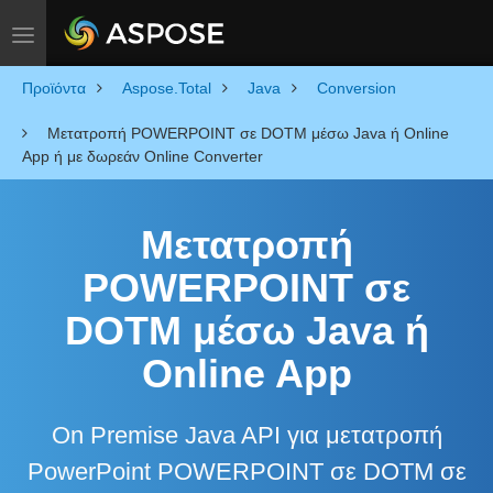
Toggle navigation
Προϊόντα
Aspose.Total
Java
Conversion
Μετατροπή POWERPOINT σε DOTM μέσω Java ή Online
App ή με δωρεάν Online Converter
Μετατροπή
POWERPOINT σε
DOTM μέσω Java ή
Online App
On Premise Java API για μετατροπή
PowerPoint POWERPOINT σε DOTM σε