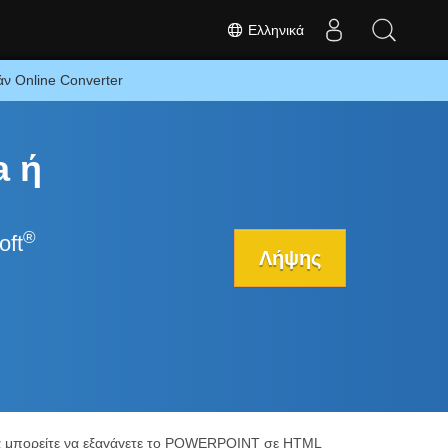
Ελληνικά
 Online Converter
a ή
®
oft
Λήψης
α μπορείτε να εξαγάγετε το POWERPOINT σε HTML