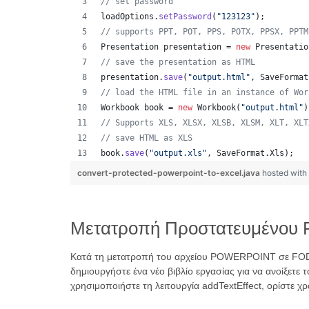
// set password
loadOptions
.
setPassword
(
"123123"
);
// supports PPT, POT, PPS, POTX, PPSX, PPTM
Presentation
presentation
 = 
new
Presentatio
// save the presentation as HTML
presentation
.
save
(
"output.html"
, 
SaveFormat
// load the HTML file in an instance of Wor
Workbook
book
 = 
new
Workbook
(
"output.html"
)
// Supports XLS, XLSX, XLSB, XLSM, XLT, XLT
// save HTML as XLS
book
.
save
(
"output.xls"
, 
SaveFormat
.
Xls
);  
convert-protected-powerpoint-to-excel.java
hosted wit
Μετατροπή Προστατευμένου
Κατά τη μετατροπή του αρχείου POWERPOINT σε FODS
δημιουργήστε ένα νέο βιβλίο εργασίας για να ανοίξετε
χρησιμοποιήστε τη λειτουργία addTextEffect, ορίστε