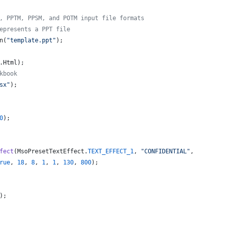
, PPTM, PPSM, and POTM input file formats
epresents a PPT file
n
(
"template.ppt"
);
.
Html
);  
kbook
sx"
);
0
);
fect
(
MsoPresetTextEffect
.
TEXT_EFFECT_1
, 
"CONFIDENTIAL"
,
rue
, 
18
, 
8
, 
1
, 
1
, 
130
, 
800
);
);