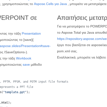
ν, χρησιμοποιώντας το
Aspose.Cells για Java
, μπορείτε να μετατρέψε
OWERPOINT σε
Απαιτήσεις μετατ
Για να μετατρέψετε το POWERPO
το Aspose.Total για Java απευθε
ντας την τάξη
Presentation
https://repository.aspose.com/we
οποιώντας το [save](
έργο που βασίζεται σε aspose/as
.aspose.slides/Presentation#save-
pom.xml σας.
ος ISaveOptions-).
Εναλλακτικά, μπορείτε να λάβετε
ς την τάξη
Workbook
ησιμοποιώντας
save
μέθοδο
, PPTM, PPSM, and POTM input file formats
epresents a PPT file
n
(
"template.ppt"
);
.
Html
);  