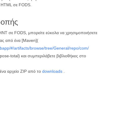
τε HTML σε FODS.
ροπής
INT σε FODS, μπορείτε εύκολα να χρησιμοποιήσετε
ίας από ένα [Maven](
bapp/#/artifacts/browse/tree/General/repo/com/
pose-total) και συμπεριλάβετε βιβλιοθήκες στο
 ένα αρχείο ZIP από το
downloads
.