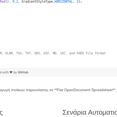
Red
(), 
0.2
, 
GradientStyleType
.
HORIZONTAL
, 
2
);
M, XLAM, TSV, TXT, ODS, DIF, MD, SXC, and FODS file format
 
d with ❤ by
GitHub
ξαγωγή πινάκων παρουσίασης σε **Flat OpenDocument Spreadsheet**, 
ς
Σενάρια Αυτοματι