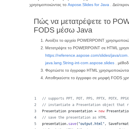
χρησιμοποιώντας το
Aspose.Slides for Java
. Δεύτερο
Πώς να μετατρέψετε το P
FODS μέσω Java
Ανοίξτε το αρχείο POWERPOINT χρησιμοποιώ
Μετατρέψτε το POWERPOINT σε HTML χρησιμ
https://reference.aspose.com/slides/java/com
java.lang.String-int-com.aspose.slides
. μέθοδ
Φορτώστε το έγγραφο HTML χρησιμοποιώντα
Αποθηκεύστε το έγγραφο σε μορφή FODS χρ
// supports PPT, POT, PPS, PPTX, POTX, PPSX
// instantiate a Presentation object that r
Presentation
presentation
 = 
new
Presentatio
// save the presentation as HTML
presentation
.
save
(
"output.html"
, 
SaveFormat