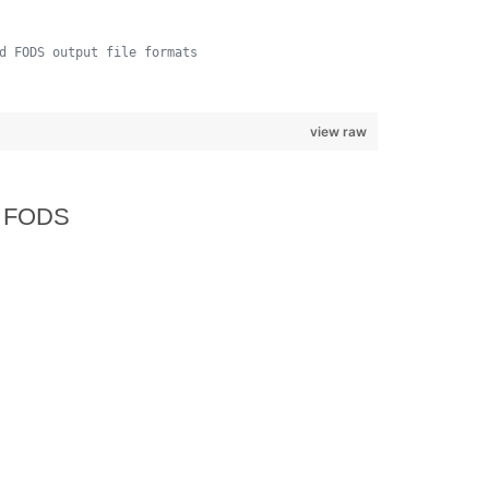
d FODS output file formats
view raw
ε FODS