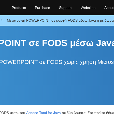
Products
Purchase
Support
Websites
About
Μετατροπή POWERPOINT σε μορφή FODS μέσω Java ή με δωρεάν
OINT σε FODS μέσω Jav
γή POWERPOINT σε FODS χωρίς χρήση Micros
 FODS μέσω του
Aspose.Total for Java
σε δύο βήματα. Στο πρώτο βήμ