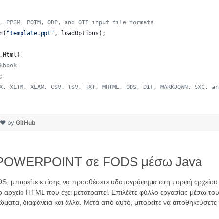
, PPSM, POTM, ODP, and OTP input file formats 
n
(
"template.ppt"
, 
loadOptions
);
.
Html
);  
kbook
;
X, XLTM, XLAM, CSV, TSV, TXT, MHTML, ODS, DIF, MARKDOWN, SXC, an
h ❤ by
GitHub
 POWERPOINT σε FODS μέσω Java
, μπορείτε επίσης να προσθέσετε υδατογράφημα στη μορφή αρχείου 
 το αρχείο HTML που έχει μετατραπεί. Επιλέξτε φύλλο εργασίας μέσω το
 χρώματα, διαφάνεια και άλλα. Μετά από αυτό, μπορείτε να αποθηκεύσ