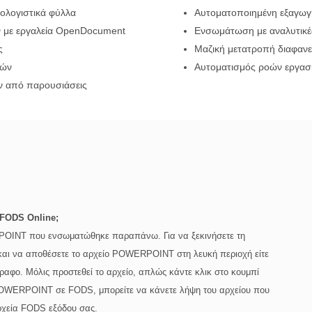
ολογιστικά φύλλα
Αυτοματοποιημένη εξαγω
 με εργαλεία OpenDocument
Ενσωμάτωση με αναλυτικές
ς
Μαζική μετατροπή διαφανε
ιών
Αυτοματισμός ροών εργασί
ν από παρουσιάσεις
FODS Online;
POINT που ενσωματώθηκε παραπάνω. Για να ξεκινήσετε τη
ε και να αποθέσετε το αρχείο POWERPOINT στη λευκή περιοχή είτε
γραφο. Μόλις προστεθεί το αρχείο, απλώς κάντε κλικ στο κουμπί
POWERPOINT σε FODS, μπορείτε να κάνετε λήψη του αρχείου που
αρχεία FODS εξόδου σας.