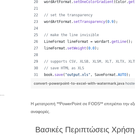
wordArtFormat
.
setOneColorGradient
(
Color
.
get
// set the transparency
wordArtFormat
.
setTransparency
(
0.9
);
// make the line invisible
LineFormat
lineFormat
 = 
wordart
.
getLine
();
lineFormat
.
setWeight
(
0.0
);
// supports CSV, XLSB, XLSM, XLT, XLTX, XLT
// save HTML as XLS
book
.
save
(
"output.xls"
, 
SaveFormat
.
AUTO
);  
convert-powerpoint-to-excel-with-watermark.java
hoste
```
Η μετατροπή **PowerPoint σε FODS** επιτρέπει την ε
αναφορές.
Βασικές Περιπτώσεις Χρήση