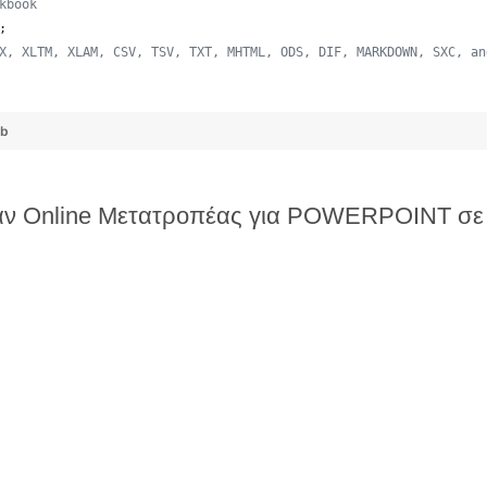
kbook
;
X, XLTM, XLAM, CSV, TSV, TXT, MHTML, ODS, DIF, MARKDOWN, SXC, an
ub
ν Online Μετατροπέας για POWERPOINT σ