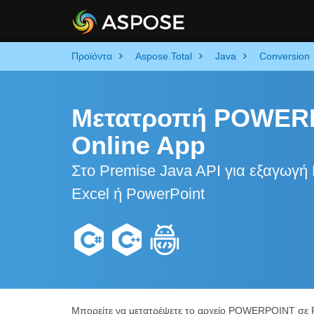
Προϊόντα
Aspose.Total
Java
Conversion
Μετατροπή POWERP
Online App
Στο Premise Java API για εξαγω
Excel ή PowerPoint
Μπορείτε να μετατρέψετε το αρχείο POWERPOINT σε