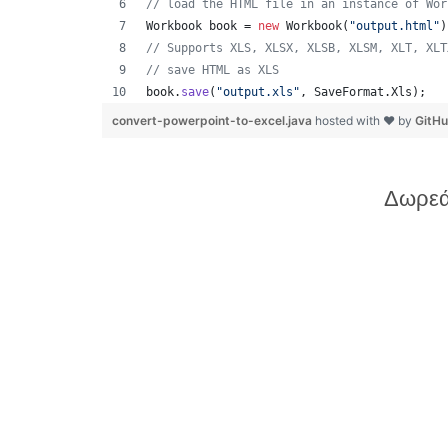
// load the HTML file in an instance of Wor
Workbook
book
 = 
new
Workbook
(
"output.html"
)
// Supports XLS, XLSX, XLSB, XLSM, XLT, XLT
// save HTML as XLS
book
.
save
(
"output.xls"
, 
SaveFormat
.
Xls
);  
convert-powerpoint-to-excel.java
hosted with ❤ by
GitH
Δωρεά