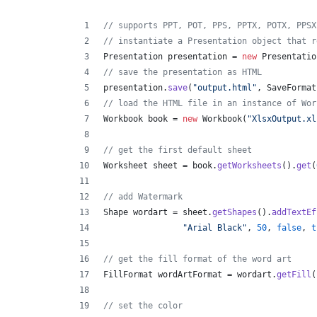
// supports PPT, POT, PPS, PPTX, POTX, PPSX
// instantiate a Presentation object that r
Presentation
presentation
 = 
new
Presentatio
// save the presentation as HTML
presentation
.
save
(
"output.html"
, 
SaveFormat
// load the HTML file in an instance of Wor
Workbook
book
 = 
new
Workbook
(
"XlsxOutput.xl
// get the first default sheet
Worksheet
sheet
 = 
book
.
getWorksheets
().
get
(
// add Watermark
Shape
wordart
 = 
sheet
.
getShapes
().
addTextEf
"Arial Black"
, 
50
, 
false
, 
t
// get the fill format of the word art
FillFormat
wordArtFormat
 = 
wordart
.
getFill
(
// set the color