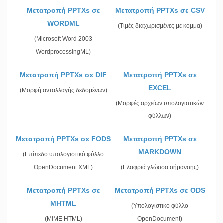
Μετατροπή PPTXs σε
Μετατροπή PPTXs σε CSV
WORDML
(Τιμές διαχωρισμένες με κόμμα)
(Microsoft Word 2003
WordprocessingML)
Μετατροπή PPTXs σε DIF
Μετατροπή PPTXs σε
EXCEL
(Μορφή ανταλλαγής δεδομένων)
(Μορφές αρχείων υπολογιστικών
φύλλων)
Μετατροπή PPTXs σε FODS
Μετατροπή PPTXs σε
MARKDOWN
(Επίπεδο υπολογιστικό φύλλο
OpenDocument XML)
(Ελαφριά γλώσσα σήμανσης)
Μετατροπή PPTXs σε
Μετατροπή PPTXs σε ODS
MHTML
(Υπολογιστικό φύλλο
(MIME HTML)
OpenDocument)