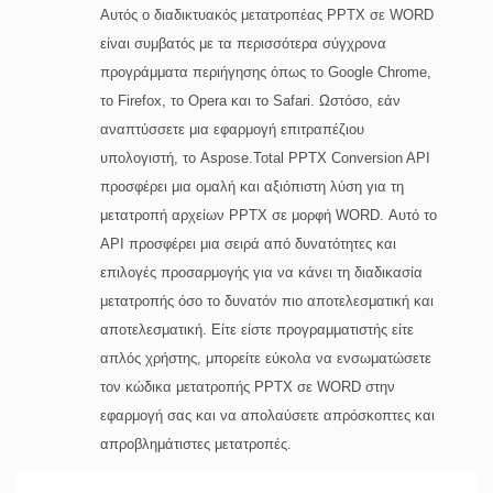
Αυτός ο διαδικτυακός μετατροπέας PPTX σε WORD
είναι συμβατός με τα περισσότερα σύγχρονα
προγράμματα περιήγησης όπως το Google Chrome,
το Firefox, το Opera και το Safari. Ωστόσο, εάν
αναπτύσσετε μια εφαρμογή επιτραπέζιου
υπολογιστή, το Aspose.Total PPTX Conversion API
προσφέρει μια ομαλή και αξιόπιστη λύση για τη
μετατροπή αρχείων PPTX σε μορφή WORD. Αυτό το
API προσφέρει μια σειρά από δυνατότητες και
επιλογές προσαρμογής για να κάνει τη διαδικασία
μετατροπής όσο το δυνατόν πιο αποτελεσματική και
αποτελεσματική. Είτε είστε προγραμματιστής είτε
απλός χρήστης, μπορείτε εύκολα να ενσωματώσετε
τον κώδικα μετατροπής PPTX σε WORD στην
εφαρμογή σας και να απολαύσετε απρόσκοπτες και
απροβλημάτιστες μετατροπές.