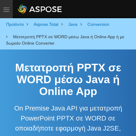
Toggle navigation
Προϊόντα
Aspose.Total
Java
Conversion
Μετατροπή PPTX σε WORD μέσω Java ή Online App ή με
δωρεάν Online Converter
Μετατροπή PPTX σε
WORD μέσω Java ή
Online App
On Premise Java API για μετατροπή
PowerPoint PPTX σε WORD σε
οποιαδήποτε εφαρμογή Java J2SE,