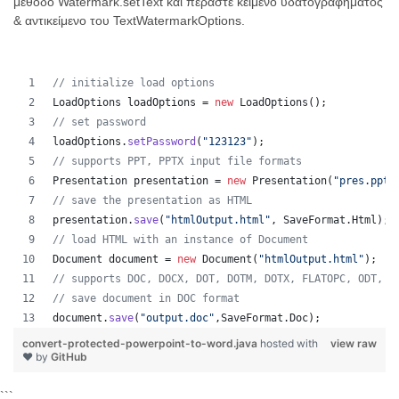
μέθοδο Watermark.setText και περάστε κείμενο υδατογραφήματος
& αντικείμενο του TextWatermarkOptions.
// initialize load options
LoadOptions
loadOptions
 = 
new
LoadOptions
();
// set password
loadOptions
.
setPassword
(
"123123"
);
// supports PPT, PPTX input file formats 
Presentation
presentation
 = 
new
Presentation
(
"pres.pptx
// save the presentation as HTML
presentation
.
save
(
"htmlOutput.html"
, 
SaveFormat
.
Html
);
// load HTML with an instance of Document
Document
document
 = 
new
Document
(
"htmlOutput.html"
);
// supports DOC, DOCX, DOT, DOTM, DOTX, FLATOPC, ODT, O
// save document in DOC format
document
.
save
(
"output.doc"
,
SaveFormat
.
Doc
);   
convert-protected-powerpoint-to-word.java
hosted with
view raw
❤ by
GitHub
```