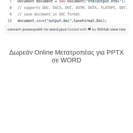
Document
document
 = 
new
Document
(
"htmlOutput.html"
);
// supports DOC, DOCX, DOT, DOTM, DOTX, FLATOPC, ODT, O
// save document in DOC format
document
.
save
(
"output.doc"
,
SaveFormat
.
Doc
);   
convert-powerpoint-to-word.java
hosted with ❤ by
GitHub
view raw
Δωρεάν Online Μετατροπέας για PPTX
σε WORD