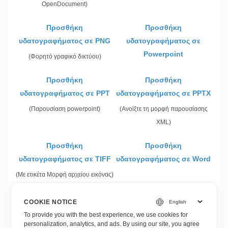
OpenDocument)
Προσθήκη
Προσθήκη
υδατογραφήματος σε PNG
υδατογραφήματος σε
Powerpoint
(Φορητό γραφικό δικτύου)
Προσθήκη
Προσθήκη
υδατογραφήματος σε PPT
υδατογραφήματος σε PPTX
(Παρουσίαση powerpoint)
(Ανοίξτε τη μορφή παρουσίασης
XML)
Προσθήκη
Προσθήκη
υδατογραφήματος σε TIFF
υδατογραφήματος σε Word
(Με ετικέτα Μορφή αρχείου εικόνας)
Προσθήκη
Προσθήκη
COOKIE NOTICE
υδατογραφήματος σε XLS
υδατογραφήματος σε XLSX
To provide you with the best experience, we use cookies for
personalization, analytics, and ads. By using our site, you agree
(Δυαδική μορφή Microsoft Excel)
(Ανοίξτε το βιβλίο εργασίας XML)