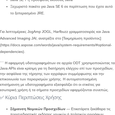
Ξεχωριστό πακέτο για Java SE 6 σε περίπτωση που έχετε αυτό
το ξεπερασμένο JRE.
Για λεπτομέρειες JogAmp JOGL, Harfbuzz γραμματοσειράς και Java
Advanced Imaging JAI, ανατρέξτε στο [Τεκμηρίωση προϊόντος]
(https://docs.aspose.com/words/java/system-requirements/#optional-
dependencies).
``` Η εφαρμογή υδατογραφημάτων σε αρχεία ODT χρησιμοποιώντας τα
Java APIs είναι κρίσιμη για τη διατήρηση ελέγχου επί των προσχεδίων,
την ασφάλεια της τήρησης των εγγράφων συμμόρφωσης και την
επικοινωνία των περιορισμών χρήσης. Η αυτοματοποιημένη
επισήμανση με υδατογραφήματα εξασφαλίζει ότι οι ετικέτες για
εσωτερική χρήση ή τα σήματα προσχεδίων εφαρμόζονται συνεπώς.
✅ Κύρια Περιπτώσεις Χρήσης
Σήμανση Νομικών Προσχεδίων
— Ετικετάρετε ξεκάθαρα τις
προσχεδιαστικές εκδόσεις νομικών ή πολιτικών εγγράφων.