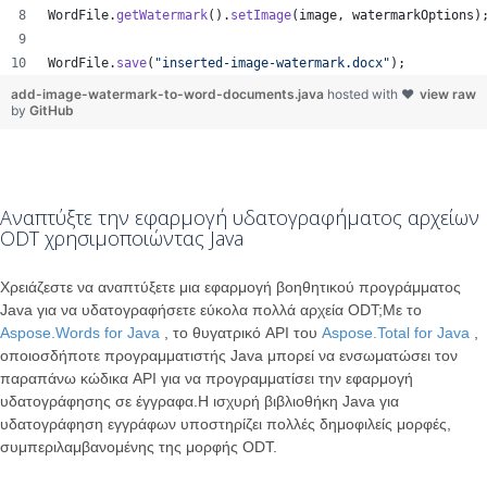
WordFile
.
getWatermark
().
setImage
(
image
, 
watermarkOptions
)
WordFile
.
save
(
"inserted-image-watermark.docx"
);
add-image-watermark-to-word-documents.java
hosted with ❤
view raw
by
GitHub
Αναπτύξτε την εφαρμογή υδατογραφήματος αρχείων
ODT χρησιμοποιώντας Java
Χρειάζεστε να αναπτύξετε μια εφαρμογή βοηθητικού προγράμματος
Java για να υδατογραφήσετε εύκολα πολλά αρχεία ODT;Με το
Aspose.Words for Java
, το θυγατρικό API του
Aspose.Total for Java
,
οποιοσδήποτε προγραμματιστής Java μπορεί να ενσωματώσει τον
παραπάνω κώδικα API για να προγραμματίσει την εφαρμογή
υδατογράφησης σε έγγραφα.Η ισχυρή βιβλιοθήκη Java για
υδατογράφηση εγγράφων υποστηρίζει πολλές δημοφιλείς μορφές,
συμπεριλαμβανομένης της μορφής ODT.