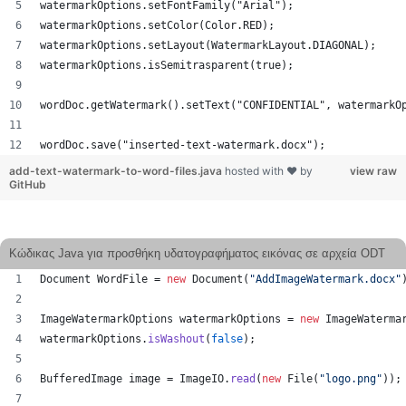
watermarkOptions.setFontFamily("Arial");
watermarkOptions.setColor(Color.RED);
watermarkOptions.setLayout(WatermarkLayout.DIAGONAL);
watermarkOptions.isSemitrasparent(true);
wordDoc.getWatermark().setText("CONFIDENTIAL", watermarkO
wordDoc.save("inserted-text-watermark.docx");
add-text-watermark-to-word-files.java
hosted with ❤ by
view raw
GitHub
Κώδικας Java για προσθήκη υδατογραφήματος εικόνας σε αρχεία ODT
Document
WordFile
 = 
new
Document
(
"AddImageWatermark.docx"
ImageWatermarkOptions
watermarkOptions
 = 
new
ImageWaterma
watermarkOptions
.
isWashout
(
false
);
BufferedImage
image
 = 
ImageIO
.
read
(
new
File
(
"logo.png"
));