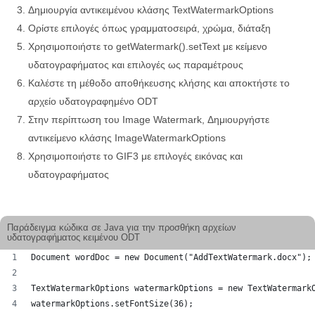
Δημιουργία αντικειμένου κλάσης TextWatermarkOptions
Ορίστε επιλογές όπως γραμματοσειρά, χρώμα, διάταξη
Χρησιμοποιήστε το getWatermark().setText με κείμενο
υδατογραφήματος και επιλογές ως παραμέτρους
Καλέστε τη μέθοδο αποθήκευσης κλήσης και αποκτήστε το
αρχείο υδατογραφημένο ODT
Στην περίπτωση του Image Watermark, Δημιουργήστε
αντικείμενο κλάσης ImageWatermarkOptions
Χρησιμοποιήστε το GIF3 με επιλογές εικόνας και
υδατογραφήματος
Παράδειγμα κώδικα σε Java για την προσθήκη αρχείων
υδατογραφήματος κειμένου ODT
Document wordDoc = new Document("AddTextWatermark.docx");
TextWatermarkOptions watermarkOptions = new TextWatermark
watermarkOptions.setFontSize(36);