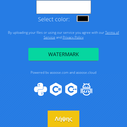
Λήψης