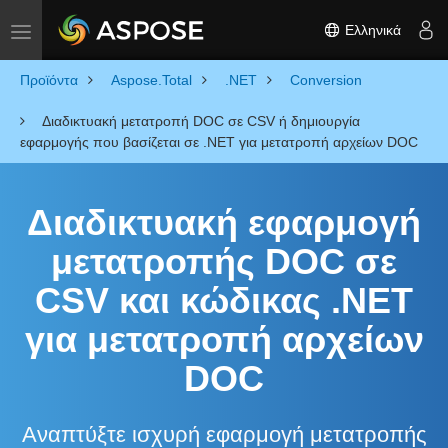
Ελληνικά
Toggle navigation
Προϊόντα
Aspose.Total
.NET
Conversion
Διαδικτυακή μετατροπή DOC σε CSV ή δημιουργία
εφαρμογής που βασίζεται σε .NET για μετατροπή αρχείων DOC
Διαδικτυακή εφαρμογή
μετατροπής DOC σε
CSV και κώδικας .NET
για μετατροπή αρχείων
DOC
Αναπτύξτε ισχυρή εφαρμογή μετατροπής