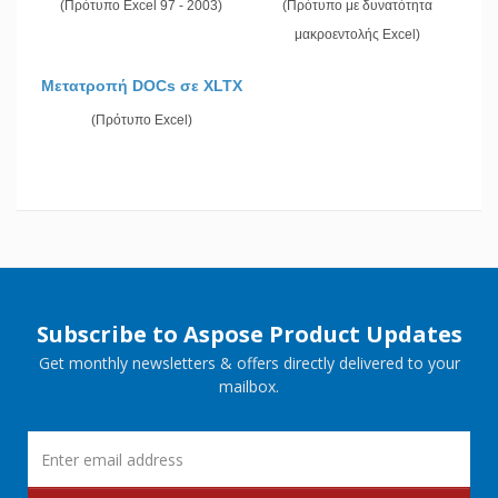
(Πρότυπο Excel 97 - 2003)
(Πρότυπο με δυνατότητα
μακροεντολής Excel)
Μετατροπή DOCs σε XLTX
(Πρότυπο Excel)
Subscribe to Aspose Product Updates
Get monthly newsletters & offers directly delivered to your
mailbox.