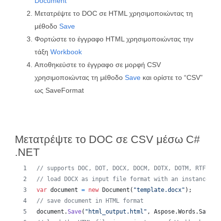
Document
Μετατρέψτε το DOC σε HTML χρησιμοποιώντας τη
μέθοδο
Save
Φορτώστε το έγγραφο HTML χρησιμοποιώντας την
τάξη
Workbook
Αποθηκεύστε το έγγραφο σε μορφή CSV
χρησιμοποιώντας τη μέθοδο
Save
και ορίστε το “CSV”
ως SaveFormat
Μετατρέψτε το DOC σε CSV μέσω C#
.NET
// supports DOC, DOT, DOCX, DOCM, DOTX, DOTM, RTF, Wo
// load DOCX as input file format with an instance of
var
document
=
new
Document
(
"template.docx"
)
;
// save document in HTML format
document
.
Save
(
"html_output.html"
,
Aspose
.
Words
.
SaveFo