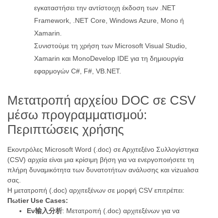
εγκαταστήσει την αντίστοιχη έκδοση των .NET
Framework, .NET Core, Windows Azure, Mono ή
Xamarin.
Συνιστούμε τη χρήση των Microsoft Visual Studio,
Xamarin και MonoDevelop IDE για τη δημιουργία
εφαρμογών C#, F#, VB.NET.
Μετατροπή αρχείου DOC σε CSV
μέσω προγραμματισμού:
Περιπτώσεις χρήσης
Εκοντρόλες Microsoft Word (.doc) σε Αρχιτεξένο Συλλογίστηκα
(CSV) αρχεία είναι μια κρίσιμη βήση για να ενεργοποιήσετε τη
πλήρη δυναμικότητα των δυνατοτήτων ανάλυσης και vizualισα
σας.
Η μετατροπή (.doc) αρχιτεξένων σε μορφή CSV επιτρέπει:
Πωtier Use Cases:
Εν输入分析
: Μετατροπή (.doc) αρχιτεξένων για να