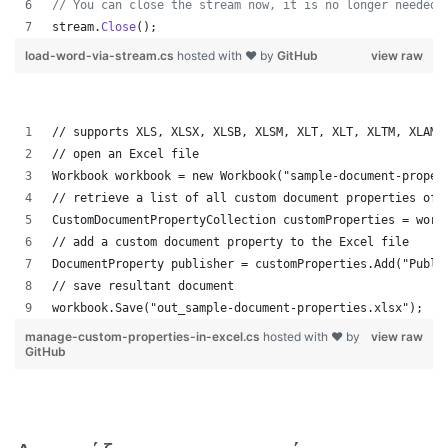
// You can close the stream now, it is no longer needed 
stream
.
Close
(
)
;
load-word-via-stream.cs
hosted with ❤ by
GitHub
view raw
// supports XLS, XLSX, XLSB, XLSM, XLT, XLT, XLTM, XLAM,
// open an Excel file
Workbook workbook = new Workbook("sample-document-proper
// retrieve a list of all custom document properties of 
CustomDocumentPropertyCollection customProperties = work
// add a custom document property to the Excel file
DocumentProperty publisher = customProperties.Add("Publi
// save resultant document
workbook.Save("out_sample-document-properties.xlsx");
manage-custom-properties-in-excel.cs
hosted with ❤ by
view raw
GitHub