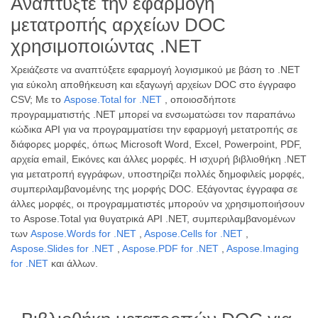
Αναπτύξτε την εφαρμογή
μετατροπής αρχείων DOC
χρησιμοποιώντας .NET
Χρειάζεστε να αναπτύξετε εφαρμογή λογισμικού με βάση το .NET
για εύκολη αποθήκευση και εξαγωγή αρχείων DOC στο έγγραφο
CSV; Με το
Aspose.Total for .NET
, οποιοσδήποτε
προγραμματιστής .NET μπορεί να ενσωματώσει τον παραπάνω
κώδικα API για να προγραμματίσει την εφαρμογή μετατροπής σε
διάφορες μορφές, όπως Microsoft Word, Excel, Powerpoint, PDF,
αρχεία email, Εικόνες και άλλες μορφές. Η ισχυρή βιβλιοθήκη .NET
για μετατροπή εγγράφων, υποστηρίζει πολλές δημοφιλείς μορφές,
συμπεριλαμβανομένης της μορφής DOC. Εξάγοντας έγγραφα σε
άλλες μορφές, οι προγραμματιστές μπορούν να χρησιμοποιήσουν
το Aspose.Total για θυγατρικά API .NET, συμπεριλαμβανομένων
των
Aspose.Words for .NET
,
Aspose.Cells for .NET
,
Aspose.Slides for .NET
,
Aspose.PDF for .NET
,
Aspose.Imaging
for .NET
και άλλων.