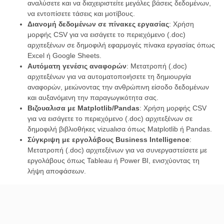
αναλύσετε και να διαχειριστείτε μεγάλες βάσεις δεδομένων,
να εντοπίσετε τάσεις και μοτίβους.
Διανομή δεδομένων σε πίνακες εργασίας
: Χρήση
μορφής CSV για να εισάγετε το περιεχόμενο (.doc)
αρχιτεξένων σε δημοφιλή εφαρμογές πίνακα εργασίας όπως
Excel ή Google Sheets.
Αυτόματη γενέσις αναφορών
: Μετατροπή (.doc)
αρχιτεξένων για να αυτοματοποιήσετε τη δημιουργία
αναφορών, μειώνοντας την ανθρώπινη είσοδο δεδομένων
και αυξανόμενη την παραγωγικότητα σας.
Βιζουαλισα με Matplotlib/Pandas
: Χρήση μορφής CSV
για να εισάγετε το περιεχόμενο (.doc) αρχιτεξένων σε
δημοφιλή βιβλιοθήκες vizualισα όπως Matplotlib ή Pandas.
Σύγκριψη με εργολάβους Business Intelligence
:
Μετατροπή (.doc) αρχιτεξένων για να συνεργαστείσετε με
εργολάβους όπως Tableau ή Power BI, ενισχύοντας τη
λήψη αποφάσεων.