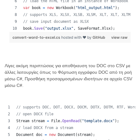
// load the HTML file in an instance of Workbook
var
book
=
new
Workbook
(
"html_output.html"
)
;
// supports XLS, XLSX, XLSB, XLSM, XLT, XLT, XLTM, XL
// save input document as XLSX
book
.
Save
(
"output.xlsx"
,
SaveFormat
.
Xlsx
)
;
convert-word-to-excel.cs
hosted with ❤ by
GitHub
view raw
Λίγες ακόμη περιπτώσεις για αποθήκευση του DOC στο CSV με
άλλες λειτουργίες όπως το Φόρτωση εγγράφου DOC από τη ροή
μέσω C#, Προσθήκη προσαρμοσμένων ιδιοτήτων σε αρχείο CSV
μέσω C#.
// supports DOC, DOT, DOCX, DOCM, DOTX, DOTM, RTF, WordM
// open DOCX file 
Stream
stream
=
File
.
OpenRead
(
"template.docx"
)
;
// load DOCX from a stream 
Document
doc
=
new
Document
(
stream
)
;