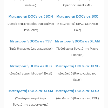
φύλλων)
OpenDocument XML)
Μετατροπή DOCs σε JSON
Μετατροπή DOCs σε SXC
(Αρχείο σημειογραφίας αντικειμένου
(Υπολογιστικό φύλλο StarOffice
JavaScript)
Calc)
Μετατροπή DOCs σε TSV
Μετατροπή DOCs σε XLAM
(Τιμές διαχωρισμένες με καρτέλες)
(Πρόσθετο με δυνατότητα Macro-
Enabled)
Μετατροπή DOCs σε XLS
Μετατροπή DOCs σε XLSB
(Δυαδική μορφή Microsoft Excel)
(Δυαδικό βιβλίο εργασίας του
Excel)
Μετατροπή DOCs σε XLSM
Μετατροπή DOCs σε XLSX
(Υπολογιστικό φύλλο με
(Ανοίξτε το βιβλίο εργασίας XML)
δυνατότητα μακροεντολής)