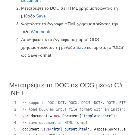
Document
Μετατρέψτε το DOC σε HTML χρησιμοποιώντας τη
μέθοδο
Save
Φορτώστε το έγγραφο HTML χρησιμοποιώντας την
τάξη
Workbook
Αποθηκεύστε το έγγραφο σε μορφή ODS
χρησιμοποιώντας τη μέθοδο
Save
και ορίστε το “ODS”
ως SaveFormat
Μετατρέψτε το DOC σε ODS μέσω C#
.NET
// supports DOC, DOT, DOCX, DOCM, DOTX, DOTM, RTF, Wo
// load DOCX as input file format with an instance of
var
document
=
new
Document
(
"template.docx"
)
;
// save document in HTML format
document
.
Save
(
"html_output.html"
,
Aspose
.
Words
.
SaveFo