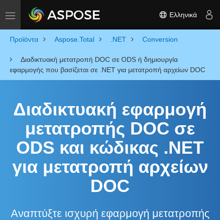
Ελληνικά
Toggle navigation
Προϊόντα
Aspose.Total
.NET
Conversion
Διαδικτυακή μετατροπή DOC σε ODS ή δημιουργία
εφαρμογής που βασίζεται σε .NET για μετατροπή αρχείων DOC
Διαδικτυακή εφαρμογή
μετατροπής DOC σε
ODS και κώδικας .NET
για μετατροπή αρχείων
DOC
Αναπτύξτε ισχυρή εφαρμογή μετατροπής