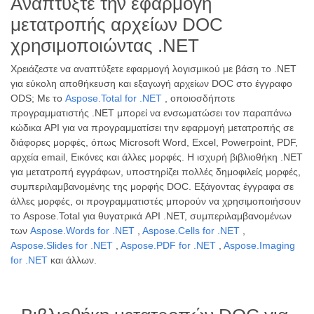
Αναπτύξτε την εφαρμογή
μετατροπής αρχείων DOC
χρησιμοποιώντας .NET
Χρειάζεστε να αναπτύξετε εφαρμογή λογισμικού με βάση το .NET
για εύκολη αποθήκευση και εξαγωγή αρχείων DOC στο έγγραφο
ODS; Με το
Aspose.Total for .NET
, οποιοσδήποτε
προγραμματιστής .NET μπορεί να ενσωματώσει τον παραπάνω
κώδικα API για να προγραμματίσει την εφαρμογή μετατροπής σε
διάφορες μορφές, όπως Microsoft Word, Excel, Powerpoint, PDF,
αρχεία email, Εικόνες και άλλες μορφές. Η ισχυρή βιβλιοθήκη .NET
για μετατροπή εγγράφων, υποστηρίζει πολλές δημοφιλείς μορφές,
συμπεριλαμβανομένης της μορφής DOC. Εξάγοντας έγγραφα σε
άλλες μορφές, οι προγραμματιστές μπορούν να χρησιμοποιήσουν
το Aspose.Total για θυγατρικά API .NET, συμπεριλαμβανομένων
των
Aspose.Words for .NET
,
Aspose.Cells for .NET
,
Aspose.Slides for .NET
,
Aspose.PDF for .NET
,
Aspose.Imaging
for .NET
και άλλων.