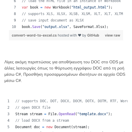
// load the HTML file in an instance of Workbook
var
book
=
new
Workbook
(
"html_output.html"
)
;
// supports XLS, XLSX, XLSB, XLSM, XLT, XLT, XLTM, XL
// save input document as XLSX
book
.
Save
(
"output.xlsx"
,
SaveFormat
.
Xlsx
)
;
convert-word-to-excel.cs
hosted with ❤ by
GitHub
view raw
Λίγες ακόμη περιπτώσεις για αποθήκευση του DOC στο ODS με
άλλες λειτουργίες όπως το Φόρτωση εγγράφου DOC από τη ροή
μέσω C#, Προσθήκη προσαρμοσμένων ιδιοτήτων σε αρχείο ODS
μέσω C#.
// supports DOC, DOT, DOCX, DOCM, DOTX, DOTM, RTF, WordM
// open DOCX file 
Stream
stream
=
File
.
OpenRead
(
"template.docx"
)
;
// load DOCX from a stream 
Document
doc
=
new
Document
(
stream
)
;