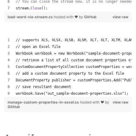
// You can close the stream now, it is no longer needed 
stream
.
Close
(
)
;
load-word-via-stream.cs
hosted with ❤ by
GitHub
view raw
// supports XLS, XLSX, XLSB, XLSM, XLT, XLT, XLTM, XLAM,
// open an Excel file
Workbook workbook = new Workbook("sample-document-proper
// retrieve a list of all custom document properties of 
CustomDocumentPropertyCollection customProperties = work
// add a custom document property to the Excel file
DocumentProperty publisher = customProperties.Add("Publi
// save resultant document
workbook.Save("out_sample-document-properties.xlsx");
manage-custom-properties-in-excel.cs
hosted with ❤ by
view raw
GitHub