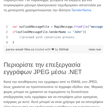
παραληπτών. Για παράδειγμα, μπορείτε να ελέγξετε για ένα
συγκεκριμένο μήνυμα ηλεκτρονικού ταχυδρομείου αποστολέα για
τη μετατροπή χρησιμοποιώντας την ιδιότητα
SenderName
.
var
outlookMessageFile
=
MapiMessage
.
FromFile
(
"message.m
if
(
outlookMessageFile
.
SenderName
==
"John"
)
{
//proceed with conversion process
}
parse-email-files.cs
hosted with ❤ by
GitHub
view raw
Περιορίστε την επεξεργασία
εγγράφων JPEG μέσω .NET
Κατά την αποθήκευση του εγγράφου από το EMAIL στο JPEG,
ίσως χρειαστεί να προστατεύσετε το έγγραφο εξόδου σας. Μερικές
φορές μπορεί να χρειαστεί να περιορίσετε τη δυνατότητα
επεξεργασίας ενός εγγράφου και να επιτρέψετε μόνο ορισμένες
ενέργειες με αυτό. Αυτό μπορεί να είναι χρήσιμο για να αποτρέψετε
άλλα άτομα από την επεξεργασία ευαίσθητων και εμπιστευτικών