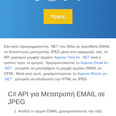
Λήψης
Εάν είστε προγραμματιστής .NET που θέλει να προσθέσει EMAIL
σε δυνατότητες μετατροπής JPEG μέσα στις εφαρμογές σας, τα
API χειρισμού μορφής αρχείου
Aspose.Total for .NET
είναι ο
τρόπος προς τα εμπρός. Χρησιμοποιώντας το
Aspose.Email for
.NET
, μπορείτε να μετατρέψετε τη μορφή αρχείου EMAIL σε
HTML. Μετά από αυτό, χρησιμοποιώντας το
Aspose.Words για
.NET
, μπορείτε να αποδώσετε την HTML σε JPEG.
C# API για Μετατροπή EMAIL σε
JPEG
Ανοίξτε το αρχείο EMAIL χρησιμοποιώντας την τάξη