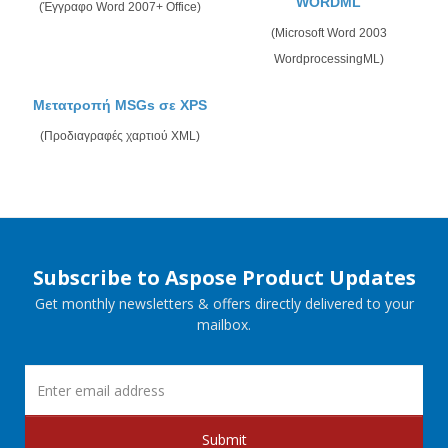
WORDML
(Έγγραφο Word 2007+ Office)
(Microsoft Word 2003
WordprocessingML)
Μετατροπή MSGs σε XPS
(Προδιαγραφές χαρτιού XML)
Subscribe to Aspose Product Updates
Get monthly newsletters & offers directly delivered to your
mailbox.
Submit