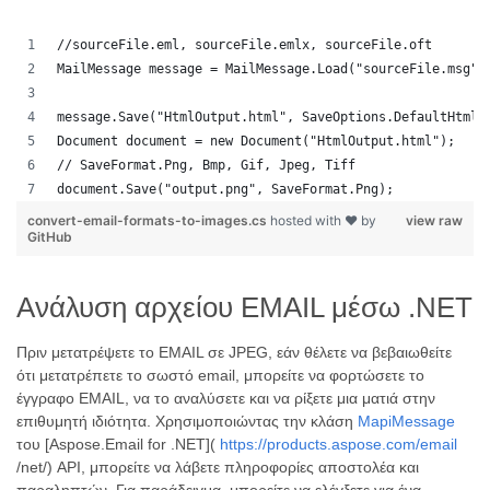
//sourceFile.eml, sourceFile.emlx, sourceFile.oft
MailMessage message = MailMessage.Load("sourceFile.msg")
message.Save("HtmlOutput.html", SaveOptions.DefaultHtml)
Document document = new Document("HtmlOutput.html");
// SaveFormat.Png, Bmp, Gif, Jpeg, Tiff
document.Save("output.png", SaveFormat.Png); 
convert-email-formats-to-images.cs
hosted with ❤ by
view raw
GitHub
Ανάλυση αρχείου EMAIL μέσω .NET
Πριν μετατρέψετε το EMAIL σε JPEG, εάν θέλετε να βεβαιωθείτε
ότι μετατρέπετε το σωστό email, μπορείτε να φορτώσετε το
έγγραφο EMAIL, να το αναλύσετε και να ρίξετε μια ματιά στην
επιθυμητή ιδιότητα. Χρησιμοποιώντας την κλάση
MapiMessage
του [Aspose.Email for .NET](
https://products.aspose.com/email
/net/) API, μπορείτε να λάβετε πληροφορίες αποστολέα και