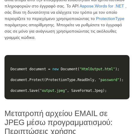
πληροφοριών στο έγγραφό σας. Το API
Aspose.Words for .NET
,
σάς δίνει τη δυνατότητα να ελέγχετε τον τρόπο με τον οποίο
περιορίζετε το περιεχόμενο χρησιμοποιώντας το
ProtectionType
παράμετρος απαρίθμησης. Μπορείτε να ρυθμίσετε το έγγραφό
σας σε μόνο για ανάγνωση χρησιμοποιώντας τις ακόλουθες
γραμμές κώδικα.
Document
document
=
new
Document
(
"HtmlOutput.html"
);
document
.
Protect
(
ProtectionType
.
ReadOnly
,
"password"
);
document
.
Save
(
"output.jpeg"
,
SaveFormat
.
Jpeg
);
Μετατροπή αρχείου EMAIL σε
JPEG μέσω προγραμματισμού:
Περιπτώσεις χρήσης