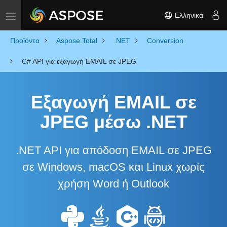
Ελληνικά
Toggle navigation
Προϊόντα
Aspose.Total
.NET
Conversion
C# API για εξαγωγή EMAIL σε JPEG
Εξαγωγή EMAIL σε
JPEG μέσω .NET
.NET API για απόδοση EMAIL σε JPEG
σε Windows, macOS και Linux χωρίς
χρήση Word ή Outlook