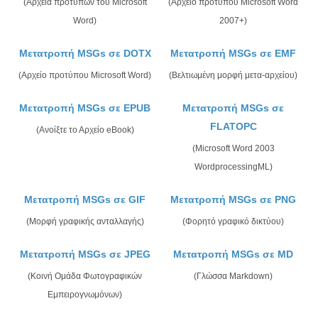
(Αρχεία προτύπων του Microsoft
(Αρχείο προτύπου Microsoft Word
Word)
2007+)
Μετατροπή MSGs σε DOTX
Μετατροπή MSGs σε EMF
(Αρχείο προτύπου Microsoft Word)
(Βελτιωμένη μορφή μετα-αρχείου)
Μετατροπή MSGs σε EPUB
Μετατροπή MSGs σε
FLATOPC
(Ανοίξτε το Αρχείο eBook)
(Microsoft Word 2003
WordprocessingML)
Μετατροπή MSGs σε GIF
Μετατροπή MSGs σε PNG
(Μορφή γραφικής ανταλλαγής)
(Φορητό γραφικό δικτύου)
Μετατροπή MSGs σε JPEG
Μετατροπή MSGs σε MD
(Κοινή Ομάδα Φωτογραφικών
(Γλώσσα Markdown)
Εμπειρογνωμόνων)