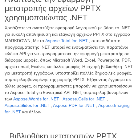
μετατροπής αρχείων PPTX
χρησιμοποιώντας .NET
Χρειάζεστε να αναπτύξετε εφαρμογή λογισμικού με βάση το .NET
για εύκολη αποθήκευση και εξαγωγή αρχείων PPTX στο έγγραφο
MARKDOWN; Με το
Aspose.Total for .NET
, οποιοσδήποτε
προγραμματιστής .NET μπορεί να ενσωματώσει τον παραπάνω
κώδικα API για να προγραμματίσει την εφαρμογή μετατροπής σε
διάφορες μορφές, όπως Microsoft Word, Excel, Powerpoint, PDF,
αρχεία email, Εικόνες και άλλες μορφές. Η ισχυρή βιβλιοθήκη .NET
για μετατροπή εγγράφων, υποστηρίζει πολλές δημοφιλείς μορφές,
συμπεριλαμβανομένης της μορφής PPTX. Εξάγοντας έγγραφα σε
άλλες μορφές, οι προγραμματιστές μπορούν να χρησιμοποιήσουν
το Aspose.Total για θυγατρικά API .NET, συμπεριλαμβανομένων
των
Aspose.Words for .NET
,
Aspose.Cells for .NET
,
Aspose.Slides for .NET
,
Aspose.PDF for .NET
,
Aspose.Imaging
for .NET
και άλλων.
Βιβλιοθήκη μετατροπών PPTX