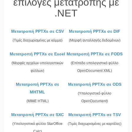
επιλογές μετατροπής με
.NET
Μετατροπή PPTXs σε CSV
Μετατροπή PPTXs σε DIF
(Τιμές διαχωρισμένες με κόμμα)
(Μορφή ανταλλαγής δεδομένων)
Μετατροπή PPTXs σε Excel
Μετατροπή PPTXs σε FODS
(Μορφές αρχείων υπολογιστικών
(Επίπεδο υπολογιστικό φύλλο
φύλλων)
OpenDocument XML)
Μετατροπή PPTXs σε
Μετατροπή PPTXs σε ODS
MHTML
(Υπολογιστικό φύλλο
(MIME HTML)
OpenDocument)
Μετατροπή PPTXs σε SXC
Μετατροπή PPTXs σε TSV
(Υπολογιστικό φύλλο StarOffice
(Τιμές διαχωρισμένες με καρτέλες)
Calc)