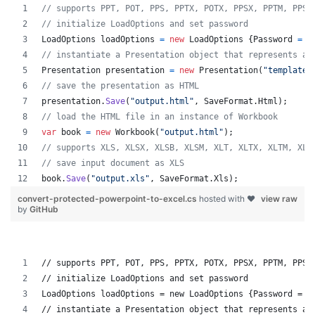
// supports PPT, POT, PPS, PPTX, POTX, PPSX, PPTM, PPSM
// initialize LoadOptions and set password
LoadOptions
loadOptions
=
new
LoadOptions
{
Password
=
"
// instantiate a Presentation object that represents a 
Presentation
presentation
=
new
Presentation
(
"template.
// save the presentation as HTML
presentation
.
Save
(
"output.html"
,
SaveFormat
.
Html
)
;
// load the HTML file in an instance of Workbook
var
book
=
new
Workbook
(
"output.html"
)
;
// supports XLS, XLSX, XLSB, XLSM, XLT, XLTX, XLTM, XLA
// save input document as XLS
book
.
Save
(
"output.xls"
,
SaveFormat
.
Xls
)
;
convert-protected-powerpoint-to-excel.cs
hosted with ❤
view raw
by
GitHub
// supports PPT, POT, PPS, PPTX, POTX, PPSX, PPTM, PPSM
// initialize LoadOptions and set password
LoadOptions loadOptions = new LoadOptions {Password = "
// instantiate a Presentation object that represents a 