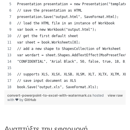
Presentation presentation = new Presentation("template.
// save the presentation as HTML
presentation.Save("output.html", SaveFormat.Html);
// load the HTML file in an instance of Workbook
var book = new Workbook("output.html");
// get the first default sheet
var sheet = book.Worksheets[0];
// add a new shape to ShapesCollection of Worksheet
var wordart = sheet.Shapes.AddTextEffect(MsoPresetTextE
"CONFIDENTIAL", "Arial Black", 50, false, true, 18, 8, 
// supports XLS, XLSX, XLSB, XLSM, XLT, XLTX, XLTM, XLA
// save input document as XLS
book.Save("output.xls", SaveFormat.Xls);
convert-powerpoint-to-excel-with-watermark.cs
hosted
view raw
with ❤ by
GitHub
Αναπτύξτε την εφαρμογή