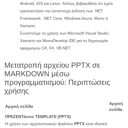
Android, iOS και Linux. Απλώς βεβαιωθείτε ότι έχετε
εγκαταστήσει την αντίστοιχη έκδοση των .NET
Framework, .NET Core, Windows Azure, Mono ή
Xamarin.
Συνιστούμε τη χρήση των Microsoft Visual Studio,
Xamarin και MonoDevelop IDE για τη δημιουργία
εφαρμογών C#, F#, VB.NET.
Μετατροπή αρχείου PPTX σε
MARKDOWN μέσω
προγραμματισμού: Περιπτώσεις
χρήσης
Αρχική
Αρχική σελίδα
σελίδα
ΠΡΕΖΕΝΤέσιον ΤEMPLATE (PPTX)
Η χρήση των αρχιτεκτονικών файлών
PPTX
είναι ιδανική