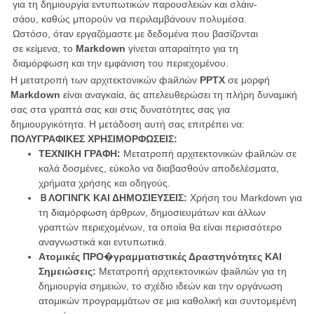
για τη δημιουργία εντυπωτικών παρουσλειών και σλάιν-
σάου, καθώς μπορούν να περιλαμβάνουν πολυμέσα.
Ωστόσο, όταν εργαζόμαστε με δεδομένα που βασίζονται
σε κείμενα, το
Markdown
γίνεται απαραίτητο για τη
διαμόρφωση και την εμφάνιση του περιεχομένου.
Η μετατροπή των αρχιτεκτονικών файлών
PPTX
σε μορφή
Markdown
είναι αναγκαία, άς απελευθερώσει τη πλήρη δυναμική
σας στα γραπτά σας και στις δυνατότητες σας για
δημιουργικότητα. Η μετάδοση αυτή σας επιτρέπει να:
ΠΟΛΥΓΡΑΦΙΚΕΣ ΧΡΗΣΙΜΟΡΦΩΣΕΙΣ:
ΤΕΧΝΙΚΗ ΓΡΑΦΗ:
Μετατροπή αρχιτεκτονικών файлών σε
καλά δοσμένες, εύκολο να διαβασθούν αποδελέσματα,
χρήματα χρήσης και οδηγούς.
ＢΛΟΓΙΝΓΚ ΚΑΙ ΔΗΜΟΣΙΕΥΣΕΙΣ:
Χρήση του Markdown για
τη διαμόρφωση άρθρων, δημοσιευμάτων και άλλων
γραπτών περιεχομένων, τα οποία θα είναι περισσότερο
αναγνωστικά και εντυπωτικά.
Ατομικές ΠΡΟ�γραμματιστικές Δραστηνότητες ΚΑΙ
Σημειώσεις:
Μετατροπή αρχιτεκτονικών файлών για τη
δημιουργία σημειών, το σχέδιο ιδεών και την οργάνωση
ατομικών προγραμμάτων σε μια καθολική και συντομεμένη