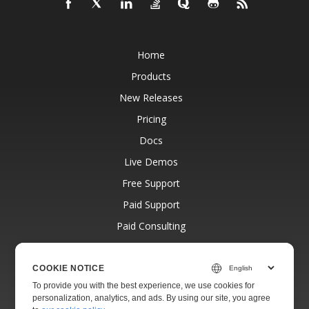
Home
Products
New Releases
Pricing
Docs
Live Demos
Free Support
Paid Support
Paid Consulting
Blog
Websites
COOKIE NOTICE
To provide you with the best experience, we use cookies for
About
personalization, analytics, and ads. By using our site, you agree