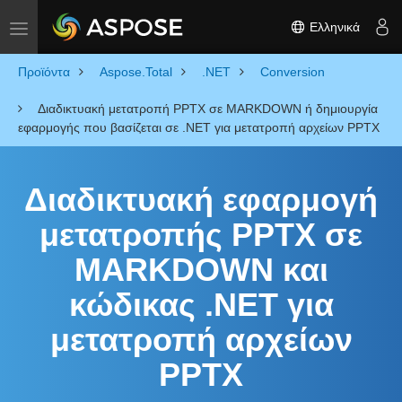
Ελληνικά
Toggle navigation
Προϊόντα
Aspose.Total
.NET
Conversion
Διαδικτυακή μετατροπή PPTX σε MARKDOWN ή δημιουργία
εφαρμογής που βασίζεται σε .NET για μετατροπή αρχείων PPTX
Διαδικτυακή εφαρμογή
μετατροπής PPTX σε
MARKDOWN και
κώδικας .NET για
μετατροπή αρχείων
PPTX