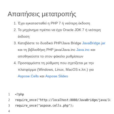
Απαιτήσεις μετατροπής
Έχει εγκατασταθεί η PHP 7 ή νεότερη έκδοση
Το μηχάνημα πρέπει να έχει Oracle JDK 7 ή νεότερη
έκδοση
Κατεβάστε το δυαδικό PHP/Java Bridge
JavaBridge.jar
και τη βιβλιοθήκη PHP java/Java.inc
Java.inc
και
αποθηκεύστε το στον φάκελο ρυθμίσεων
Προσαρμόστε τη ρύθμιση που σχετίζεται με την
πλατφόρμα (Windows, Linux, MacOS κ.λπ.) για
Aspose.Cells
και
Aspose.Slides
<?php
require_once("http://localhost:8080/JavaBridge/java/Jav
require_once("aspose.cells.php");