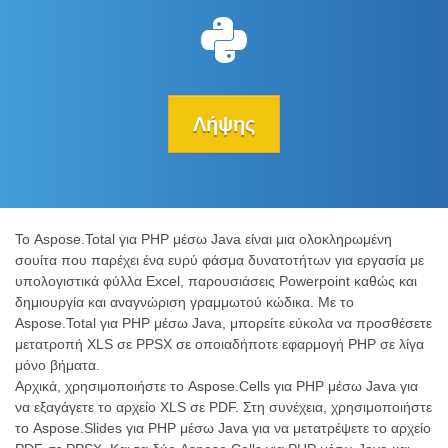
Λήψης
Το Aspose.Total για PHP μέσω Java είναι μια ολοκληρωμένη
σουίτα που παρέχει ένα ευρύ φάσμα δυνατοτήτων για εργασία με
υπολογιστικά φύλλα Excel, παρουσιάσεις Powerpoint καθώς και
δημιουργία και αναγνώριση γραμμωτού κώδικα. Με το
Aspose.Total για PHP μέσω Java, μπορείτε εύκολα να προσθέσετε
μετατροπή XLS σε PPSX σε οποιαδήποτε εφαρμογή PHP σε λίγα
μόνο βήματα.
Αρχικά, χρησιμοποιήστε το Aspose.Cells για PHP μέσω Java για
να εξαγάγετε το αρχείο XLS σε PDF. Στη συνέχεια, χρησιμοποιήστε
το Aspose.Slides για PHP μέσω Java για να μετατρέψετε το αρχείο