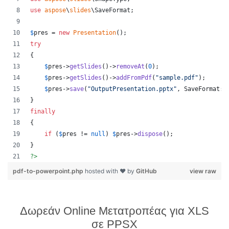
use
aspose
\
slides
\
SaveFormat
;
$
pres
 = 
new
Presentation
();
try
{
$
pres
->
getSlides
()->
removeAt
(
0
);
$
pres
->
getSlides
()->
addFromPdf
(
"
sample.pdf
"
);
$
pres
->
save
(
"
OutputPresentation.pptx
"
, SaveFormat::
}
finally
{
if
 (
$
pres
 != 
null
) 
$
pres
->
dispose
();
}
?>
pdf-to-powerpoint.php
hosted with ❤ by
GitHub
view raw
Δωρεάν Online Μετατροπέας για XLS
σε PPSX