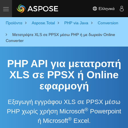
Ελληνικά
Toggle navigation
Προϊόντα
Aspose.Total
PHP via Java
Conversion
Μετατρέψτε XLS σε PPSX μέσω PHP ή με δωρεάν Online
Converter
PHP API για μετατροπή
XLS σε PPSX ή Online
εφαρμογή
Εξαγωγή εγγράφου XLS σε PPSX μέσω
®
PHP χωρίς χρήση Microsoft
Powerpoint
®
ή Microsoft
Excel.