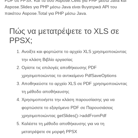
PDF σε PPSX. Και τα δύο Aspose.Cells για PHP μέσω Java και
Aspose.Slides για PHP μέσω Java είναι θυγατρικά API του
πακέτου Aspose.Total για PHP μέσω Java.
Πώς να μετατρέψετε το XLS σε
PPSX;
Ανοίξτε και φορτώστε το αρχείο XLS χρησιμοποιώντας
την κλάση Βιβλίο εργασίας
Ορίστε τις επιλογές αποθήκευσης PDF
χρησιμοποιώντας το αντικείμενο PdfSaveOptions
Αποθηκεύστε το αρχείο XLS σε PDF χρησιμοποιώντας
τη μέθοδο αποθήκευσης
Χρησιμοποιήστε την κλάση παρουσίασης για να
φορτώσετε το εξαγόμενο PDF σε Παρουσιάσεις
χρησιμοποιώντας getSlides()->addFromPdf
Καλέστε τη μέθοδο αποθήκευσης για να τη
μετατρέψετε σε μορφή PPSX