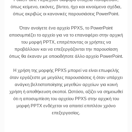
όπως κείμενο, εικόνες, βίντεο, ήχο και κινούμενα σχέδια,
όπως ακριβώς οι κανονικές παρουσιάσεις PowerPoint.
Όταν ανοίγετε ένα αρχείο PPXS, το PowerPoint
αποσυμπιέζει το αρχείο για να το επαναφέρει στην αρχική
του μορφή PPTX, επιτρέποντας οι χρήστες να
προβάλλουν και να επεξεργάζονται την παρουσίαση
όπως θα έκαναν με οποιοδήποτε άλλο αρχείο PowerPoint.
Η χρήση της μορφής PPXS μπορεί να είναι επωφελής
όταν εργάζεστε με μεγάλες παρουσιάσεις ή όταν υπάρχει
ανάγκη βελτιστοποίησης μεγεθών αρχείων για κοινή
χρήση ή αποθήκευση σκοποί. Ωστόσο, αξίζει να σημειωθεί
ότι η αποσυμπίεση του αρχείου PPXS στην αρχική του
μορφή PPTX ενδέχεται να απαιτεί επιπλέον χρόνο
επεξεργασίας.