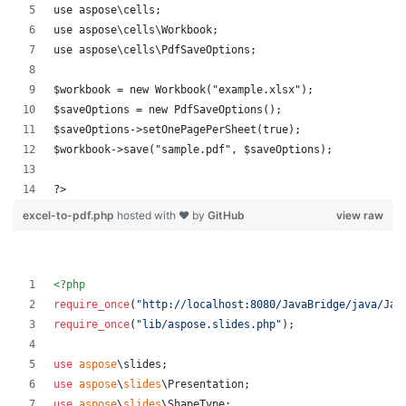
use aspose\cells;
use aspose\cells\Workbook;
use aspose\cells\PdfSaveOptions;
$workbook = new Workbook("example.xlsx");
$saveOptions = new PdfSaveOptions();
$saveOptions->setOnePagePerSheet(true);
$workbook->save("sample.pdf", $saveOptions);
?>
excel-to-pdf.php
hosted with ❤ by
GitHub
view raw
<?php
require_once
(
"
http://localhost:8080/JavaBridge/java/Jav
require_once
(
"
lib/aspose.slides.php
"
);
use
aspose
\
slides
;
use
aspose
\
slides
\
Presentation
;
use
aspose
\
slides
\
ShapeType
;