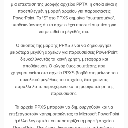
μια επέκταση της μορφής αρχείου PPTX, η οποία είναι η
προεπιλεγμένη μορφή αρχείου για παρουσιάσεις
PowerPoint. Το “S” στο PPXS σημαίνει “συμπιεσμένο”,
υποδεικνύοντας ότι το αρχείο έχει υποστεί συμπίεση για
να μειωθεί το μέγεθός του.
Ο σκοπός της μορφής PPXS είναι να δημιουργήσει
μικρότερα μεγέθη αρχείων για παρουσιάσεις PowerPoint,
διευκολύνοντάς τα κοινή χρήση, μεταφορά και
αποθήκευση. Ο αλγόριθμος συμπίεσης που
χρησιμοποιείται στα αρχεία PPXS βοηθά στη μείωση του
συνολικού μεγέθους του αρχείου, διατηρώντας
παράλληλα το περιεχόμενο και τη μορφοποίηση της
παρουσίασης.
Τα αρχεία PPXS μπορούν να δημιουργηθούν και να
επεξεργαστούν χρησιμοποιώντας το Microsoft PowerPoint
ή άλλο λογισμικό που υποστηρίζει τη μορφή αρχείου
PowerPoint. Περιέχουν διάφορα στοιχεία πολυμέσων,