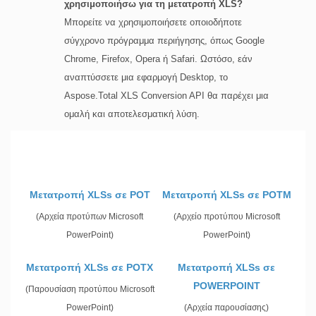
χρησιμοποιήσω για τη μετατροπή XLS?
Μπορείτε να χρησιμοποιήσετε οποιοδήποτε
σύγχρονο πρόγραμμα περιήγησης, όπως Google
Chrome, Firefox, Opera ή Safari. Ωστόσο, εάν
αναπτύσσετε μια εφαρμογή Desktop, το
Aspose.Total XLS Conversion API θα παρέχει μια
ομαλή και αποτελεσματική λύση.
Μετατροπή XLSs σε POT
Μετατροπή XLSs σε POTM
(Αρχεία προτύπων Microsoft
(Αρχείο προτύπου Microsoft
PowerPoint)
PowerPoint)
Μετατροπή XLSs σε POTX
Μετατροπή XLSs σε
POWERPOINT
(Παρουσίαση προτύπου Microsoft
PowerPoint)
(Αρχεία παρουσίασης)