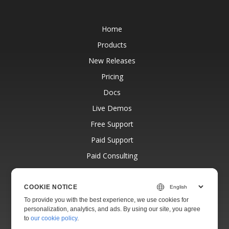
Home
Products
New Releases
Pricing
Docs
Live Demos
Free Support
Paid Support
Paid Consulting
Blog
Websites
COOKIE NOTICE
To provide you with the best experience, we use cookies for
About
personalization, analytics, and ads. By using our site, you agree
to
our cookie policy
.