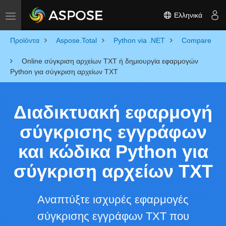
Ελληνικά
Toggle navigation
Προϊόντα
Aspose.Total
Python via .NET
Compare
Online σύγκριση αρχείων TXT ή δημιουργία εφαρμογών
Python για σύγκριση αρχείων TXT
Διαδικτυακή εφαρμογή
σύγκρισης εγγράφων
και κώδικα Python για
σύγκριση αρχείων TXT
Αναπτύξτε ισχυρές εφαρμογές
σύγκρισης εγγράφων TXT που