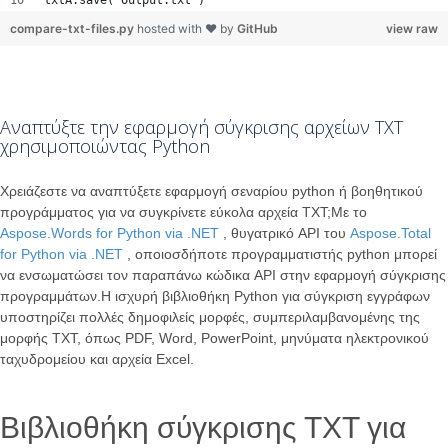
txtA.save("Output.txt")
compare-txt-files.py
hosted with ❤ by
GitHub
view raw
Αναπτύξτε την εφαρμογή σύγκρισης αρχείων TXT
χρησιμοποιώντας Python
Χρειάζεστε να αναπτύξετε εφαρμογή σεναρίου python ή βοηθητικού
προγράμματος για να συγκρίνετε εύκολα αρχεία TXT;Με το
Aspose.Words for Python via .NET
, θυγατρικό API του
Aspose.Total
for Python via .NET
, οποιοσδήποτε προγραμματιστής python μπορεί
να ενσωματώσει τον παραπάνω κώδικα API στην εφαρμογή σύγκρισης
προγραμμάτων.Η ισχυρή βιβλιοθήκη Python για σύγκριση εγγράφων
υποστηρίζει πολλές δημοφιλείς μορφές, συμπεριλαμβανομένης της
μορφής TXT, όπως PDF, Word, PowerPoint, μηνύματα ηλεκτρονικού
ταχυδρομείου και αρχεία Excel.
Βιβλιοθήκη σύγκρισης TXT για