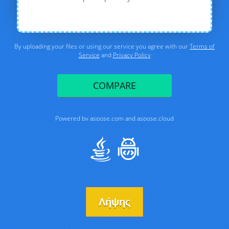
Λήψης