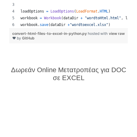
loadOptions
=
LoadOptions
(
LoadFormat
.
HTML
)
workbook
=
Workbook
(
dataDir
+
"wordtoHtml.html"
, 
loadO
workbook
.
save
(
dataDir
+
"wordtoexcel.xlsx"
)
convert-html-files-to-excel-in-python.py
hosted with
view raw
❤ by
GitHub
Δωρεάν Online Μετατροπέας για DOC
σε EXCEL