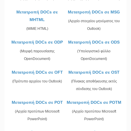
Μετατροπή DOCs σε
Μετατροπή DOCs σε MSG
MHTML
(Αρχείο στοιχείου μηνύματος του
(MIME HTML)
Outlook)
Μετατροπή DOCs σε ODP
Μετατροπή DOCs σε ODS
(Μορφή παρουσίασης
(Υπολογιστικό φύλλο
OpenDocument)
OpenDocument)
Μετατροπή DOCs σε OFT
Μετατροπή DOCs σε OST
(Πρότυπο αρχείου του Outlook)
(Πίνακας αποθήκευσης εκτός
σύνδεσης του Outlook)
Μετατροπή DOCs σε POT
Μετατροπή DOCs σε POTM
(Αρχεία προτύπων Microsoft
(Αρχείο προτύπου Microsoft
PowerPoint)
PowerPoint)