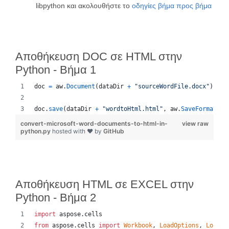
libpython και ακολουθήστε το
οδηγίες βήμα προς βήμα
Αποθήκευση DOC σε HTML στην
Python - Βήμα 1
doc
=
aw
.
Document
(
dataDir
+
"sourceWordFile.docx"
)
doc
.
save
(
dataDir
+
"wordtoHtml.html"
, 
aw
.
SaveFormat
.
HT
convert-microsoft-word-documents-to-html-in-
view raw
python.py
hosted with ❤ by
GitHub
Αποθήκευση HTML σε EXCEL στην
Python - Βήμα 2
import
aspose
.
cells
from
aspose
.
cells
import
Workbook
, 
LoadOptions
, 
LoadFo