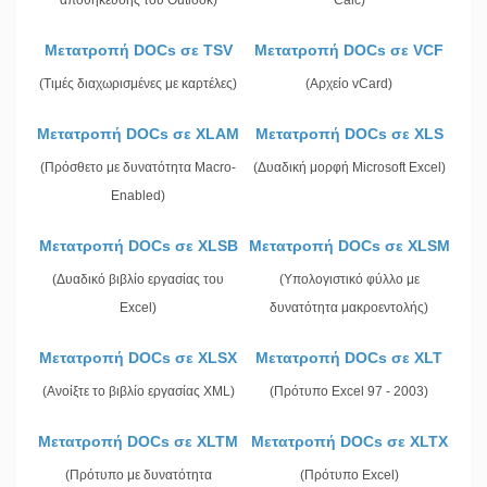
αποθήκευσης του Outlook)
Calc)
Μετατροπή DOCs σε TSV
Μετατροπή DOCs σε VCF
(Τιμές διαχωρισμένες με καρτέλες)
(Αρχείο vCard)
Μετατροπή DOCs σε XLAM
Μετατροπή DOCs σε XLS
(Πρόσθετο με δυνατότητα Macro-
(Δυαδική μορφή Microsoft Excel)
Enabled)
Μετατροπή DOCs σε XLSB
Μετατροπή DOCs σε XLSM
(Δυαδικό βιβλίο εργασίας του
(Υπολογιστικό φύλλο με
Excel)
δυνατότητα μακροεντολής)
Μετατροπή DOCs σε XLSX
Μετατροπή DOCs σε XLT
(Ανοίξτε το βιβλίο εργασίας XML)
(Πρότυπο Excel 97 - 2003)
Μετατροπή DOCs σε XLTM
Μετατροπή DOCs σε XLTX
(Πρότυπο με δυνατότητα
(Πρότυπο Excel)