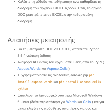
Καλέστε τη μέθοδο «αποθήκευση» ενώ καθορίζετε τη
διαδρομή του αρχείου EXCEL εξόδου. Έτσι, το αρχείο
DOC μετατρέπεται σε EXCEL στην καθορισμένη
διαδρομή
Απαιτήσεις μετατροπής
Για τη μετατροπή DOC σε EXCEL, απαιτείται Python
3.5 ή νεότερη έκδοση
Αναφορά API εντός του έργου απευθείας από το PyPI (
Aspose.Words
και
Aspose.Cells
)
Ή χρησιμοποιήστε τις ακόλουθες εντολές pip
pip
και
install aspose.words
pip install aspose-cells-
python
Επιπλέον, το λειτουργικό σύστημα Microsoft Windows
ή Linux (δείτε περισσότερα για
Words
και
Cells
) και για
Linux ελέγξτε τις πρόσθετες απαιτήσεις για gcc και