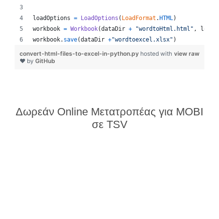
loadOptions
=
LoadOptions
(
LoadFormat
.
HTML
)
workbook
=
Workbook
(
dataDir
+
"wordtoHtml.html"
, 
loadO
workbook
.
save
(
dataDir
+
"wordtoexcel.xlsx"
)
convert-html-files-to-excel-in-python.py
hosted with
view raw
❤ by
GitHub
Δωρεάν Online Μετατροπέας για MOBI
σε TSV