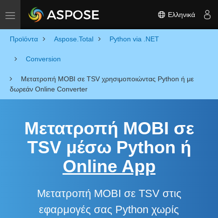
Ελληνικά
Toggle navigation
Προϊόντα
Aspose.Total
Python via .NET
Conversion
Μετατροπή MOBI σε TSV χρησιμοποιώντας Python ή με
δωρεάν Online Converter
Μετατροπή MOBI σε
TSV μέσω Python ή
Online App
Μετατροπή MOBI σε TSV στις
εφαρμογές σας Python χωρίς