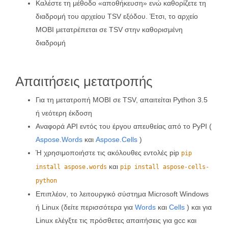
Καλέστε τη μέθοδο «αποθήκευση» ενώ καθορίζετε τη
διαδρομή του αρχείου TSV εξόδου. Έτσι, το αρχείο
MOBI μετατρέπεται σε TSV στην καθορισμένη
διαδρομή
Απαιτήσεις μετατροπής
Για τη μετατροπή MOBI σε TSV, απαιτείται Python 3.5
ή νεότερη έκδοση
Αναφορά API εντός του έργου απευθείας από το PyPI (
Aspose.Words
και
Aspose.Cells
)
Ή χρησιμοποιήστε τις ακόλουθες εντολές pip
pip
και
install aspose.words
pip install aspose-cells-
python
Επιπλέον, το λειτουργικό σύστημα Microsoft Windows
ή Linux (δείτε περισσότερα για
Words
και
Cells
) και για
Linux ελέγξτε τις πρόσθετες απαιτήσεις για gcc και