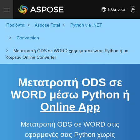
Ελληνικά
Toggle navigation
Προϊόντα
Aspose.Total
Python via .NET
Conversion
Μετατροπή ODS σε WORD χρησιμοποιώντας Python ή με
δωρεάν Online Converter
Μετατροπή ODS σε
WORD μέσω Python ή
Online App
Μετατροπή ODS σε WORD στις
εφαρμογές σας Python χωρίς