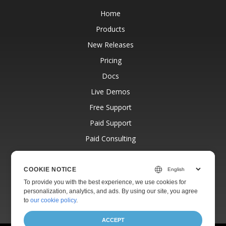
Home
Products
New Releases
Pricing
Docs
Live Demos
Free Support
Paid Support
Paid Consulting
Blog
Websites
COOKIE NOTICE
To provide you with the best experience, we use cookies for
About
personalization, analytics, and ads. By using our site, you agree
to
our cookie policy
.
ACCEPT