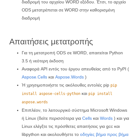
διαδρομή του αρχείου WORD εξόδου. Έτσι, το αρχείο
ODS μετατρέπεται σε WORD στην καθορισμένη
διαδρομή
Απαιτήσεις μετατροπής
Για τη μετατροπή ODS σε WORD, απαιτείται Python
3.5 ή νεότερη έκδοση
Αναφορά API εντός του έργου απευθείας από το PyPI (
Aspose.Cells
και
Aspose.Words
)
Ή χρησιμοποιήστε τις ακόλουθες εντολές pip
pip
και
install aspose-cells-python
pip install
aspose.words
Επιπλέον, το λειτουργικό σύστημα Microsoft Windows
ή Linux (δείτε περισσότερα για
Cells
και
Words
) και για
Linux ελέγξτε τις πρόσθετες απαιτήσεις για gcc και
libpython και ακολουθήστε το
οδηγίες βήμα προς βήμα