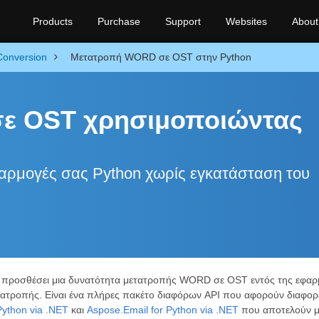
Products
Purchase
Support
Websites
About
Conversion
Μετατροπή WORD σε OST στην Python
ε OST χρησιμοποιώντας
ρμογές σας Python χωρίς εγκατάσταση του
α προσθέσει μια δυνατότητα μετατροπής WORD σε OST εντός της εφαρ
ετατροπής. Είναι ένα πλήρες πακέτο διαφόρων API που αφορούν διαφο
Python via .NET
και
Aspose.Email for Python via .NET
που αποτελούν μ