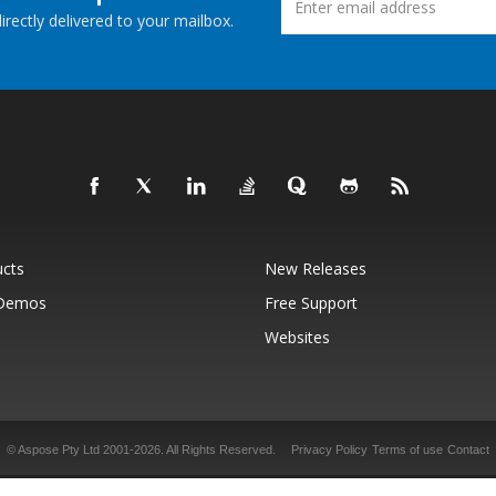
rectly delivered to your mailbox.
ucts
New Releases
 Demos
Free Support
Websites
© Aspose Pty Ltd 2001-2026.
All Rights Reserved.
Privacy Policy
Terms of use
Contact