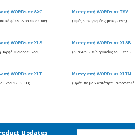
ροπή WORDs σε SXC
Μετατροπή WORDs σε TSV
στικό φύλλο StarOffice Calc)
(Τιμές διαχωρισμένες με καρτέλες)
ροπή WORDs σε XLS
Μετατροπή WORDs σε XLSB
 μορφή Microsoft Excel)
(Δυαδικό βιβλίο εργασίας του Excel)
ροπή WORDs σε XLT
Μετατροπή WORDs σε XLTM
ο Excel 97 - 2003)
(Πρότυπο με δυνατότητα μακροεντολή
Product Updates