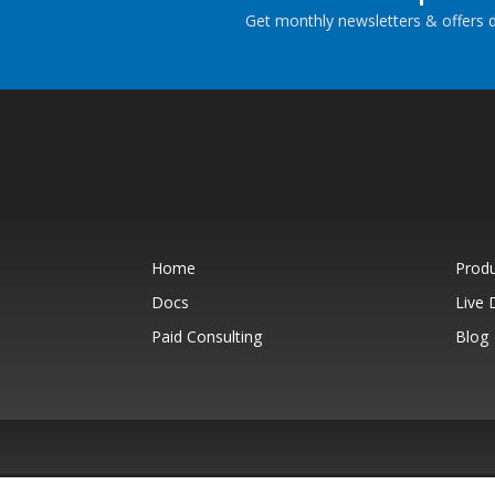
Get monthly newsletters & offers di
Home
Prod
Docs
Live
Paid Consulting
Blog