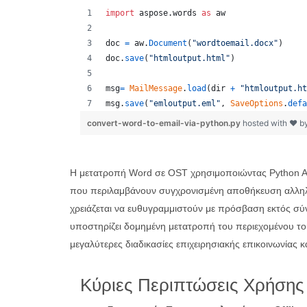
import
aspose
.
words
as
aw
doc
=
aw
.
Document
(
"wordtoemail.docx"
)
doc
.
save
(
"htmloutput.html"
)
msg
=
MailMessage
.
load
(
dir
+
"htmloutput.ht
msg
.
save
(
"emloutput.eml"
, 
SaveOptions
.
defa
convert-word-to-email-via-python.py
hosted with ❤ b
Η μετατροπή Word σε OST χρησιμοποιώντας Python API
που περιλαμβάνουν συγχρονισμένη αποθήκευση αλληλογ
χρειάζεται να ευθυγραμμιστούν με πρόσβαση εκτός σύ
υποστηρίζει δομημένη μετατροπή του περιεχομένου τ
μεγαλύτερες διαδικασίες επιχειρησιακής επικοινωνίας κ
Κύριες Περιπτώσεις Χρήσης