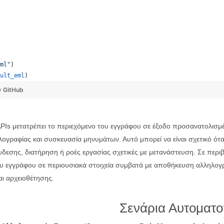
ml"
)
ult_eml
)
y
GitHub
s μετατρέπει το περιεχόμενο του εγγράφου σε έξοδο προσανατολισμέ
ραφίας και συσκευασία μηνυμάτων. Αυτό μπορεί να είναι σχετικό όταν
νδεσης, διατήρηση ή ροές εργασίας σχετικές με μετανάστευση. Σε περ
ου εγγράφου σε περιουσιακά στοιχεία συμβατά με αποθήκευση αλληλο
αι αρχειοθέτησης.
Σενάρια Αυτοματ