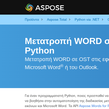
Προϊόντα
Aspose.Total
Python via .NET
Μετατροπή WORD σ
Python
Μετατροπή WORD σε OST στις εφα
®
Microsoft Word
ή του Outlook.
Για έναν προγραμματιστή Python, ποιος προσπαθεί ν
να βοηθήσει στην αυτοματοποίηση της διαδικασίας μ
εικόνων και Microsoft Word. Τα API
Aspose.Words for 