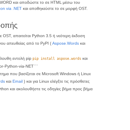
ίο WORD και αποδώστε το σε HTML μέσω του
hon via .NET
και αποθηκεύστε το σε μορφή OST.
ροπής
 OST, απαιτείται Python 3.5 ή νεότερη έκδοση
γου απευθείας από το PyPI (
Aspose.Words
και
λουθη εντολή pip
και
pip install aspose.words
for-Python-via-NET```
τημα που βασίζεται σε Microsoft Windows ή Linux
rds
και
Email
) και για Linux ελέγξτε τις πρόσθετες
bpython και ακολουθήστε τις οδηγίες βήμα προς βήμα