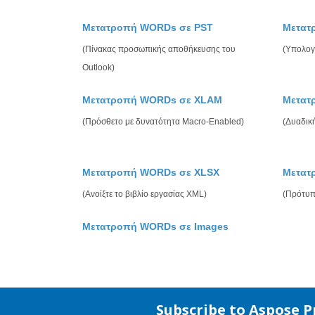
Μετατροπή WORDs σε PST
Μετατ
(Πίνακας προσωπικής αποθήκευσης του
(Υπολογι
Outlook)
Μετατροπή WORDs σε XLAM
Μετατ
(Πρόσθετο με δυνατότητα Macro-Enabled)
(Δυαδική
Μετατροπή WORDs σε XLSX
Μετατ
(Ανοίξτε το βιβλίο εργασίας XML)
(Πρότυπ
Μετατροπή WORDs σε Images
Subscribe to Aspose 