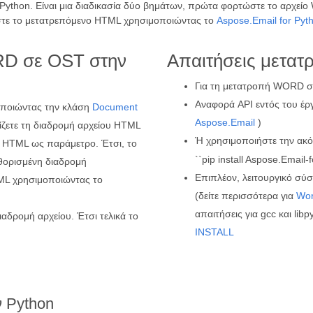
 Python. Είναι μια διαδικασία δύο βημάτων, πρώτα φορτώστε το αρχε
στε το μετατρεπόμενο HTML χρησιμοποιώντας το
Aspose.Email for Pyt
RD σε OST στην
Απαιτήσεις μετατ
Για τη μετατροπή WORD σε
Αναφορά API εντός του έρ
οποιώντας την κλάση
Document
Aspose.Email
)
ζετε τη διαδρομή αρχείου HTML
Ή χρησιμοποιήστε την ακό
ς HTML ως παράμετρο. Έτσι, το
``pip install Aspose.Email-
θορισμένη διαδρομή
Επιπλέον, λειτουργικό σύσ
ML χρησιμοποιώντας το
(δείτε περισσότερα για
Wo
απαιτήσεις για gcc και li
αδρομή αρχείου. Έτσι τελικά το
INSTALL
 Python