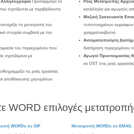
e Αλληλογραφία
Προσαρμόζει το
Ροές Μετατροπής Αρχεί
που σχετίζονται με περιβάλλοντα
κατάλληλα για αγωγούς α
Μαζική Συσκευασία Επικ
στηρίζει τη μετατροπή του
τυποποιημένων εγγράφων 
κά στοιχεία συμβατά με την
γραμματοκιβώτιο.
Αυτοματοποίηση Διατή
ιμασία του περιεχομένου που
διατήρηση περιεχομένου τ
ς σχετιζόμενα με
Αγωγοί Προετοιμασίας 
σε OST στις ροές εργασίας
υθυγραμμίζει τις ροές εργασίας
και αποθήκευσης μηνυμάτων.
τε WORD επιλογές μετατροπής
ροπή WORDs σε DIF
Μετατροπή WORDs σε EMAIL