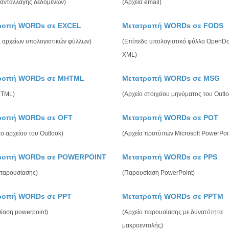
ανταλλαγής δεδομένων)
(Αρχεία email)
ροπή WORDs σε EXCEL
Μετατροπή WORDs σε FODS
 αρχείων υπολογιστικών φύλλων)
(Επίπεδο υπολογιστικό φύλλο OpenD
XML)
ροπή WORDs σε MHTML
Μετατροπή WORDs σε MSG
HTML)
(Αρχείο στοιχείου μηνύματος του Outl
ροπή WORDs σε OFT
Μετατροπή WORDs σε POT
ο αρχείου του Outlook)
(Αρχεία προτύπων Microsoft PowerPoi
ροπή WORDs σε POWERPOINT
Μετατροπή WORDs σε PPS
 παρουσίασης)
(Παρουσίαση PowerPoint)
ροπή WORDs σε PPT
Μετατροπή WORDs σε PPTM
ίαση powerpoint)
(Αρχείο παρουσίασης με δυνατότητα
μακροεντολής)