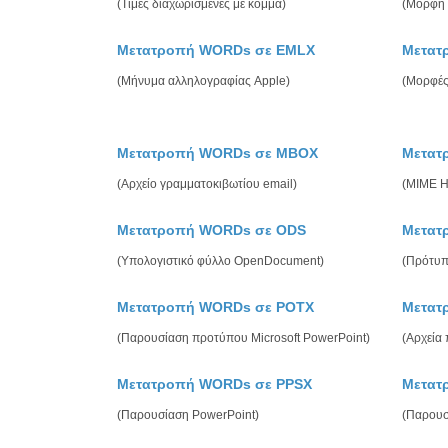
(Τιμές διαχωρισμένες με κόμμα)
(Μορφή 
Μετατροπή WORDs σε EMLX
Μετατ
(Μήνυμα αλληλογραφίας Apple)
(Μορφές
Μετατροπή WORDs σε MBOX
Μετατ
(Αρχείο γραμματοκιβωτίου email)
(MIME 
Μετατροπή WORDs σε ODS
Μετατ
(Υπολογιστικό φύλλο OpenDocument)
(Πρότυπ
Μετατροπή WORDs σε POTX
Μετατ
(Παρουσίαση προτύπου Microsoft PowerPoint)
(Αρχεία
Μετατροπή WORDs σε PPSX
Μετατ
(Παρουσίαση PowerPoint)
(Παρουσ