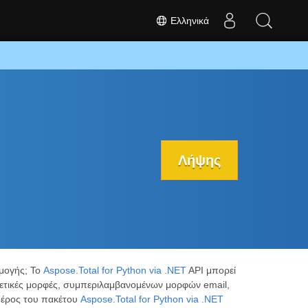
Ελληνικά
Λήψης
μογής; Το
Aspose.Total for Python via .NET
API μπορεί
ρετικές μορφές, συμπεριλαμβανομένων μορφών email,
έρος του πακέτου
Aspose.Total for Python via .NET