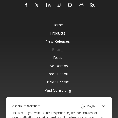
Home
Products
New Releases
Pricing
Docs
Live Demos
Free Support
Paid Support
Paid Consulting
Blog
Websites
COOKIE NOTICE
To provide you with the best experience, we use cookies for
About
personalization, analytics, and ads. By using our site, you agree