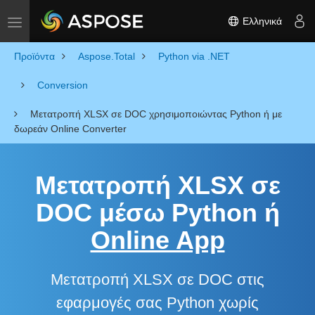
Ελληνικά
Toggle navigation
Προϊόντα
Aspose.Total
Python via .NET
Conversion
Μετατροπή XLSX σε DOC χρησιμοποιώντας Python ή με
δωρεάν Online Converter
Μετατροπή XLSX σε
DOC μέσω Python ή
Online App
Μετατροπή XLSX σε DOC στις
εφαρμογές σας Python χωρίς