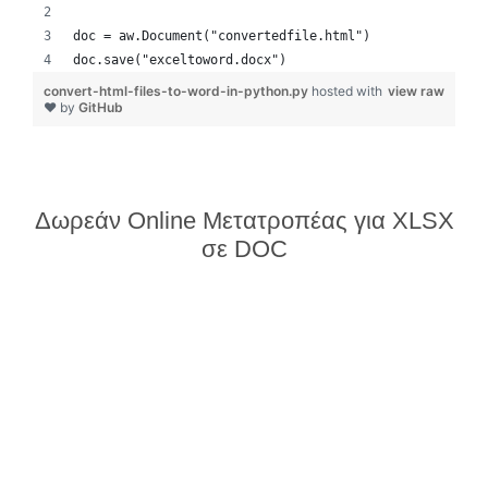
doc = aw.Document("convertedfile.html")
doc.save("exceltoword.docx")
convert-html-files-to-word-in-python.py
hosted with
view raw
❤ by
GitHub
Δωρεάν Online Μετατροπέας για XLSX
σε DOC