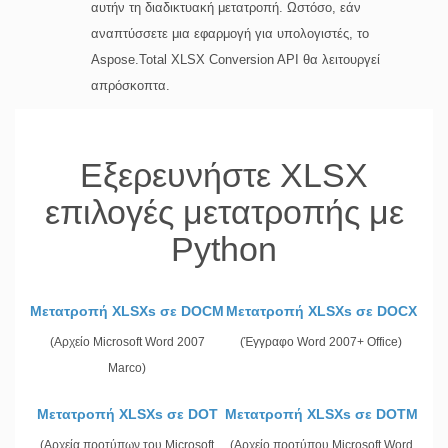
αυτήν τη διαδικτυακή μετατροπή. Ωστόσο, εάν
αναπτύσσετε μια εφαρμογή για υπολογιστές, το
Aspose.Total XLSX Conversion API θα λειτουργεί
απρόσκοπτα.
Εξερευνήστε XLSX
επιλογές μετατροπής με
Python
Μετατροπή XLSXs σε DOCM
Μετατροπή XLSXs σε DOCX
(Αρχείο Microsoft Word 2007
(Έγγραφο Word 2007+ Office)
Marco)
Μετατροπή XLSXs σε DOT
Μετατροπή XLSXs σε DOTM
(Αρχεία προτύπων του Microsoft
(Αρχείο προτύπου Microsoft Word