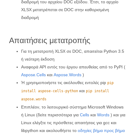
διαδρομή του αρχείου DOC εξόδου. Έτσι, το αρχείο
XLSX μετατρέπεται σε DOC στην καθορισμένη
διαδρομή
Απαιτήσεις μετατροπής
Για τη μετατροπή XLSX σε DOC, απαιτείται Python 3.5
ή νεότερη έκδοση
Αναφορά API εντός του έργου απευθείας από το PyPI (
Aspose.Cells
και
Aspose.Words
)
Ή χρησιμοποιήστε τις ακόλουθες εντολές pip
pip
και
install aspose-cells-python
pip install
aspose.words
Επιπλέον, το λειτουργικό σύστημα Microsoft Windows
ή Linux (δείτε περισσότερα για
Cells
και
Words
) και για
Linux ελέγξτε τις πρόσθετες απαιτήσεις για gcc και
libpython και ακολουθήστε το
οδηγίες βήμα προς βήμα