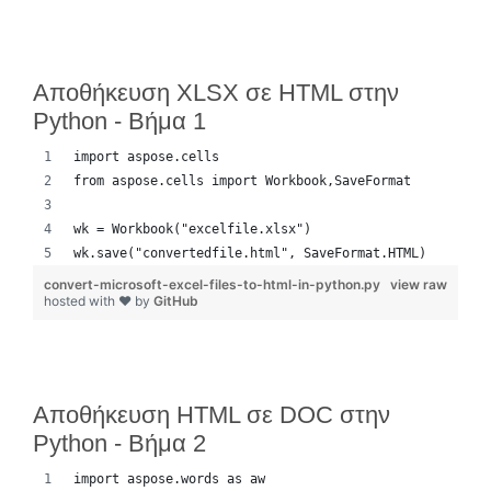
Αποθήκευση XLSX σε HTML στην
Python - Βήμα 1
import aspose.cells
from aspose.cells import Workbook,SaveFormat
wk = Workbook("excelfile.xlsx")
wk.save("convertedfile.html", SaveFormat.HTML)
convert-microsoft-excel-files-to-html-in-python.py
view raw
hosted with ❤ by
GitHub
Αποθήκευση HTML σε DOC στην
Python - Βήμα 2
import aspose.words as aw