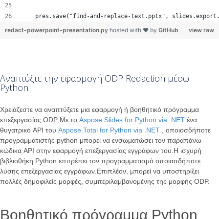
    pres.save("find-and-replace-text.pptx", slides.export
redact-powerpoint-presentation.py
hosted with ❤ by
GitHub
view raw
Αναπτύξτε την εφαρμογή ODP Redaction μέσω
Python
Χρειάζεστε να αναπτύξετε μια εφαρμογή ή βοηθητικό πρόγραμμα
επεξεργασίας ODP;Με το
Aspose.Slides for Python via .NET
ένα
θυγατρικό API του
Aspose.Total for Python via .NET
, οποιοσδήποτε
προγραμματιστής python μπορεί να ενσωματώσει τον παραπάνω
κώδικα API στην εφαρμογή επεξεργασίας εγγράφων του.Η ισχυρή
βιβλιοθήκη Python επιτρέπει τον προγραμματισμό οποιασδήποτε
λύσης επεξεργασίας εγγράφων.Επιπλέον, μπορεί να υποστηρίξει
πολλές δημοφιλείς μορφές, συμπεριλαμβανομένης της μορφής ODP.
Βοηθητικό πρόγραμμα Python