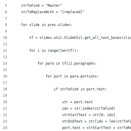
    strToFind = "Master"
    strToReplaceWith = "[replaced]"
    for slide in pres.slides:
        tf = slides.util.SlideUtil.get_all_text_boxes(sli
        for i in range(len(tf)):
            for para in tf[i].paragraphs:
                for port in para.portions:
                    if strToFind in port.text:    
                        str = port.text
                        idx = str.index(strToFind)
                        strStartText = str[0: idx]
                        strEndText = str[idx + len(strToF
                        port.text = strStartText + strToR