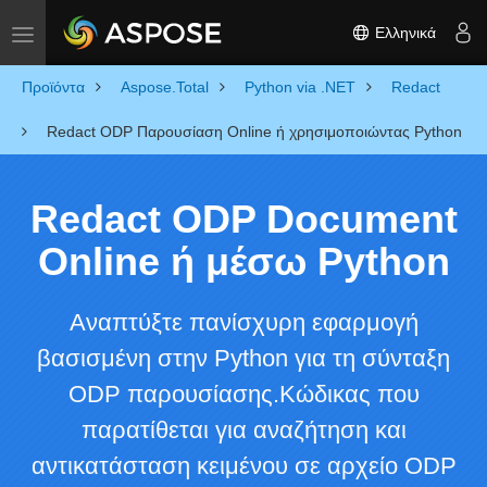
Ελληνικά
Toggle navigation
Προϊόντα
Aspose.Total
Python via .NET
Redact
Redact ODP Παρουσίαση Online ή χρησιμοποιώντας Python
Redact ODP Document
Online ή μέσω Python
Αναπτύξτε πανίσχυρη εφαρμογή
βασισμένη στην Python για τη σύνταξη
ODP παρουσίασης.Κώδικας που
παρατίθεται για αναζήτηση και
αντικατάσταση κειμένου σε αρχείο ODP