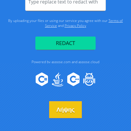
Λήψης