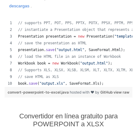
descargas
.
// supports PPT, POT, PPS, PPTX, POTX, PPSX, PPTM, PPSM
// instantiate a Presentation object that represents a 
Presentation
presentation
 = 
new
Presentation
(
"template.
// save the presentation as HTML
presentation
.
save
(
"output.html"
, 
SaveFormat
.
Html
);  
// load the HTML file in an instance of Workbook
Workbook
book
 = 
new
Workbook
(
"output.html"
);
// Supports XLS, XLSX, XLSB, XLSM, XLT, XLTX, XLTM, XLA
// save HTML as XLS
book
.
save
(
"output.xls"
, 
SaveFormat
.
Xls
);  
convert-powerpoint-to-excel.java
hosted with ❤ by
GitHub
view raw
Convertidor en línea gratuito para
POWERPOINT a XLSX