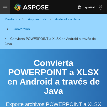
Español
Toggle navigation
Productos
Aspose.Total
Android via Java
Conversion
Convierta POWERPOINT a XLSX en Android a través de
Java
Convierta
POWERPOINT a XLSX
en Android a través de
Java
Exporte archivos POWERPOINT a XLSX