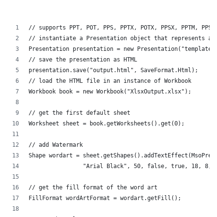
// supports PPT, POT, PPS, PPTX, POTX, PPSX, PPTM, PPSM
// instantiate a Presentation object that represents a 
Presentation presentation = new Presentation("template.
// save the presentation as HTML
presentation.save("output.html", SaveFormat.Html);  
// load the HTML file in an instance of Workbook
Workbook book = new Workbook("XlsxOutput.xlsx");
// get the first default sheet
Worksheet sheet = book.getWorksheets().get(0);
// add Watermark
Shape wordart = sheet.getShapes().addTextEffect(MsoPres
		"Arial Black", 50, false, true, 18, 8, 
// get the fill format of the word art
FillFormat wordArtFormat = wordart.getFill();