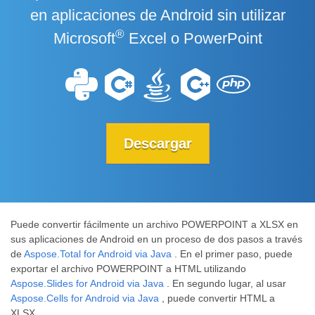
en aplicaciones de Android sin utilizar
®
Microsoft
Excel o PowerPoint
Descargar
Puede convertir fácilmente un archivo POWERPOINT a XLSX en
sus aplicaciones de Android en un proceso de dos pasos a través
de
Aspose.Total for Android via Java
. En el primer paso, puede
exportar el archivo POWERPOINT a HTML utilizando
Aspose.Slides for Android via Java
. En segundo lugar, al usar
Aspose.Cells for Android via Java
, puede convertir HTML a
XLSX.