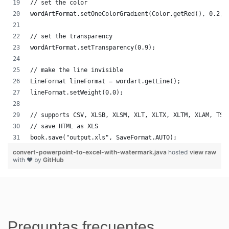
// set the color
wordArtFormat.setOneColorGradient(Color.getRed(), 0.2, 
// set the transparency
wordArtFormat.setTransparency(0.9);
// make the line invisible
LineFormat lineFormat = wordart.getLine();
lineFormat.setWeight(0.0);
// supports CSV, XLSB, XLSM, XLT, XLTX, XLTM, XLAM, TSV
// save HTML as XLS
book.save("output.xls", SaveFormat.AUTO);   
convert-powerpoint-to-excel-with-watermark.java
hosted
view raw
with ❤ by
GitHub
Preguntas frecuentes